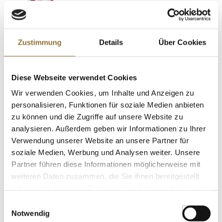
Zustimmung
Details
Über Cookies
LEBENSMITTELKENNZEICHNUNGEN
€ 18,95
Diese Webseite verwendet Cookies
Wir verwenden Cookies, um Inhalte und Anzeigen zu
St.
personalisieren, Funktionen für soziale Medien anbieten
zu können und die Zugriffe auf unsere Website zu
Crispy Chili Oil - Chili in Öl mit
analysieren. Außerdem geben wir Informationen zu Ihrer
knusprigen Zwiebeln, Lao Gan Ma, 210
Verwendung unserer Website an unsere Partner für
g
Art.Nr.:54368
soziale Medien, Werbung und Analysen weiter. Unsere
Partner führen diese Informationen möglicherweise mit
weiteren Daten zusammen, die Sie ihnen bereitgestellt
haben oder die sie im Rahmen Ihrer Nutzung der Dienste
LEBENSMITTELKENNZEICHNUNGEN
gesammelt haben.
Einwilligungsauswahl
€ 6,38
Notwendig
€ 30,38
/ kg