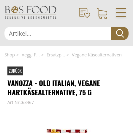
Shop
Veggi F...
Ersatzp...
Vegane Käsealternativen
ZURÜCK
VANOZZA - OLD ITALIAN, VEGANE
HARTKÄSEALTERNATIVE, 75 G
Art.Nr.:68467