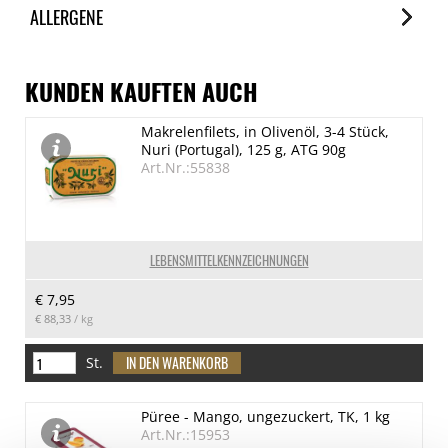
ALLERGENE
je 100g
Brennwert
Allergene
2014 kJ/481 kcal
Spuren / Enthalten
KUNDEN KAUFTEN AUCH
Fett
Schalenfrüchte (Cashewnuss)
Makrelenfilets, in Olivenöl, 3-4 Stück,
26 g
Enthalten
Nuri (Portugal), 125 g, ATG 90g
davon gesättigte Fettsäuren
Art.Nr.:55838
4.9 g
Kohlenhydrate
43 g
LEBENSMITTELKENNZEICHNUNGEN
davon Zucker
€ 7,95
6.7 g
€ 88,33
/ kg
Eiweiß
19 g
St.
Salz
3.5 g
Püree - Mango, ungezuckert, TK, 1 kg
Art.Nr.:15953