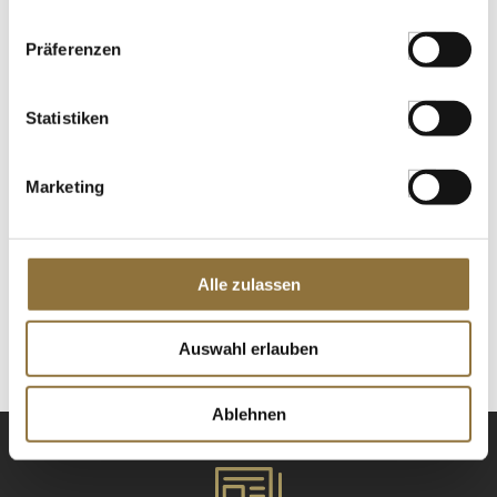
St.
Präferenzen
Gewürzgarten Hirschhornsalz - ABC-
Statistiken
Trieb, Ammoniumcarbonat,
Magnesiumcarbonat, 200 g
Art.Nr.:31917
Marketing
LEBENSMITTELKENNZEICHNUNGEN
Alle zulassen
Produkt nur für Gastronomiekunden verfügbar.
i
St.
Auswahl erlauben
Ablehnen