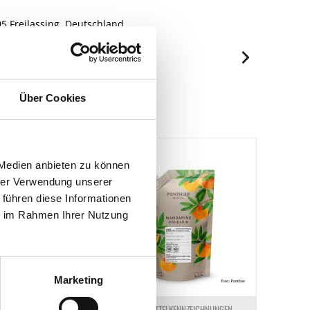
 Freilassing, Deutschland.
je 100ml
Über Cookies
519 kJ/123 kcal
0.2 g
0.04 g
 Medien anbieten zu können
29.1 g
hrer Verwendung unserer
26.2 g
 führen diese Informationen
ie im Rahmen Ihrer Nutzung
0.4 g
1.57 g
Marketing
ELKENNZEICHNUNGEN
LEBENSMITTELKENNZEICHNUNGEN