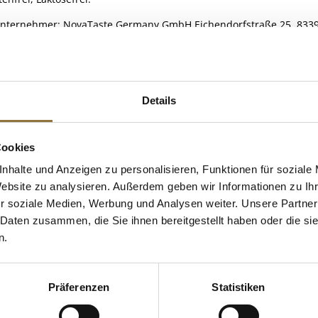
Unternehmer: NovaTaste Germany GmbH Eichendorfstraße 25, 83395
ELLE
Details
 KAUFTEN AUCH
Cookies
e Fettsäuren
nhalte und Anzeigen zu personalisieren, Funktionen für soziale
Website zu analysieren. Außerdem geben wir Informationen zu I
r soziale Medien, Werbung und Analysen weiter. Unsere Partner
 Daten zusammen, die Sie ihnen bereitgestellt haben oder die s
n.
Präferenzen
Statistiken
ZEICHNUNGEN
LEBENSMITTELKENNZEICHNUNGEN
LEBENSMITT