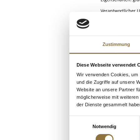
Verantwortlicher 
NÄHRWERTTAB
Nährwerte
Zustimmung
Brennwert
KUNDEN
Fett
Diese Webseite verwendet 
davon gesättigt
Wir verwenden Cookies, um I
Kohlenhydrate
und die Zugriffe auf unsere 
davon Zucker
Website an unsere Partner fü
möglicherweise mit weiteren
Eiweiß
der Dienste gesammelt habe
Salz
Einwilligungsauswahl
Notwendig
LEBENSMITTELKENN