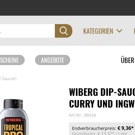
KATEGORIEN
Navigati
ÜBER
SCHEINE
ANGEBOTE
überspri
d Saucen
WIBERG DIP-SAU
CURRY UND INGW
Art.Nr.:38634
€ 9,36*
Endverbraucherpreis:
Grundpreis:
€ 13,37*
/ Liter