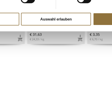
ns, vegan,
Guanciola - Schweinebacke
Bohnen, Borlo
500 g
mit Pfeffer, Montalcino Salumi,
Wachtelbohne
ca.1,3 kg
getrocknet, 5
Auswahl erlauben
Art.Nr.:49406
Art.Nr.:1027
€ 31,63
€ 3,35
€ 24,33
/ kg
€ 6,70
/ kg