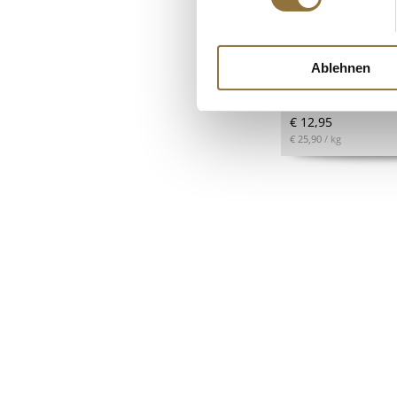
Soja Big Medaillo
Vantastic Foods, 
Ablehnen
Art.Nr.:41620
€ 12,95
€ 25,90
/ kg