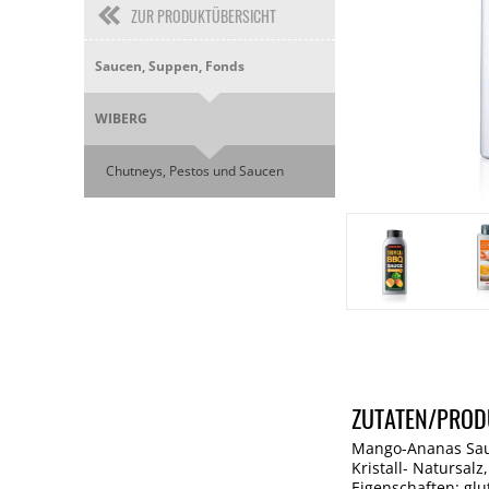
ZUR PRODUKTÜBERSICHT
Saucen, Suppen, Fonds
WIBERG
Chutneys, Pestos und Saucen
ZUTATEN/PROD
Mango-Ananas Sauc
Kristall- Natursal
Eigenschaften: glut