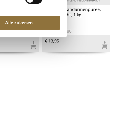
tti -
Ponthier Mandarinenpüree,
n, klein,
100 % Frucht, 1 kg
00 g
Alle zulassen
5
Art.Nr.:41180
€ 13,95