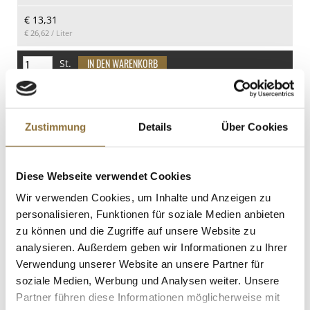
Kohlenhydrate
€ 13,31
45 g
€ 26,62
/ Liter
davon Zucker
44 g
St.
Eiweiß
Sojasauce - Shoyu Saishikomi, 10 Jahre,
0.6 g
Ando Jozo, Japan, 100 ml
Salz
Art.Nr.:58616
Zustimmung
Details
Über Cookies
0.25 g
Diese Webseite verwendet Cookies
LEBENSMITTELKENNZEICHNUNGEN
Wir verwenden Cookies, um Inhalte und Anzeigen zu
personalisieren, Funktionen für soziale Medien anbieten
€ 28,40
zu können und die Zugriffe auf unsere Website zu
€ 284,00
/ Liter
analysieren. Außerdem geben wir Informationen zu Ihrer
St.
Verwendung unserer Website an unsere Partner für
soziale Medien, Werbung und Analysen weiter. Unsere
Partner führen diese Informationen möglicherweise mit
van Nahmen - Morellenfeuer