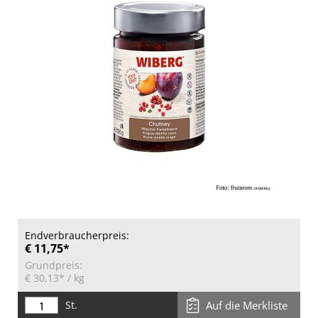
Endverbraucherpreis:
€ 11,75*
Grundpreis:
€ 30,13*
/ kg
St.
Auf die Merkliste