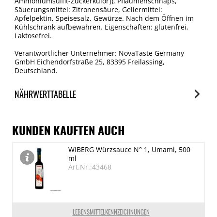
Ammoniumsulfit-Zuckerkulör]), Pflaumenschnaps,
Säuerungsmittel: Zitronensäure, Geliermittel:
Apfelpektin, Speisesalz, Gewürze. Nach dem Öffnen im
Kühlschrank aufbewahren. Eigenschaften: glutenfrei,
Laktosefrei.
Verantwortlicher Unternehmer: NovaTaste Germany
GmbH Eichendorfstraße 25, 83395 Freilassing,
Deutschland.
NÄHRWERTTABELLE
Nährwerte
je 100g
KUNDEN KAUFTEN AUCH
Brennwert
WIBERG Würzsauce N° 1, Umami, 500
782 kJ/186 kcal
ml
Fett
Art.Nr.:43468
0.2 g
davon gesättigte Fettsäuren
0.05 g
LEBENSMITTELKENNZEICHNUNGEN