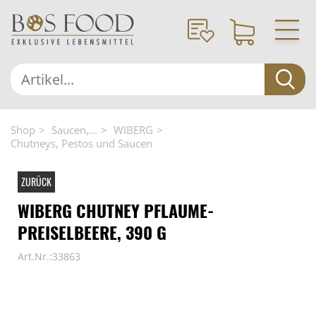
Shop
Saucen,...
WIBERG
Chutneys, Pestos und Saucen
ZURÜCK
WIBERG CHUTNEY PFLAUME-
PREISELBEERE, 390 G
Art.Nr.:33863