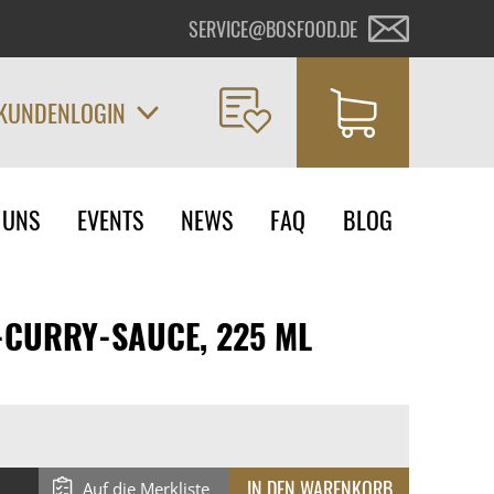
SERVICE@BOSFOOD.DE
KUNDENLOGIN
on
 UNS
EVENTS
NEWS
FAQ
BLOG
ngen
-CURRY-SAUCE, 225 ML
Auf die Merkliste