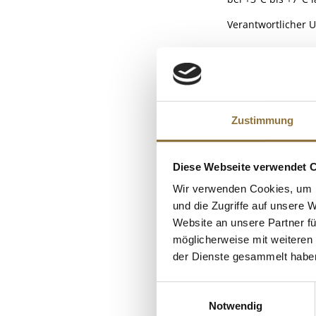
Verantwortlicher 
NÄHRWERTTAB
Nährwerte
ALLERGENE
Brennwert
Zustimmung
Allergene
Fett
Glutenhaltige Ge
KUNDEN
davon gesättigt
Diese Webseite verwendet 
Eier
Kohlenhydrate
Wir verwenden Cookies, um I
Milch
davon Zucker
und die Zugriffe auf unsere 
(Knollen-)Sellerie
Eiweiß
Website an unsere Partner fü
Senf
möglicherweise mit weiteren
Salz
der Dienste gesammelt habe
SO2/Sulfite
Sojabohnen
Einwilligungsauswahl
Notwendig