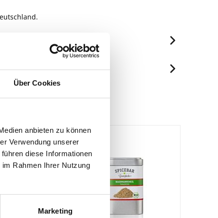
eutschland.
je 100ml
650 kJ/155 kcal
Über Cookies
Spuren / Enthalten
7.3 g
Spuren
2.9 g
Spuren
21 g
 Medien anbieten zu können
Spuren
20 g
hrer Verwendung unserer
Spuren
0.8 g
 führen diese Informationen
Enthalten
ie im Rahmen Ihrer Nutzung
0.66 g
Enthalten
Spuren
Marketing