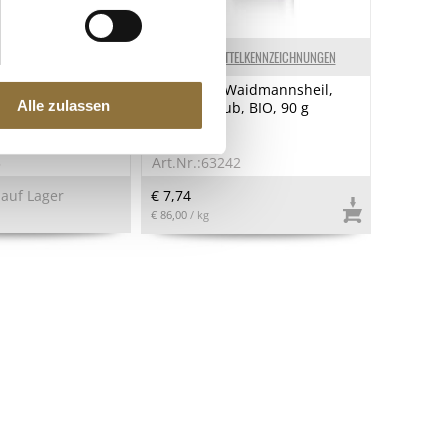
ELKENNZEICHNUNGEN
LEBENSMITTELKENNZEICHNUNGEN
vest Bolivien,
Spicebar - Waidmannsheil,
Alle zulassen
chokoladentafel
Steinpilz Rub, BIO, 90 g
 Beans, BIO, 70 g
5
Art.Nr.:63242
 auf Lager
€ 7,74
€ 86,00
/ kg