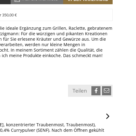
r 350,00 €
die ideale Ergänzung zum Grillen, Raclette, gebratenem
tzigmann: Für die würzigen und pikanten Kreationen
h für Sie erlesene Kräuter und Gewürze aus. Um die
verarbeiten, werden nur kleine Mengen in
ocht. In meinem Sortiment zählen die Qualität, die
n ich meine Produkte einkoche. Das schmeckt man!
Teilen
E], konzentrierter Traubenmost, Traubenmost),
 0,4% Currypulver (SENF). Nach dem Öffnen gekühlt