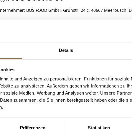
Unternehmer: BOS FOOD GmbH, Grünstr. 24 c, 40667 Meerbusch, D
ELLE
Details
treide
 KAUFTEN AUCH
e Fettsäuren
Cookies
nhalte und Anzeigen zu personalisieren, Funktionen für soziale
Website zu analysieren. Außerdem geben wir Informationen zu I
r soziale Medien, Werbung und Analysen weiter. Unsere Partner
 Daten zusammen, die Sie ihnen bereitgestellt haben oder die s
n.
Präferenzen
Statistiken