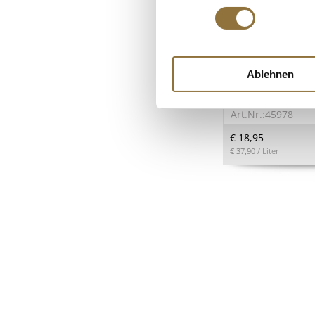
LEBENSMITTELKENN
Gewürzgarten Ros
Ablehnen
Rapsöl, 500 ml
Art.Nr.:45978
€ 18,95
€ 37,90
/ Liter