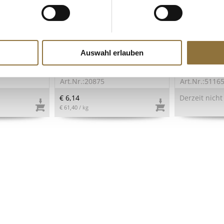
ZEICHNUNGEN
LEBENSMITTELKENNZEICHNUNGEN
LEBENSMITT
marinöl in
Limettenblätter/ Kaffirblätter,
Beni Wild Har
Auswahl erlauben
TK, 100 g
66% Bitter S
70g, Original
Art.Nr.:20875
Art.Nr.:5116
€ 6,14
Derzeit nicht
€ 61,40
/ kg