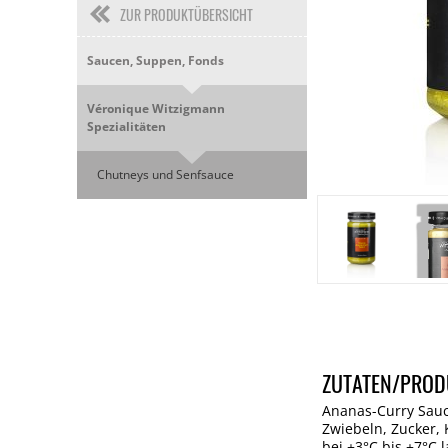
ZUR PRODUKTÜBERSICHT
Saucen, Suppen, Fonds
Véronique Witzigmann
Spezialitäten
Chutneys und Senfsauce
ZUTATEN/PROD
Ananas-Curry Sauc
Zwiebeln, Zucker, 
bei +3°C bis +7°C 