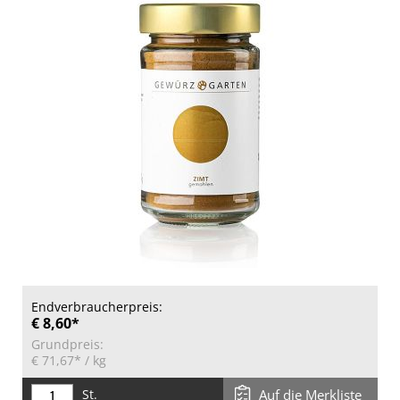
Endverbraucherpreis:
€ 8,60*
Grundpreis:
€ 71,67*
/ kg
St.
Auf die Merkliste