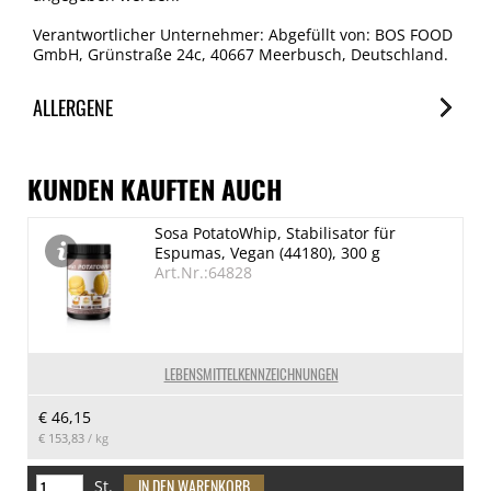
Verantwortlicher Unternehmer: Abgefüllt von: BOS FOOD
GmbH, Grünstraße 24c, 40667 Meerbusch, Deutschland.
ALLERGENE
Allergene
Spuren / Enthalten
KUNDEN KAUFTEN AUCH
Glutenhaltige Getreide
Sosa PotatoWhip, Stabilisator für
Spuren
Espumas, Vegan (44180), 300 g
Eier
Art.Nr.:64828
Spuren
Erdnuss
Spuren
LEBENSMITTELKENNZEICHNUNGEN
Schalenfrüchte
€ 46,15
Spuren
€ 153,83
/ kg
Milch
Spuren
St.