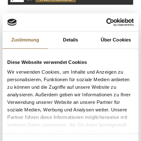
Sojabohnen
Spuren
Schokozigarren - "Mikado", dunkel/weiß
geringelt, 10cm lang, ø 4mm, 700 g, 335
St
Art.Nr.:25214
Zustimmung
Details
Über Cookies
LEBENSMITTELKENNZEICHNUNGEN
Diese Webseite verwendet Cookies
€ 50,18
Wir verwenden Cookies, um Inhalte und Anzeigen zu
€ 71,69
/ kg
personalisieren, Funktionen für soziale Medien anbieten
zu können und die Zugriffe auf unsere Website zu
St.
analysieren. Außerdem geben wir Informationen zu Ihrer
Verwendung unserer Website an unsere Partner für
Gewürzgarten Cayenne Pfeffer,
soziale Medien, Werbung und Analysen weiter. Unsere
gemahlene Chilis, 110 g
Art.Nr.:31854
Partner führen diese Informationen möglicherweise mit
weiteren Daten zusammen, die Sie ihnen bereitgestellt
haben oder die sie im Rahmen Ihrer Nutzung der Dienste
gesammelt haben.