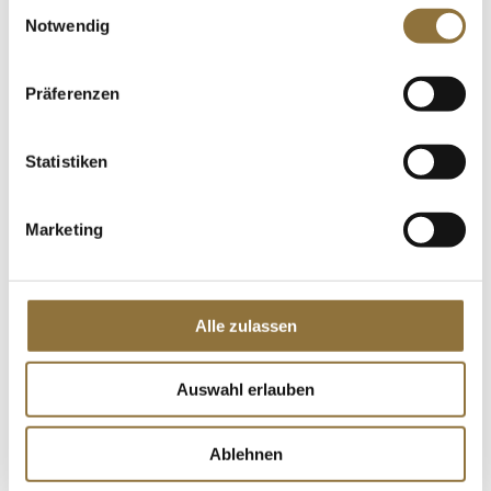
Einwilligungsauswahl
LEBENSMITTELKENNZEICHNUNGEN
Notwendig
€ 3,64
€ 33,09
/ kg
Präferenzen
St.
Statistiken
Triquell - Kaltsaftbinder, neutral,
pulverisiert, 1 kg
Art.Nr.:13406
Marketing
Alle zulassen
LEBENSMITTELKENNZEICHNUNGEN
Produkt nur für Gastronomiekunden verfügbar.
i
Auswahl erlauben
St.
Ablehnen