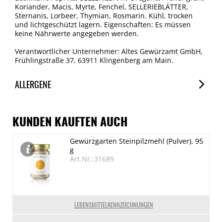
Koriander, Macis, Myrte, Fenchel, SELLERIEBLÄTTER,
Sternanis, Lorbeer, Thymian, Rosmarin. Kühl, trocken
und lichtgeschützt lagern. Eigenschaften: Es müssen
keine Nährwerte angegeben werden.
Verantwortlicher Unternehmer: Altes Gewürzamt GmbH,
Frühlingstraße 37, 63911 Klingenberg am Main.
ALLERGENE
Allergene
Spuren / Enthalten
KUNDEN KAUFTEN AUCH
Erdnuss
Gewürzgarten Steinpilzmehl (Pulver), 95
Enthalten
g
(Knollen-)Sellerie
Art.Nr.:31689
Enthalten
Senf
Enthalten
LEBENSMITTELKENNZEICHNUNGEN