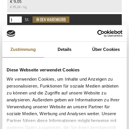
€ 9,05
€ 95,26
/ kg
St.
Gochujang - Chili Paste, scharf, vegan,
Sempio Korea, 500 g
Art.Nr.:62147
Zustimmung
Details
Über Cookies
Diese Webseite verwendet Cookies
LEBENSMITTELKENNZEICHNUNGEN
Wir verwenden Cookies, um Inhalte und Anzeigen zu
€ 8,57
personalisieren, Funktionen für soziale Medien anbieten
€ 17,14
/ kg
zu können und die Zugriffe auf unsere Website zu
analysieren. Außerdem geben wir Informationen zu Ihrer
St.
Verwendung unserer Website an unsere Partner für
soziale Medien, Werbung und Analysen weiter. Unsere
Granoro Sedanini, ähnlich der Penne
Partner führen diese Informationen möglicherweise mit
Rigate, No.24, 500 g
Art.Nr.:15062
weiteren Daten zusammen, die Sie ihnen bereitgestellt