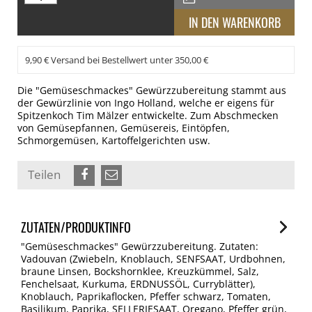
9,90 € Versand bei Bestellwert unter 350,00 €
Die "Gemüseschmackes" Gewürzzubereitung stammt aus
der Gewürzlinie von Ingo Holland, welche er eigens für
Spitzenkoch Tim Mälzer entwickelte. Zum Abschmecken
von Gemüsepfannen, Gemüsereis, Eintöpfen,
Schmorgemüsen, Kartoffelgerichten usw.
Teilen
ZUTATEN/PRODUKTINFO
"Gemüseschmackes" Gewürzzubereitung. Zutaten:
Vadouvan (Zwiebeln, Knoblauch, SENFSAAT, Urdbohnen,
braune Linsen, Bockshornklee, Kreuzkümmel, Salz,
Fenchelsaat, Kurkuma, ERDNUSSÖL, Curryblätter),
Knoblauch, Paprikaflocken, Pfeffer schwarz, Tomaten,
Basilikum, Paprika, SELLERIESAAT, Oregano, Pfeffer grün,