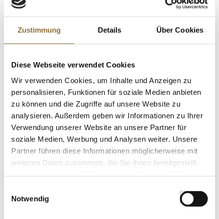
LEBENSMITTELKENNZEICHNUNGEN
Zustimmung
Details
Über Cookies
€ 24,08
€ 240,81
/ kg
St.
Diese Webseite verwendet Cookies
Wir verwenden Cookies, um Inhalte und Anzeigen zu
Dashi-Fond-Konzentrat, dunkel, vegan,
personalisieren, Funktionen für soziale Medien anbieten
Fueki-Shoyu, Japan, 150 ml
zu können und die Zugriffe auf unsere Website zu
Art.Nr.:59683
analysieren. Außerdem geben wir Informationen zu Ihrer
Verwendung unserer Website an unsere Partner für
soziale Medien, Werbung und Analysen weiter. Unsere
Partner führen diese Informationen möglicherweise mit
LEBENSMITTELKENNZEICHNUNGEN
weiteren Daten zusammen, die Sie ihnen bereitgestellt
€ 15,95
haben oder die sie im Rahmen Ihrer Nutzung der Dienste
€ 106,33
/ Liter
gesammelt haben.
Einwilligungsauswahl
Notwendig
St.