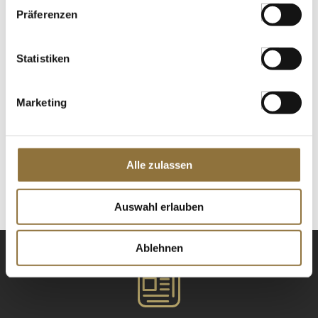
Präferenzen
Cuvée Bergapfelsaft + Johannisbeere,
750 ml
Art.Nr.:43034
Statistiken
Marketing
LEBENSMITTELKENNZEICHNUNGEN
€ 5,70
€ 7,60
/ Liter
Alle zulassen
St.
Auswahl erlauben
Ablehnen