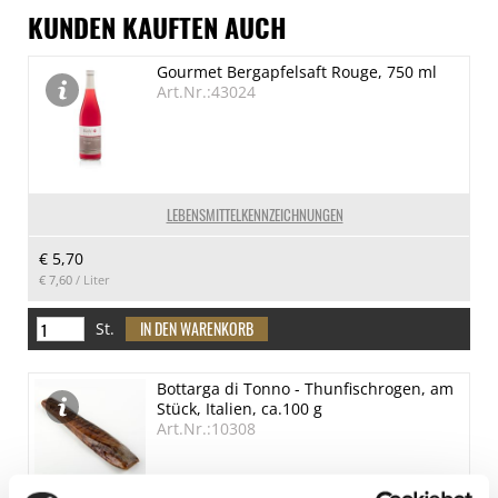
KUNDEN KAUFTEN AUCH
Gourmet Bergapfelsaft Rouge, 750 ml
Art.Nr.:43024
LEBENSMITTELKENNZEICHNUNGEN
€ 5,70
€ 7,60
/ Liter
St.
Bottarga di Tonno - Thunfischrogen, am
Stück, Italien, ca.100 g
Art.Nr.:10308