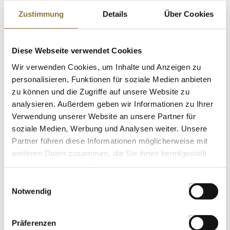
€ 14,04
€ 56,16
/ kg
Zustimmung
Details
Über Cookies
St.
Diese Webseite verwendet Cookies
Wiberg Pfeffer bunt, geschrotet, 290 g
Wir verwenden Cookies, um Inhalte und Anzeigen zu
Art.Nr.:33990
personalisieren, Funktionen für soziale Medien anbieten
zu können und die Zugriffe auf unsere Website zu
analysieren. Außerdem geben wir Informationen zu Ihrer
Verwendung unserer Website an unsere Partner für
LEBENSMITTELKENNZEICHNUNGEN
soziale Medien, Werbung und Analysen weiter. Unsere
Partner führen diese Informationen möglicherweise mit
€ 25,48
weiteren Daten zusammen, die Sie ihnen bereitgestellt
€ 87,86
/ kg
haben oder die sie im Rahmen Ihrer Nutzung der Dienste
gesammelt haben.
St.
Einwilligungsauswahl
Notwendig
Dashi no moto Fischsuppen-Fond,
Marutomo, 1 kg
Präferenzen
Art.Nr.:61488