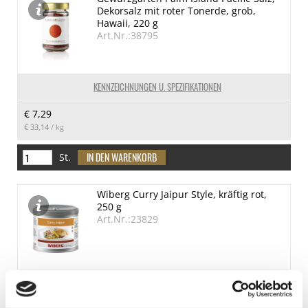
Dekorsalz mit roter Tonerde, grob,
Hawaii, 220 g
Art.Nr.:38795
KENNZEICHNUNGEN U. SPEZIFIKATIONEN
€ 7,29
€ 33,14
/ kg
St.
Wiberg Curry Jaipur Style, kräftig rot,
250 g
Art.Nr.:23829
LEBENSMITTELKENNZEICHNUNGEN