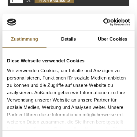
(Knollen-)Sellerie
Enthalten
Einweghandschuhe Latex, Schwarz, L,
ungepudert, 100 St
Sojabohnen
Art.Nr.:25246
Spuren
Zustimmung
Details
Über Cookies
KENNZEICHNUNGEN U. SPEZIFIKATIONEN
Diese Webseite verwendet Cookies
€ 10,90
Wir verwenden Cookies, um Inhalte und Anzeigen zu
personalisieren, Funktionen für soziale Medien anbieten
zu können und die Zugriffe auf unsere Website zu
St.
analysieren. Außerdem geben wir Informationen zu Ihrer
Verwendung unserer Website an unsere Partner für
Taco Shells, ø 12,5cm, 240 g, 20 St
soziale Medien, Werbung und Analysen weiter. Unsere
Art.Nr.:34976
Partner führen diese Informationen möglicherweise mit
weiteren Daten zusammen, die Sie ihnen bereitgestellt
haben oder die sie im Rahmen Ihrer Nutzung der Dienste
gesammelt haben.