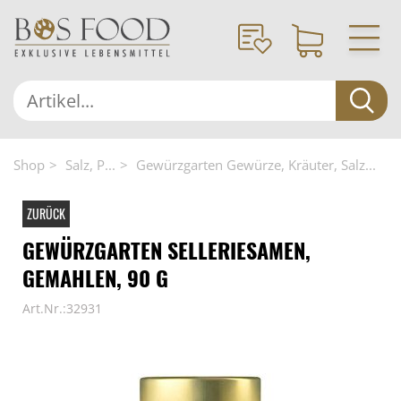
Shop
Salz, P...
Gewürzgarten Gewürze, Kräuter, Salz...
ZURÜCK
GEWÜRZGARTEN SELLERIESAMEN,
GEMAHLEN, 90 G
Art.Nr.:32931