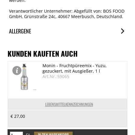
werden.
Verantwortlicher Unternehmer: Abgefüllt von: BOS FOOD
GmbH, Grünstraße 24c, 40667 Meerbusch, Deutschland.
ALLERGENE
Allergene
Spuren / Enthalten
KUNDEN KAUFTEN AUCH
Glutenhaltige Getreide
Monin - Fruchtpüreemix - Yuzu,
Spuren
gezuckert, mit Ausgießer, 1 l
Eier
Art.Nr.:59065
Spuren
Erdnuss
Spuren
LEBENSMITTELKENNZEICHNUNGEN
Schalenfrüchte
€ 27,00
Spuren
Milch
Spuren
St.