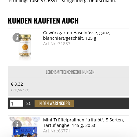
Frühlingstraße 37, 63911 Klingenberg, Deutschland.
KUNDEN KAUFTEN AUCH
Gewürzgarten Haselnüsse, ganz,
blanchiert/geschält, 125 g
Art.Nr.:31837
LEBENSMITTELKENNZEICHNUNGEN
€ 8,32
€ 66,56
/ kg
St.
Mini Trüffelpralinen "trifulòt", 5 Sorten,
Tartuflanghe, 145 g, 20 St
Art.Nr.:66771