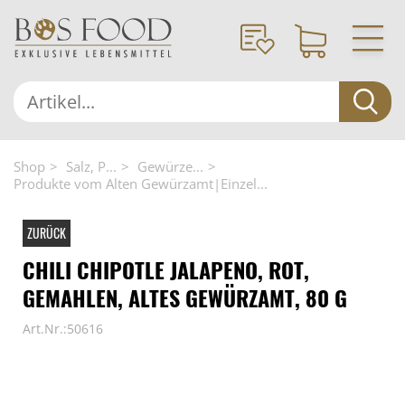
Shop
Salz, P...
Gewürze...
Produkte vom Alten Gewürzamt|Einzel...
ZURÜCK
CHILI CHIPOTLE JALAPENO, ROT,
GEMAHLEN, ALTES GEWÜRZAMT, 80 G
Art.Nr.:50616