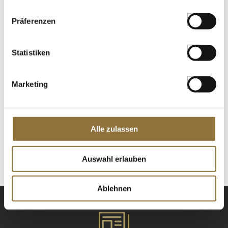
St.
Präferenzen
Pastificio dei Campi - No.46 Gnocchi
Sardi, Pasta di Gragnano, IGP/g.U., 500 g
Art.Nr.:46867
Statistiken
Marketing
LEBENSMITTELKENNZEICHNUNGEN
€ 7,60
Alle zulassen
€ 15,20
/ kg
St.
Auswahl erlauben
Ablehnen