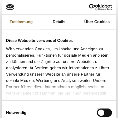
LEBENSMITTELKENNZEICHNUNGEN
Zustimmung
Details
Über Cookies
€ 15,80
€ 108,97
/ kg
Diese Webseite verwendet Cookies
St.
Wir verwenden Cookies, um Inhalte und Anzeigen zu
personalisieren, Funktionen für soziale Medien anbieten
ANEMOS Kapern Tapenade, 200 g
zu können und die Zugriffe auf unsere Website zu
Art.Nr.:47683
analysieren. Außerdem geben wir Informationen zu Ihrer
Verwendung unserer Website an unsere Partner für
soziale Medien, Werbung und Analysen weiter. Unsere
Partner führen diese Informationen möglicherweise mit
weiteren Daten zusammen, die Sie ihnen bereitgestellt
LEBENSMITTELKENNZEICHNUNGEN
haben oder die sie im Rahmen Ihrer Nutzung der Dienste
€ 7,24
gesammelt haben.
Einwilligungsauswahl
€ 36,20
/ kg
Notwendig