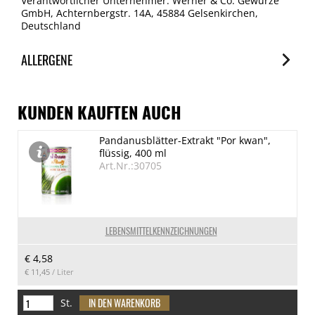
Verantwortlicher Unternehmer: Werner & Co. Gewürze
GmbH, Achternbergstr. 14A, 45884 Gelsenkirchen,
Deutschland
ALLERGENE
Allergene
Spuren / Enthalten
KUNDEN KAUFTEN AUCH
Glutenhaltige Getreide
Pandanusblätter-Extrakt "Por kwan",
Spuren
flüssig, 400 ml
Eier
Art.Nr.:30705
Spuren
Schalenfrüchte
Spuren
LEBENSMITTELKENNZEICHNUNGEN
Milch
€ 4,58
Spuren
€ 11,45
/ Liter
(Knollen-)Sellerie
Spuren
St.