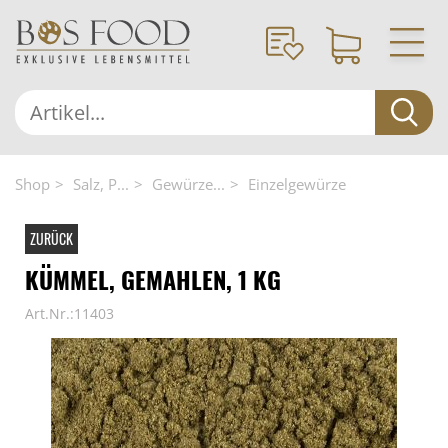
Shop
Salz, P...
Gewürze...
Einzelgewürze
ZURÜCK
KÜMMEL, GEMAHLEN, 1 KG
Art.Nr.:11403