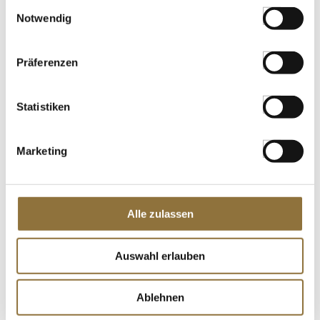
LEBENSMITTELKENNZEICHNUNGEN
Einwilligungsauswahl
Notwendig
€ 3,94
€ 46,35
/ kg
Präferenzen
St.
Statistiken
FeinTextur - Bindemittel & Texturgeber
aus Zitrusfasern, neutral, herba cuisine,
1,5 kg
Art.Nr.:32024
Marketing
LEBENSMITTELKENNZEICHNUNGEN
Alle zulassen
€ 27,87
€ 18,58
/ kg
Auswahl erlauben
St.
Ablehnen