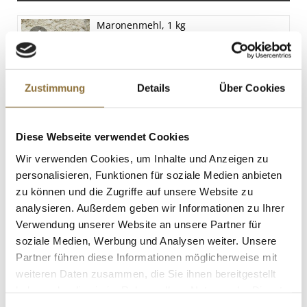
Senf
Spuren
Maronenmehl, 1 kg
Art.Nr.:11587
Sesamsamen
Spuren
SO2/Sulfite
Zustimmung
Details
Über Cookies
Spuren
LEBENSMITTELKENNZEICHNUNGEN
Sojabohnen
Diese Webseite verwendet Cookies
Spuren
€ 22,95
Wir verwenden Cookies, um Inhalte und Anzeigen zu
personalisieren, Funktionen für soziale Medien anbieten
St.
zu können und die Zugriffe auf unsere Website zu
analysieren. Außerdem geben wir Informationen zu Ihrer
VULCANO Vulcanossi Paprika (würzig-
Verwendung unserer Website an unsere Partner für
scharf), Mini Salamis, 85 g
soziale Medien, Werbung und Analysen weiter. Unsere
Art.Nr.:56950
Partner führen diese Informationen möglicherweise mit
weiteren Daten zusammen, die Sie ihnen bereitgestellt
haben oder die sie im Rahmen Ihrer Nutzung der Dienste
gesammelt haben.