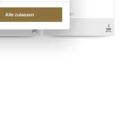
zert., BIO, 500 g
1
Art.Nr.:51941
Alle zulassen
€ 21,96