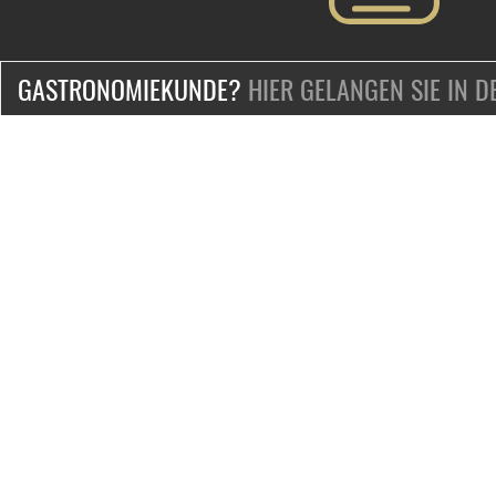
GASTRONOMIEKUNDE?
HIER GELANGEN SIE IN 
ZERTIFIZIERT & SICHER EINKAUFEN
KONTAKT
Mo.-Fr. 9-18 Uhr
Telefon:
+49-2132-139-0