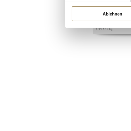
Art.Nr.:18822
Ablehnen
€ 19,97
€ 44,37
/ kg