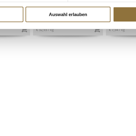
20-24 Stück, 150 g
CERTIPLANET-
Art.Nr.:38329
Art.Nr.:6403
Auswahl erlauben
€ 4,94
€ 3,77
€ 32,93
/ kg
€ 7,54
/ kg