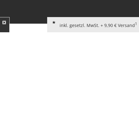
1
inkl. gesetzl. MwSt. + 9,90 € Versand
AGB für Verbraucher
Widerrufsbelehrung