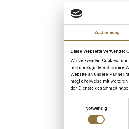
Nährwerte
ALLERGENE
Brennwert
Allergene
Fett
Schalenfrüchte 
KUNDEN
davon gesättigt
Zustimmung
Milch
Kohlenhydrate
Sesamsamen
davon Zucker
Diese Webseite verwendet 
Sojabohnen
Eiweiß
Wir verwenden Cookies, um I
Salz
und die Zugriffe auf unsere 
Website an unsere Partner fü
möglicherweise mit weiteren
der Dienste gesammelt habe
Einwilligungsauswahl
Notwendig
LEBENSMITTELKENN
Salami mit Steinp
Mancini, ca.450 g