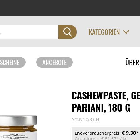
KATEGORIEN
Navigati
ÜBER
SCHEINE
ANGEBOTE
überspri
CASHEWPASTE, G
PARIANI, 180 G
Art.Nr.:58334
€ 9,30*
Endverbraucherpreis:
Grundpreis:
€ 51,67*
/ kg