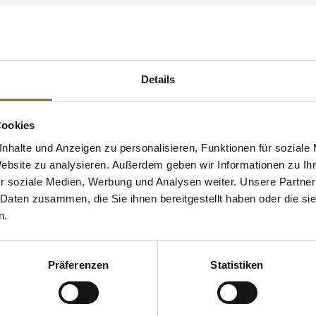
(Cashewnuss)
 KAUFTEN AUCH
e Fettsäuren
Details
Cookies
nhalte und Anzeigen zu personalisieren, Funktionen für soziale
Website zu analysieren. Außerdem geben wir Informationen zu I
r soziale Medien, Werbung und Analysen weiter. Unsere Partner
 Daten zusammen, die Sie ihnen bereitgestellt haben oder die s
n.
Präferenzen
Statistiken
ZEICHNUNGEN
LEBENSMITTELKENNZEICHNUNGEN
LEBENSMITT
ilzen,
Mini Salamis, kleine mild
Marisol® Sal
geräucherte Würstchen, ca.
Meersalz, gro