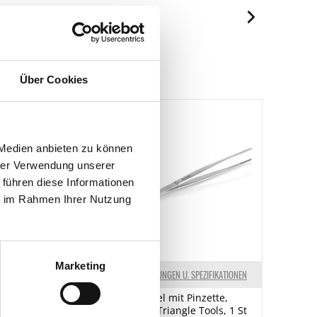
je 100g
2314 kJ/553 kcal
Spuren / Enthalten
43.9 g
Enthalten
7.8 g
Über Cookies
Spuren
26.9 g
Spuren
5.9 g
Spuren
18.2 g
 Medien anbieten zu können
0.03 g
hrer Verwendung unserer
 führen diese Informationen
ie im Rahmen Ihrer Nutzung
Marketing
ELKENNZEICHNUNGEN
KENNZEICHNUNGEN U. SPEZIFIKATIONEN
 Tradicional
Probierlöffel mit Pinzette,
b, feucht,
Edelstahl, Triangle Tools, 1 St