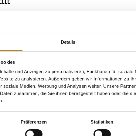
ELLE
treide (Weizen)
 KAUFTEN AUCH
e Fettsäuren
Details
Cookies
nhalte und Anzeigen zu personalisieren, Funktionen für soziale
Website zu analysieren. Außerdem geben wir Informationen zu I
r soziale Medien, Werbung und Analysen weiter. Unsere Partner
 Daten zusammen, die Sie ihnen bereitgestellt haben oder die s
n.
Präferenzen
Statistiken
ZEICHNUNGEN
LEBENSMITTELKENNZEICHNUNGEN
LEBENSMITT