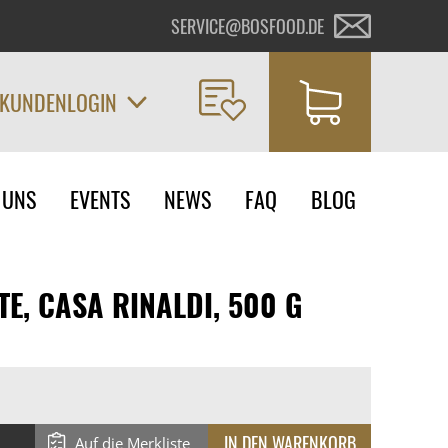
SERVICE@BOSFOOD.DE
KUNDENLOGIN
on
 UNS
EVENTS
NEWS
FAQ
BLOG
ngen
TE, CASA RINALDI, 500 G
Auf die Merkliste