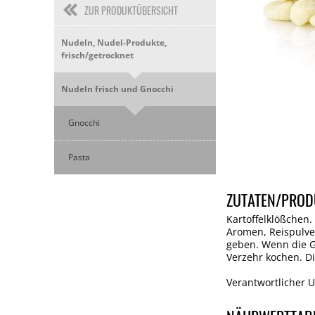
ZUR PRODUKTÜBERSICHT
Nudeln, Nudel-Produkte,
frisch/getrocknet
Nudeln frisch und Gnocchi
Gnocchi
Pasta
ZUTATEN/PROD
Kartoffelklößchen.
Aromen, Reispulver
geben. Wenn die G
Verzehr kochen. D
Verantwortlicher Un