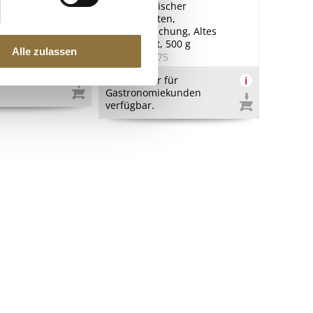
lloni mit Käse-
Mallorquinischer
ella, 500 g
Kräutergarten,
Gewürzmischung, Altes
Gewürzamt, 500 g
Alle zulassen
1
Art.Nr.:40575
Produkt nur für
i
Gastronomiekunden
verfügbar.