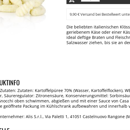
9,90 € Versand bei Bestellwert unte
Die beliebten italienischen Klös
geriebenem Käse oder einer Käse
ideal deftige Braten und Fleisc
Salzwasser ziehen, bis sie an d
UKTINFO
 Zutaten: Zutaten: Kartoffelpüree 70% (Wasser, Kartoffelflocken), W
, Säureregulator: Zitronensäure, Konservierungsmittel: Sorbinsäu
nocchi oben schwimmen, abgießen und mit einer Sauce von Casa 
ie geöffnete Packung im Kühlschrank aufbewahren und innerhalb 
ternehmer: Alis S.r.l., Via Paletti 1, 41051 Castelnuovo Rangone (MO