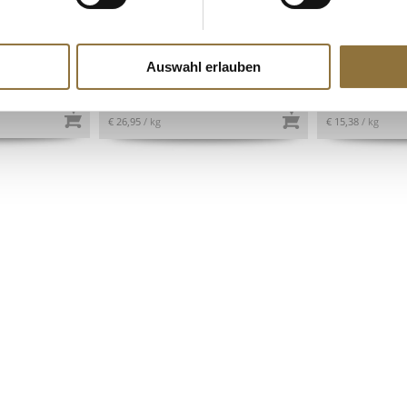
-Dal/
Lardo - Toskanischer Speck,
Frische Torte
hält,
Montalcino Salumi, ca.500 g
Füllung, Sass
Auswahl erlauben
Art.Nr.:44353
Art.Nr.:1597
€ 13,48
€ 7,69
€ 26,95
/ kg
€ 15,38
/ kg