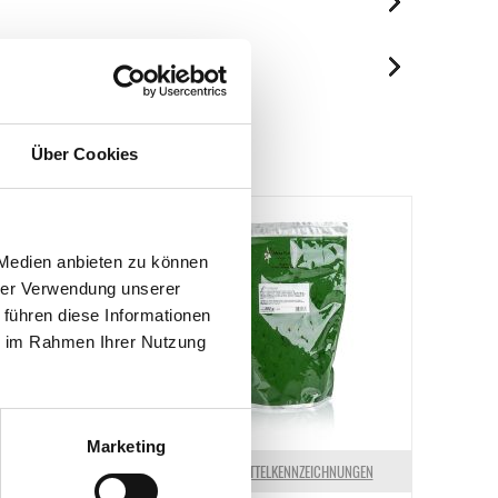
je 100g
663 kJ/156 kcal
Spuren / Enthalten
0.2 g
Enthalten
0.2 g
Über Cookies
Spuren
34 g
Spuren
1.5 g
3.8 g
 Medien anbieten zu können
hrer Verwendung unserer
0.6 g
 führen diese Informationen
ie im Rahmen Ihrer Nutzung
Marketing
ELKENNZEICHNUNGEN
LEBENSMITTELKENNZEICHNUNGEN