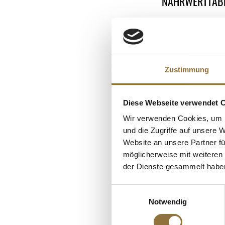
NÄHRWERTTAB
Nährwerte
ALLERGENE
Brennwert
Allergene
Fett
Glutenhaltige Ge
KUNDEN
davon gesättigt
Zustimmung
Senf
Kohlenhydrate
Sojabohnen
davon Zucker
Diese Webseite verwendet 
Eiweiß
Wir verwenden Cookies, um I
und die Zugriffe auf unsere 
Salz
Website an unsere Partner fü
möglicherweise mit weiteren
der Dienste gesammelt habe
Einwilligungsauswahl
Notwendig
LEBENSMITTELKENN