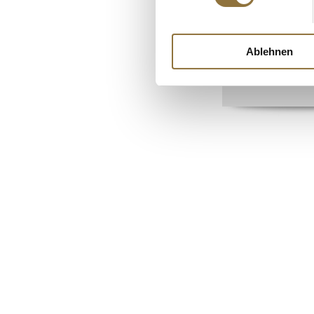
Linsen, weiß, Urid
Uridbohnen, gesc
halbiert, 1 kg
Ablehnen
Art.Nr.:16640
€ 9,31