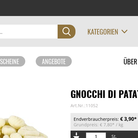
KATEGORIEN
Navigati
ÜBER
SCHEINE
ANGEBOTE
überspri
GNOCCHI DI PATA
Art.Nr.:11052
€ 3,90*
Endverbraucherpreis:
Grundpreis:
€ 7,80*
/ kg
St.