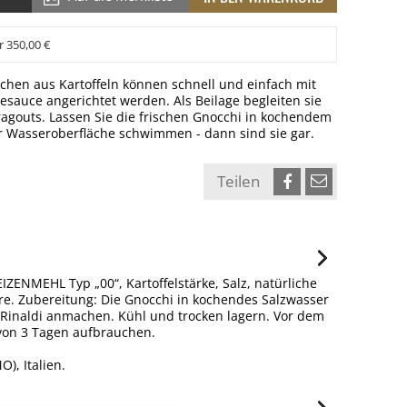
r 350,00 €
schen aus Kartoffeln können schnell und einfach mit
sauce angerichtet werden. Als Beilage begleiten sie
hragouts. Lassen Sie die frischen Gnocchi in kochendem
er Wasseroberfläche schwimmen - dann sind sie gar.
Teilen
EIZENMEHL Typ „00“, Kartoffelstärke, Salz, natürliche
re. Zubereitung: Die Gnocchi in kochendes Salzwasser
Rinaldi anmachen. Kühl und trocken lagern. Vor dem
von 3 Tagen aufbrauchen.
), Italien.