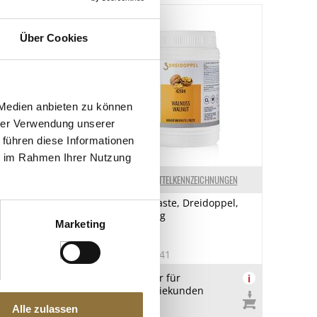
Über Cookies
 Medien anbieten zu können
hrer Verwendung unserer
 führen diese Informationen
ie im Rahmen Ihrer Nutzung
ELKENNZEICHNUNGEN
LEBENSMITTELKENNZEICHNUNGEN
oren Tiner,
Walnuss-Paste, Dreidoppel,
 Lembcke, 100 g
No.425, 1 kg
Marketing
1
Art.Nr.:38041
Produkt nur für
i
Gastronomiekunden
verfügbar.
Alle zulassen