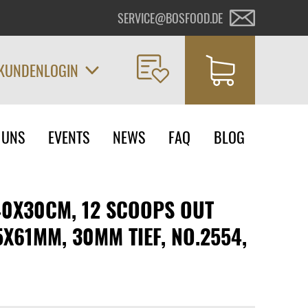
SERVICE@BOSFOOD.DE
KUNDENLOGIN
on
 UNS
EVENTS
NEWS
FAQ
BLOG
ngen
40X30CM, 12 SCOOPS OUT
5X61MM, 30MM TIEF, NO.2554,