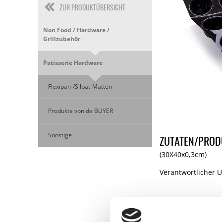
ZUR PRODUKTÜBERSICHT
Non Food / Hardware /
Grillzubehör
Patisserie Hardware
Flexipan-/Silpat-Matten
Produkte von de BUYER
Sonstige
ZUTATEN/PROD
(30X40x0,3cm)
Verantwortlicher 
KUNDEN