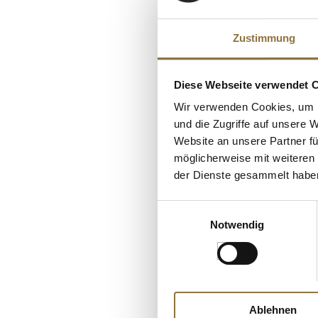
Zustimmung
Diese Webseite verwendet 
Wir verwenden Cookies, um I
und die Zugriffe auf unsere 
Website an unsere Partner fü
möglicherweise mit weiteren
der Dienste gesammelt habe
KENNZEICHNUNGEN U. 
Premium Classic -
Einwilligungsauswahl
Reibe, Griff schwa
Notwendig
touch, 1 St
Art.Nr.:21215
€ 24,95
Ablehnen