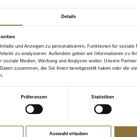
Details
Cookies
nhalte und Anzeigen zu personalisieren, Funktionen für soziale
Website zu analysieren. Außerdem geben wir Informationen zu I
r soziale Medien, Werbung und Analysen weiter. Unsere Partner
 Daten zusammen, die Sie ihnen bereitgestellt haben oder die s
n.
SPEZIFIKATIONEN
LEBENSMITTELKENNZEICHNUNGEN
LEBENSMITT
 Stab, Zesten
Maldon Sea Salt Flakes,
Teegebäck Fl
rz/soft-
geräuchert, Meersalz aus
Florentiner,
Präferenzen
Statistiken
England, 125 g
Art.Nr.:24393
Art.Nr.:5820
€ 7,00
€ 6,05
€ 56,00
/ kg
€ 60,50
/ kg
Auswahl erlauben