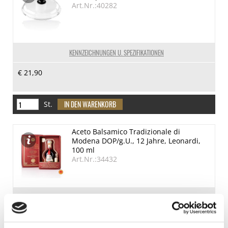
Art.Nr.:40282
KENNZEICHNUNGEN U. SPEZIFIKATIONEN
€ 21,90
St.
Aceto Balsamico Tradizionale di
Modena DOP/g.U., 12 Jahre, Leonardi,
100 ml
Art.Nr.:34432
LEBENSMITTELKENNZEICHNUNGEN
€ 65,40
€ 654,00
/ Liter