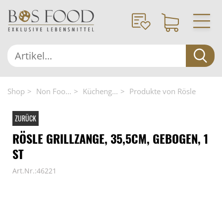
Shop
Non Foo...
Kücheng...
Produkte von Rösle
ZURÜCK
RÖSLE GRILLZANGE, 35,5CM, GEBOGEN, 1
ST
Art.Nr.:46221