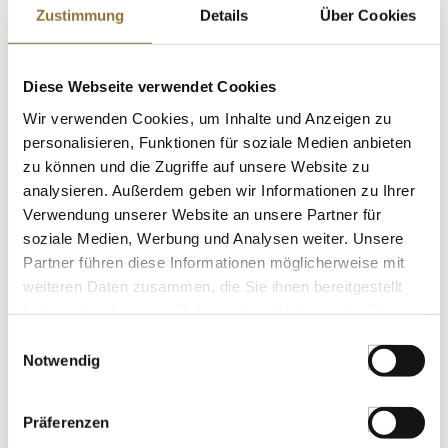
Zustimmung
Details
Über Cookies
St.
Diese Webseite verwendet Cookies
Spinat Pulver, Rügamer, 1 kg
Art.Nr.:65459
Wir verwenden Cookies, um Inhalte und Anzeigen zu
personalisieren, Funktionen für soziale Medien anbieten
zu können und die Zugriffe auf unsere Website zu
analysieren. Außerdem geben wir Informationen zu Ihrer
Verwendung unserer Website an unsere Partner für
LEBENSMITTELKENNZEICHNUNGEN
soziale Medien, Werbung und Analysen weiter. Unsere
Partner führen diese Informationen möglicherweise mit
€ 23,95
weiteren Daten zusammen, die Sie ihnen bereitgestellt
haben oder die sie im Rahmen Ihrer Nutzung der Dienste
St.
gesammelt haben.
Einwilligungsauswahl
Notwendig
Bourbon-Vanille Extrakt, ohne Stippen,
kaltgepresst, aus Madagaskar, 50 ml
Art.Nr.:41099
Präferenzen