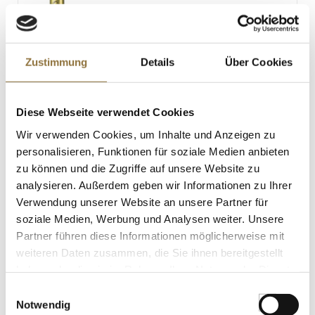
LEBENSMITTELKENNZEICHNUNGEN
Zustimmung
Details
Über Cookies
€ 6,99
€ 13,98
/ Liter
Diese Webseite verwendet Cookies
St.
Wir verwenden Cookies, um Inhalte und Anzeigen zu
personalisieren, Funktionen für soziale Medien anbieten
zu können und die Zugriffe auf unsere Website zu
Natriumalginat - food grade Pulver, E
401, 100 g
analysieren. Außerdem geben wir Informationen zu Ihrer
Art.Nr.:20369
Verwendung unserer Website an unsere Partner für
soziale Medien, Werbung und Analysen weiter. Unsere
Partner führen diese Informationen möglicherweise mit
weiteren Daten zusammen, die Sie ihnen bereitgestellt
LEBENSMITTELKENNZEICHNUNGEN
haben oder die sie im Rahmen Ihrer Nutzung der Dienste
gesammelt haben.
€ 7,19
Einwilligungsauswahl
€ 71,90
/ kg
Notwendig