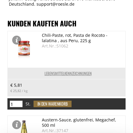
Deutschland. support@roesle.de
KUNDEN KAUFTEN AUCH
Chili-Paste, rot, Pasta de Rocoto -
lalatina , aus Peru, 225 g
Art.Nr.:51062
LEBENSMITTELKENNZEICHNUNGEN
€ 5,81
€ 25,82
/ kg
St.
Austern-Sauce, glutenfrei, Megachef,
500 ml
Art.Nr.:37147