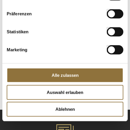
St.
Präferenzen
"Cuvée Rouge No2.", alkoholfreier
Rotwein, Spanien, Kolonne Null, 750 ml
Statistiken
Art.Nr.:59975
Marketing
LEBENSMITTELKENNZEICHNUNGEN
€ 14,95
Alle zulassen
€ 19,93
/ Liter
St.
Auswahl erlauben
Ablehnen