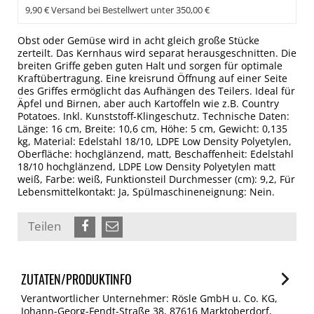
9,90 € Versand bei Bestellwert unter 350,00 €
Obst oder Gemüse wird in acht gleich große Stücke
zerteilt. Das Kernhaus wird separat herausgeschnitten. Die
breiten Griffe geben guten Halt und sorgen für optimale
Kraftübertragung. Eine kreisrund Öffnung auf einer Seite
des Griffes ermöglicht das Aufhängen des Teilers. Ideal für
Äpfel und Birnen, aber auch Kartoffeln wie z.B. Country
Potatoes. Inkl. Kunststoff-Klingeschutz. Technische Daten:
Länge: 16 cm, Breite: 10,6 cm, Höhe: 5 cm, Gewicht: 0,135
kg, Material: Edelstahl 18/10, LDPE Low Density Polyetylen,
Oberfläche: hochglänzend, matt, Beschaffenheit: Edelstahl
18/10 hochglänzend, LDPE Low Density Polyetylen matt
weiß, Farbe: weiß, Funktionsteil Durchmesser (cm): 9,2, Für
Lebensmittelkontakt: Ja, Spülmaschineneignung: Nein.
Teilen
ZUTATEN/PRODUKTINFO
Verantwortlicher Unternehmer: Rösle GmbH u. Co. KG,
Johann-Georg-Fendt-Straße 38, 87616 Marktoberdorf,