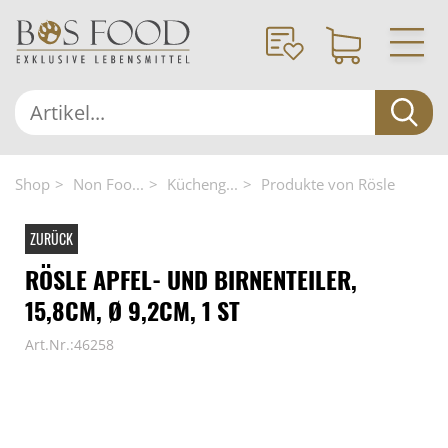
Shop
Non Foo...
Kücheng...
Produkte von Rösle
ZURÜCK
RÖSLE APFEL- UND BIRNENTEILER,
15,8CM, Ø 9,2CM, 1 ST
Art.Nr.:46258