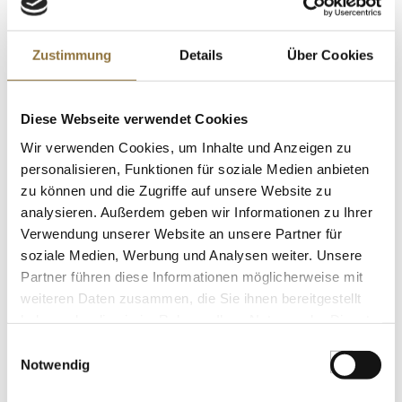
LEBENSMITTELKENNZEICHNUNGEN
Zustimmung
Details
Über Cookies
€ 18,40
€ 24,53
/ Liter
St.
Diese Webseite verwendet Cookies
Wir verwenden Cookies, um Inhalte und Anzeigen zu
Napoleon Holz Räucherchips, Whiskey-
personalisieren, Funktionen für soziale Medien anbieten
Eiche, 700 g
zu können und die Zugriffe auf unsere Website zu
Art.Nr.:60224
analysieren. Außerdem geben wir Informationen zu Ihrer
Verwendung unserer Website an unsere Partner für
soziale Medien, Werbung und Analysen weiter. Unsere
Partner führen diese Informationen möglicherweise mit
KENNZEICHNUNGEN U. SPEZIFIKATIONEN
weiteren Daten zusammen, die Sie ihnen bereitgestellt
€ 11,95
haben oder die sie im Rahmen Ihrer Nutzung der Dienste
€ 17,07
/ kg
gesammelt haben.
Einwilligungsauswahl
Notwendig
St.