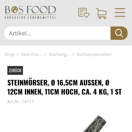
Shop
Non Foo...
Kücheng...
Küchenutensilien
ZURÜCK
STEINMÖRSER, Ø 16,5CM AUSSEN, Ø 1
2CM INNEN, 11CM HOCH, CA. 4 KG, 1 ST
Art.Nr.:14717