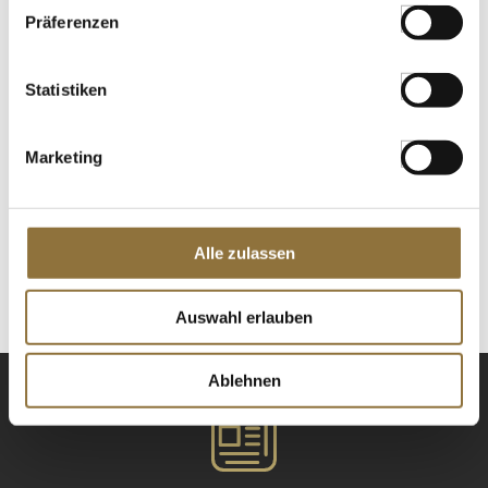
Präferenzen
Organic Peanut Butter, smooth
(Erdnusspaste / Pindakaas), Clearspring,
BIO, 350 g
Art.Nr.:54433
Statistiken
Marketing
LEBENSMITTELKENNZEICHNUNGEN
€ 8,46
€ 24,17
/ kg
Alle zulassen
St.
Auswahl erlauben
Ablehnen