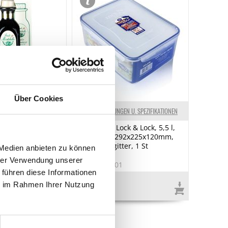
Über Cookies
ELKENNZEICHNUNGEN
KENNZEICHNUNGEN U. SPEZIFIKATIONEN
mico di Modena
Frischebox Lock & Lock, 5,5 l,
ico , FM03, Fondo
rechteckig 292x225x120mm,
BIO, 250 ml
mit Ablaufgitter, 1 St
 Medien anbieten zu können
hrer Verwendung unserer
6
Art.Nr.:19201
 führen diese Informationen
€ 23,95
ie im Rahmen Ihrer Nutzung