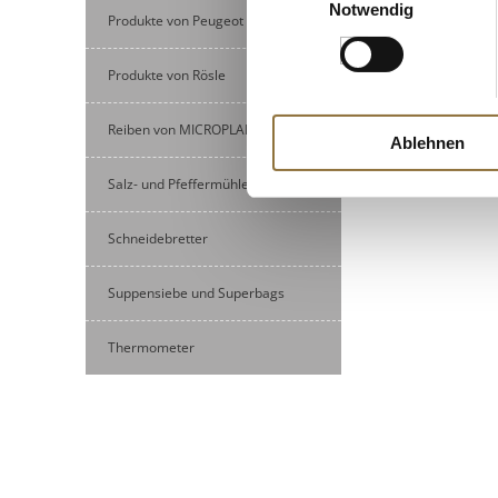
Notwendig
Produkte von Peugeot
Produkte von Rösle
Reiben von MICROPLANE
Ablehnen
Salz- und Pfeffermühlen
Schneidebretter
Suppensiebe und Superbags
Thermometer