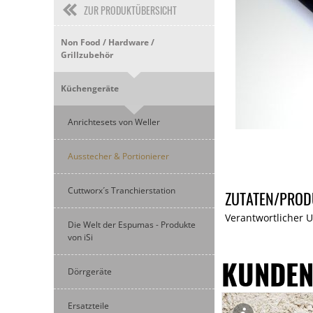
ZUR PRODUKTÜBERSICHT
Non Food / Hardware /
Grillzubehör
Küchengeräte
Anrichtesets von Weller
Ausstecher & Portionierer
Cuttworx´s Tranchierstation
ZUTATEN/PROD
Verantwortlicher U
Die Welt der Espumas - Produkte
von iSi
KUNDEN
Dörrgeräte
Ersatzteile