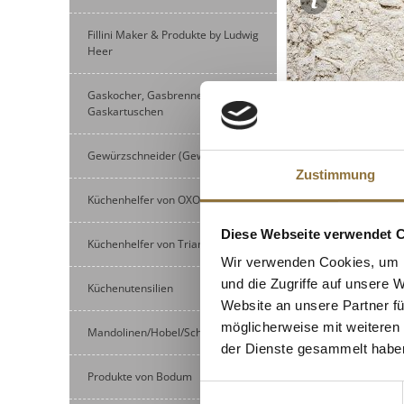
Fillini Maker & Produkte by Ludwig
Heer
Gaskocher, Gasbrenner und
Gaskartuschen
Gewürzschneider (Gewürzmühlen)
Zustimmung
LEBENSMITTELKENN
Küchenhelfer von OXO
Buchweizenmehl, 
Diese Webseite verwendet 
Küchenhelfer von Triangle
Wir verwenden Cookies, um I
und die Zugriffe auf unsere 
Küchenutensilien
Art.Nr.:47874
Website an unsere Partner fü
€ 12,97
möglicherweise mit weiteren
Mandolinen/Hobel/Schneider
der Dienste gesammelt habe
Produkte von Bodum
Einwilligungsauswahl