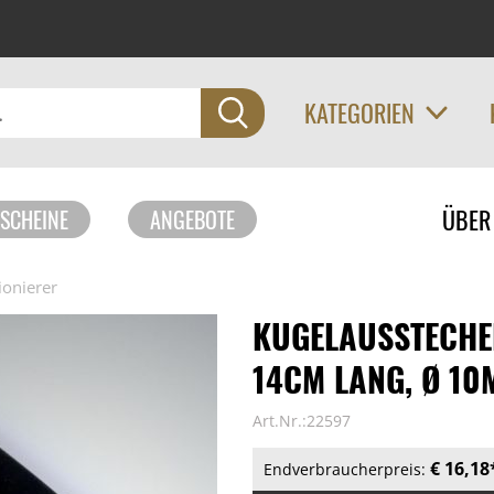
KATEGORIEN
Navigati
ÜBER
SCHEINE
ANGEBOTE
überspri
ionierer
KUGELAUSSTECHE
14CM LANG, Ø 10M
Art.Nr.:22597
€ 16,18
Endverbraucherpreis: