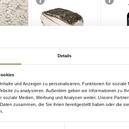
Details
ZEICHNUNGEN
LEBENSMITTELKENNZEICHNUNGEN
LEBENSMITT
1 kg
Lardo - Toskanischer Speck,
Aceto Balsa
Cookies
Montalcino Salumi, ca.500 g
g.g.A. Biolog
Montebello, 
nhalte und Anzeigen zu personalisieren, Funktionen für soziale
Website zu analysieren. Außerdem geben wir Informationen zu I
Art.Nr.:44353
Art.Nr.:3931
r soziale Medien, Werbung und Analysen weiter. Unsere Partner
€ 13,48
€ 31,95
 Daten zusammen, die Sie ihnen bereitgestellt haben oder die s
€ 26,95
/ kg
€ 127,80
/ Liter
n.