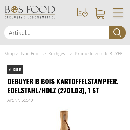
Shop
Non Foo...
Kochges...
Produkte von de BUYER
ZURÜCK
DEBUYER B BOIS KARTOFFELSTAMPFER,
EDELSTAHL/HOLZ (2701.03), 1 ST
Art.Nr.:55549