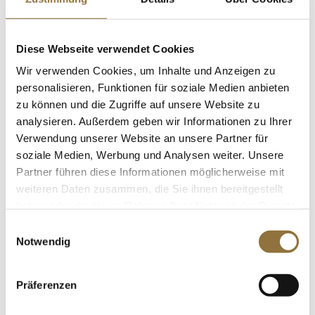
St.
Ajowan / Königskümmel (Ajwain Lovage
Diese Webseite verwendet Cookies
Seed), 100 g
Art.Nr.:19256
Wir verwenden Cookies, um Inhalte und Anzeigen zu
personalisieren, Funktionen für soziale Medien anbieten
zu können und die Zugriffe auf unsere Website zu
analysieren. Außerdem geben wir Informationen zu Ihrer
LEBENSMITTELKENNZEICHNUNGEN
Verwendung unserer Website an unsere Partner für
soziale Medien, Werbung und Analysen weiter. Unsere
€ 2,95
Partner führen diese Informationen möglicherweise mit
€ 29,50
/ kg
weiteren Daten zusammen, die Sie ihnen bereitgestellt
St.
haben oder die sie im Rahmen Ihrer Nutzung der Dienste
gesammelt haben.
Einwilligungsauswahl
Notwendig
Ponthier Weißer Pfirsichpüree, mit
Zucker, 1 kg
Art.Nr.:12495
Präferenzen