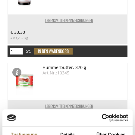
LEBENSMITTELKENNZEICHNUNGEN
€ 33,30
€ 83,25
/ kg
St.
Hummerbutter, 370 g
Art.Nr.:10345
LEBENSMITTELKENNZEICHNUNGEN
€ 20,00
€ 54,05
/ kg
Zustimmung
Details
Über Cookies