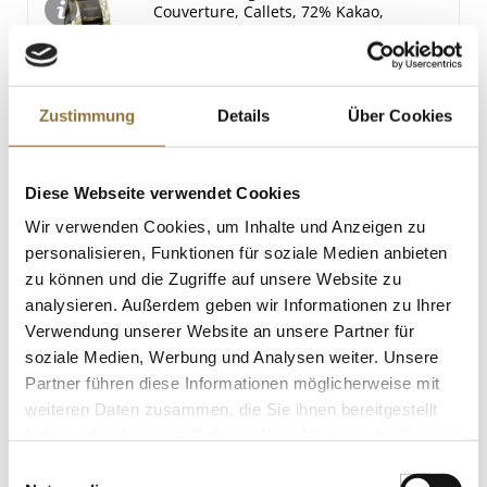
Couverture, Callets, 72% Kakao,
Venezuela, 3 kg
Art.Nr.:15877
Zustimmung
Details
Über Cookies
LEBENSMITTELKENNZEICHNUNGEN
€ 137,31
Diese Webseite verwendet Cookies
€ 45,77
/ kg
Wir verwenden Cookies, um Inhalte und Anzeigen zu
St.
personalisieren, Funktionen für soziale Medien anbieten
zu können und die Zugriffe auf unsere Website zu
Spritzbeutel-Tüllen Set, sternformig,
analysieren. Außerdem geben wir Informationen zu Ihrer
aus Metall, 6 tlg.
Verwendung unserer Website an unsere Partner für
Art.Nr.:17408
soziale Medien, Werbung und Analysen weiter. Unsere
Partner führen diese Informationen möglicherweise mit
weiteren Daten zusammen, die Sie ihnen bereitgestellt
haben oder die sie im Rahmen Ihrer Nutzung der Dienste
KENNZEICHNUNGEN U. SPEZIFIKATIONEN
gesammelt haben.
Einwilligungsauswahl
€ 38,95