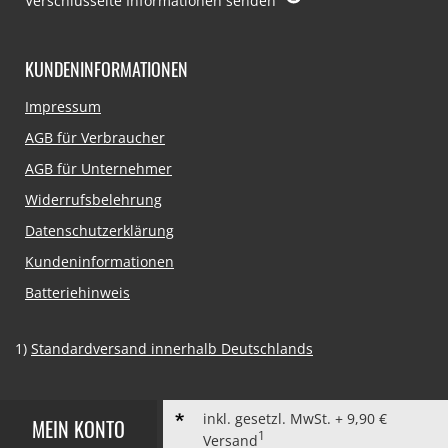
Verschlüsselte Informationen senden
KUNDENINFORMATIONEN
Navigation
Impressum
überspringen
AGB für Verbraucher
AGB für Unternehmer
Widerrufsbelehrung
Datenschutzerklärung
Kundeninformationen
Batteriehinweis
1)
Standardversand innerhalb Deutschlands
inkl. gesetzl. MwSt. + 9,90 €
MEIN KONTO
1
Versand