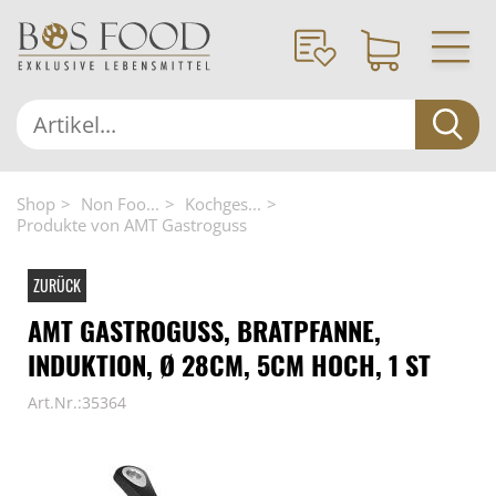
Shop
Non Foo...
Kochges...
Produkte von AMT Gastroguss
ZURÜCK
AMT GASTROGUSS, BRATPFANNE,
INDUKTION, Ø 28CM, 5CM HOCH, 1 ST
Art.Nr.:35364