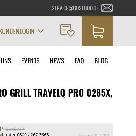
SERVICE@BOSFOOD.DE
KUNDENLOGIN
on
 UNS
EVENTS
NEWS
FAQ
BLOG
ngen
O GRILL TRAVELQ PRO 0285X,
1*
€ 246,15*
ei unter 0800 / 267 3663.
Gültig bis 30.09.2026