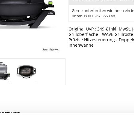
Gerne unterbreiten wir Ihnen ein in
unter 0800 / 267 3663 an.
Original UVP : 349 € inkl. MwSt.
Grilloberfläche - WAVE Grillros
Präzise Hitzesteuerung - Doppel
Innenwanne
UKTINFO
Unternehmer: Napoleon - Wolf Steel Europe B.V. De Riemsdijk 22 4