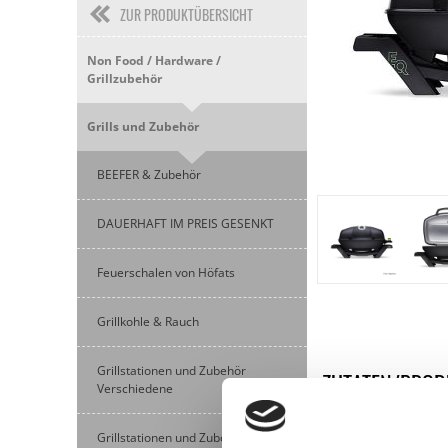
ZUR PRODUKTÜBERSICHT
Non Food / Hardware /
Grillzubehör
Grills und Zubehör
BEEFER & Zubehör
DAUERHAFT IM PREIS GESENKT
Feuerschalen von Höfats
Grillkohle & Rauch
Grillstationen und Zubehör
ZUTATEN/PROD
Verschiedene
Verantwortlicher 
+31 85588655
Grillstationen und Zubehör von Big