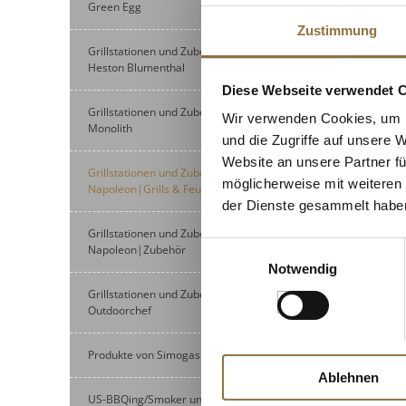
Green Egg
Zustimmung
Grillstationen und Zubehör von
Heston Blumenthal
Diese Webseite verwendet 
Grillstationen und Zubehör von
Wir verwenden Cookies, um I
Monolith
und die Zugriffe auf unsere 
Website an unsere Partner fü
Grillstationen und Zubehör von
möglicherweise mit weiteren
Napoleon|Grills & Feuertische
der Dienste gesammelt habe
Grillstationen und Zubehör von
Einwilligungsauswahl
Napoleon|Zubehör
Notwendig
Grillstationen und Zubehör von
Outdoorchef
Produkte von Simogas / Plancha
Ablehnen
US-BBQing/Smoker und Zubehör