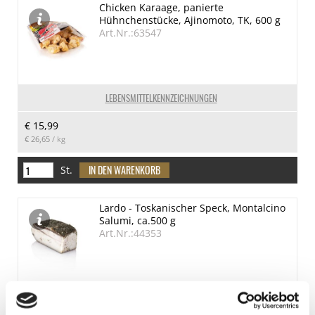
Chicken Karaage, panierte
Hühnchenstücke, Ajinomoto, TK, 600 g
Art.Nr.:63547
LEBENSMITTELKENNZEICHNUNGEN
€ 15,99
€ 26,65
/ kg
St.
Lardo - Toskanischer Speck, Montalcino
Salumi, ca.500 g
Art.Nr.:44353
LEBENSMITTELKENNZEICHNUNGEN