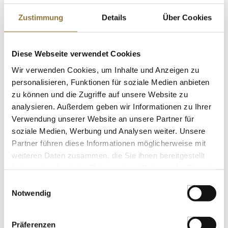
€ 13,48
Zustimmung
Details
Über Cookies
€ 26,95
/ kg
St.
Diese Webseite verwendet Cookies
Kokosmilch, Royal Thai, 400 ml
Wir verwenden Cookies, um Inhalte und Anzeigen zu
Art.Nr.:11368
personalisieren, Funktionen für soziale Medien anbieten
zu können und die Zugriffe auf unsere Website zu
analysieren. Außerdem geben wir Informationen zu Ihrer
Verwendung unserer Website an unsere Partner für
soziale Medien, Werbung und Analysen weiter. Unsere
LEBENSMITTELKENNZEICHNUNGEN
Partner führen diese Informationen möglicherweise mit
€ 2,86
weiteren Daten zusammen, die Sie ihnen bereitgestellt
€ 7,15
/ Liter
haben oder die sie im Rahmen Ihrer Nutzung der Dienste
gesammelt haben.
Einwilligungsauswahl
St.
Notwendig
Missys Himbeer Curd, 200 g
Art.Nr.:62942
Präferenzen