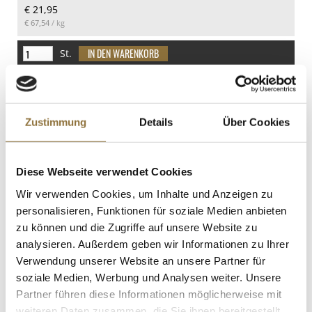
€ 21,95
€ 67,54
/ kg
St.
Japanisches Dressing, mit Sojasauce,
Essig, Öl, Wasabi, Citrus, Nihon
Shokken, Japan, 1 l
Zustimmung
Details
Über Cookies
Art.Nr.:27128
Diese Webseite verwendet Cookies
LEBENSMITTELKENNZEICHNUNGEN
Wir verwenden Cookies, um Inhalte und Anzeigen zu
€ 20,95
personalisieren, Funktionen für soziale Medien anbieten
zu können und die Zugriffe auf unsere Website zu
analysieren. Außerdem geben wir Informationen zu Ihrer
St.
Verwendung unserer Website an unsere Partner für
soziale Medien, Werbung und Analysen weiter. Unsere
Pecorino "Tartuffo", Schafskäse mit
Partner führen diese Informationen möglicherweise mit
Trüffel, mind. 3 Wochen gereift, ca.700
weiteren Daten zusammen, die Sie ihnen bereitgestellt