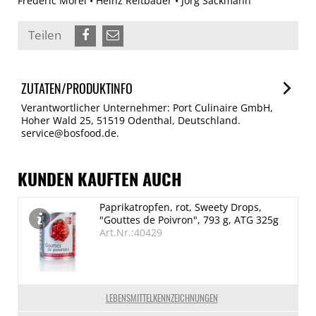
Frédéric Morel • Heinz Reitbauer • Jörg Sackmann
Teilen
ZUTATEN/PRODUKTINFO
Verantwortlicher Unternehmer: Port Culinaire GmbH,
Hoher Wald 25, 51519 Odenthal, Deutschland.
service@bosfood.de.
KUNDEN KAUFTEN AUCH
Paprikatropfen, rot, Sweety Drops,
"Gouttes de Poivron", 793 g, ATG 325g
Art.Nr.:40429
LEBENSMITTELKENNZEICHNUNGEN