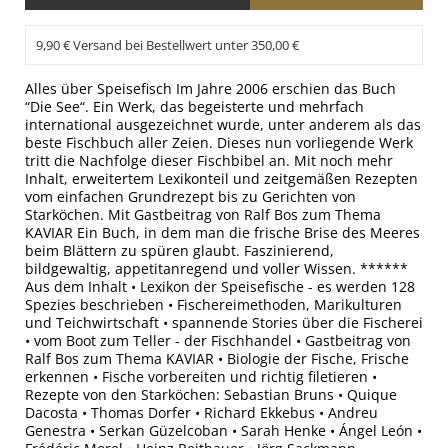
9,90 € Versand bei Bestellwert unter 350,00 €
Alles über Speisefisch Im Jahre 2006 erschien das Buch
“Die See“. Ein Werk, das begeisterte und mehrfach
international ausgezeichnet wurde, unter anderem als das
beste Fischbuch aller Zeien. Dieses nun vorliegende Werk
tritt die Nachfolge dieser Fischbibel an. Mit noch mehr
Inhalt, erweitertem Lexikonteil und zeitgemäßen Rezepten
vom einfachen Grundrezept bis zu Gerichten von
Starköchen. Mit Gastbeitrag von Ralf Bos zum Thema
KAVIAR Ein Buch, in dem man die frische Brise des Meeres
beim Blättern zu spüren glaubt. Faszinierend,
bildgewaltig, appetitanregend und voller Wissen. ******
Aus dem Inhalt • Lexikon der Speisefische - es werden 128
Spezies beschrieben • Fischereimethoden, Marikulturen
und Teichwirtschaft • spannende Stories über die Fischerei
• vom Boot zum Teller - der Fischhandel • Gastbeitrag von
Ralf Bos zum Thema KAVIAR • Biologie der Fische, Frische
erkennen • Fische vorbereiten und richtig filetieren •
Rezepte von den Starköchen: Sebastian Bruns • Quique
Dacosta • Thomas Dorfer • Richard Ekkebus • Andreu
Genestra • Serkan Güzelcoban • Sarah Henke • Ángel León •