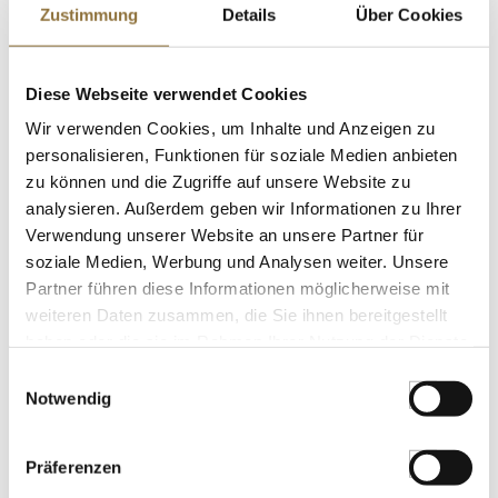
Zustimmung
Details
Über Cookies
St.
Diese Webseite verwendet Cookies
Kunststoff-Spritzflasche, mit
Tropfflasche/Verschluss, 100ml, 1 St
Wir verwenden Cookies, um Inhalte und Anzeigen zu
Art.Nr.:24916
personalisieren, Funktionen für soziale Medien anbieten
zu können und die Zugriffe auf unsere Website zu
analysieren. Außerdem geben wir Informationen zu Ihrer
Verwendung unserer Website an unsere Partner für
KENNZEICHNUNGEN U. SPEZIFIKATIONEN
soziale Medien, Werbung und Analysen weiter. Unsere
€ 3,89
Partner führen diese Informationen möglicherweise mit
weiteren Daten zusammen, die Sie ihnen bereitgestellt
haben oder die sie im Rahmen Ihrer Nutzung der Dienste
St.
gesammelt haben.
Einwilligungsauswahl
Notwendig
Trockenhefe instant, 500 g
Art.Nr.:54920
Präferenzen