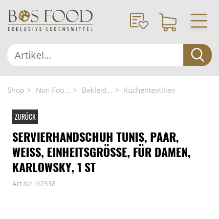
Shop
Non Foo...
Bekleid...
Küchentextilien
ZURÜCK
SERVIERHANDSCHUH TUNIS, PAAR,
WEISS, EINHEITSGRÖSSE, FÜR DAMEN, KA
RLOWSKY, 1 ST
Art.Nr.:42338