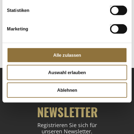
Statistiken
LEBENSMITTELKENNZEICHNUNGEN
€ 10,95
Marketing
€ 21,90
/ kg
St.
Alle zulassen
Auswahl erlauben
Ablehnen
NEWSLETTER
Registrieren Sie sich für
unseren Newsletter.