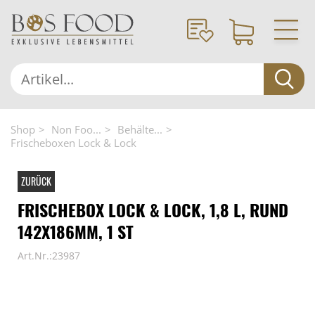
Shop
Non Foo...
Behälte...
Frischeboxen Lock & Lock
ZURÜCK
FRISCHEBOX LOCK & LOCK, 1,8 L, RUND
142X186MM, 1 ST
Art.Nr.:23987