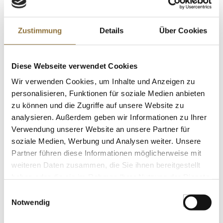
LEBENSMITTELKENNZEICHNUNGEN
Zustimmung
Details
Über Cookies
€ 63,95
€ 213,17
/ kg
Diese Webseite verwendet Cookies
St.
Wir verwenden Cookies, um Inhalte und Anzeigen zu
Linsen, grün, Lentilles French Type, BIO,
personalisieren, Funktionen für soziale Medien anbieten
1 kg
zu können und die Zugriffe auf unsere Website zu
Art.Nr.:38478
analysieren. Außerdem geben wir Informationen zu Ihrer
Verwendung unserer Website an unsere Partner für
soziale Medien, Werbung und Analysen weiter. Unsere
Partner führen diese Informationen möglicherweise mit
LEBENSMITTELKENNZEICHNUNGEN
weiteren Daten zusammen, die Sie ihnen bereitgestellt
€ 9,34
haben oder die sie im Rahmen Ihrer Nutzung der Dienste
gesammelt haben.
Einwilligungsauswahl
Notwendig
St.