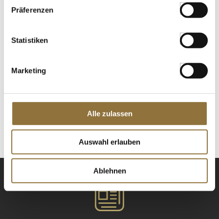
Präferenzen
Soja-Ketjap Manis, süß, 1 l
Art.Nr.:13154
Statistiken
Marketing
LEBENSMITTELKENNZEICHNUNGEN
€ 8,42
Alle zulassen
St.
Auswahl erlauben
Ablehnen