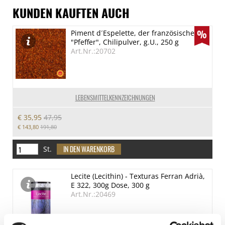
KUNDEN KAUFTEN AUCH
Piment d´Espelette, der französische
"Pfeffer", Chilipulver, g.U., 250 g
Art.Nr.:20702
LEBENSMITTELKENNZEICHNUNGEN
€ 35,95
47,95
€ 143,80
191,80
St.
Lecite (Lecithin) - Texturas Ferran Adrià,
E 322, 300g Dose, 300 g
Art.Nr.:20469