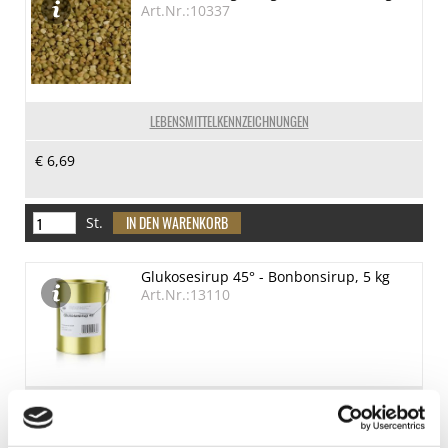
Art.Nr.:10337
LEBENSMITTELKENNZEICHNUNGEN
€ 6,69
St.
Glukosesirup 45° - Bonbonsirup, 5 kg
Art.Nr.:13110
LEBENSMITTELKENNZEICHNUNGEN
€ 26,97