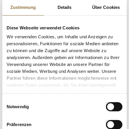
€ 5,39
/ kg
Zustimmung
Details
Über Cookies
St.
Diese Webseite verwendet Cookies
Gewürzgarten Sauce Hollandaise, mit
Wir verwenden Cookies, um Inhalte und Anzeigen zu
Butter, küchenfertig, 900 ml
Art.Nr.:41774
personalisieren, Funktionen für soziale Medien anbieten
zu können und die Zugriffe auf unsere Website zu
analysieren. Außerdem geben wir Informationen zu Ihrer
Verwendung unserer Website an unsere Partner für
LEBENSMITTELKENNZEICHNUNGEN
soziale Medien, Werbung und Analysen weiter. Unsere
Partner führen diese Informationen möglicherweise mit
€ 17,32
weiteren Daten zusammen, die Sie ihnen bereitgestellt
€ 19,24
/ Liter
haben oder die sie im Rahmen Ihrer Nutzung der Dienste
gesammelt haben.
St.
Einwilligungsauswahl
Notwendig
Kaffeeblüten-Honig, dunkel, cremig,
mild-feinaromatisch, 500 g
Präferenzen
Art.Nr.:18794