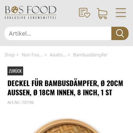
Shop
Non Foo...
Asiatis...
Bambusdämpfer
ZURÜCK
DECKEL FÜR BAMBUSDÄMPFER, Ø 20CM
AUSSEN, Ø 18CM INNEN, 8 INCH, 1 ST
Art.Nr.:10196