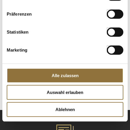
St.
Präferenzen
Curryblätter, getrocknet, NGR, 10 g
Art.Nr.:50332
Statistiken
Marketing
LEBENSMITTELKENNZEICHNUNGEN
€ 2,35
Alle zulassen
€ 235,00
/ kg
St.
Auswahl erlauben
Ablehnen