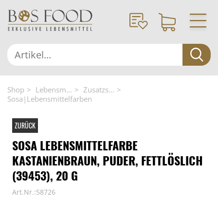
Shop
Lebensm...
Zusatzs...
Sosa|Lebensmittelfarben
ZURÜCK
SOSA LEBENSMITTELFARBE
KASTANIENBRAUN, PUDER, FETTLÖSLICH
(39453), 20 G
Art.Nr.:58726