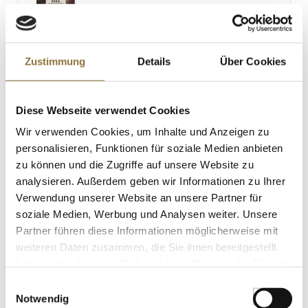
LEBENSMITTELKENNZEICHNUNGEN
Zustimmung
Details
Über Cookies
€ 73,08
€ 29,23
/ kg
Diese Webseite verwendet Cookies
St.
Wir verwenden Cookies, um Inhalte und Anzeigen zu
personalisieren, Funktionen für soziale Medien anbieten
zu können und die Zugriffe auf unsere Website zu
Sosa Lebensmittelfarbe Minzgrün,
Puder, wasserlöslich (39430), 70 g
analysieren. Außerdem geben wir Informationen zu Ihrer
Art.Nr.:58378
Verwendung unserer Website an unsere Partner für
soziale Medien, Werbung und Analysen weiter. Unsere
Partner führen diese Informationen möglicherweise mit
weiteren Daten zusammen, die Sie ihnen bereitgestellt
LEBENSMITTELKENNZEICHNUNGEN
haben oder die sie im Rahmen Ihrer Nutzung der Dienste
gesammelt haben.
€ 24,95
Einwilligungsauswahl
€ 356,43
/ kg
Notwendig