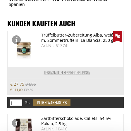
Spanien
KUNDEN KAUFTEN AUCH
Trüffelbutter-Zubereitung Alba, weiß,
m. Sommertrüffeln, La Blancia, 250 g
Art.Nr.:61374
LEBENSMITTELKENNZEICHNUNGEN
€ 27,75
34,95
€ 111,00
139,80
St.
Zartbitterschokolade, Callets, 54,5%
Kakao, 2,5 kg
Art.Nr.:10416