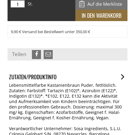
St.
Auf die Merkliste
9,90 € Versand bei Bestellwert unter 350,00 €
Teilen
ZUTATEN/PRODUKTINFO
Lebensmittelfarbe Kastanienbraun Puder, fettlöslich.
Zutaten: Farbstoff: Tartazin (E102)*, Azorubin (E122)*,
Indigotin (E132)*. *E102, E122, E132 kann die Aktivität
und Aufmerksamkeit von Kindern beeinträchtigen. Für
den professionellen Gebrauch. Dosierung: maximal 300
mg/ kg. Eigenschaften: Azofarbstoffe, Geeignet f. Halal-
Ernährung, Geeignet f. Kosher-Ernährung, Vegan.
Verantwortlicher Unternehmer: Sosa Ingredients, S.L.U.
Colonia Galobart S/N, 08270 Navarcles, Barcelona,