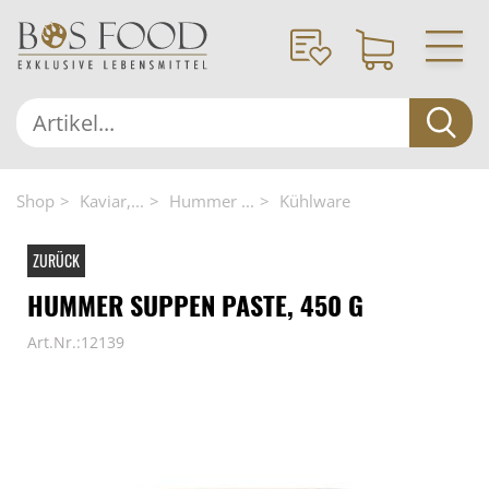
Shop
Kaviar,...
Hummer ...
Kühlware
ZURÜCK
HUMMER SUPPEN PASTE, 450 G
Art.Nr.:12139