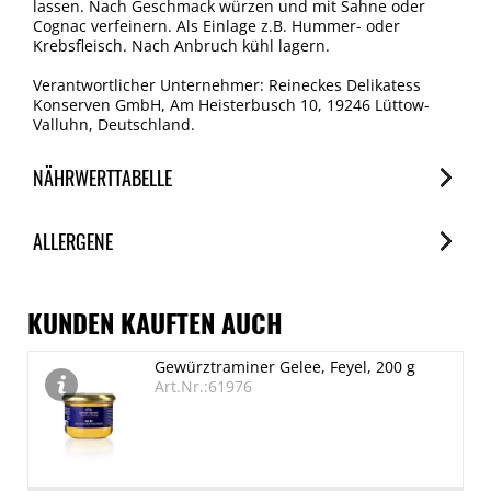
lassen. Nach Geschmack würzen und mit Sahne oder
Cognac verfeinern. Als Einlage z.B. Hummer- oder
Krebsfleisch. Nach Anbruch kühl lagern.
Verantwortlicher Unternehmer: Reineckes Delikatess
Konserven GmbH, Am Heisterbusch 10, 19246 Lüttow-
Valluhn, Deutschland.
NÄHRWERTTABELLE
Nährwerte
ALLERGENE
je 100g
Brennwert
Allergene
2518 kJ/608 kcal
Spuren / Enthalten
KUNDEN KAUFTEN AUCH
Fett
Glutenhaltige Getreide (Weizen)
Gewürztraminer Gelee, Feyel, 200 g
50.1 g
Enthalten
Art.Nr.:61976
davon gesättigte Fettsäuren
Krustentiere
Enthalten
25.9 g
Kohlenhydrate