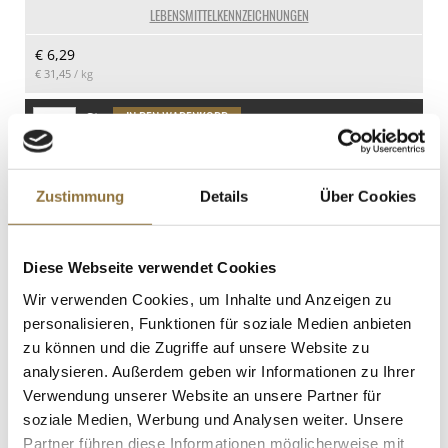
32.8 g
LEBENSMITTELKENNZEICHNUNGEN
davon Zucker
€ 6,29
1.3 g
€ 31,45
/ kg
Eiweiß
5.6 g
St.
Salz
5 g
vollgepackt Microgreens "Rettich", ganz
junge Blätter / Keimlinge, 100 g
Zustimmung
Details
Über Cookies
Art.Nr.:60148
Diese Webseite verwendet Cookies
LEBENSMITTELKENNZEICHNUNGEN
Wir verwenden Cookies, um Inhalte und Anzeigen zu
personalisieren, Funktionen für soziale Medien anbieten
€ 8,40
zu können und die Zugriffe auf unsere Website zu
€ 84,00
/ kg
analysieren. Außerdem geben wir Informationen zu Ihrer
Verwendung unserer Website an unsere Partner für
St.
soziale Medien, Werbung und Analysen weiter. Unsere
Partner führen diese Informationen möglicherweise mit