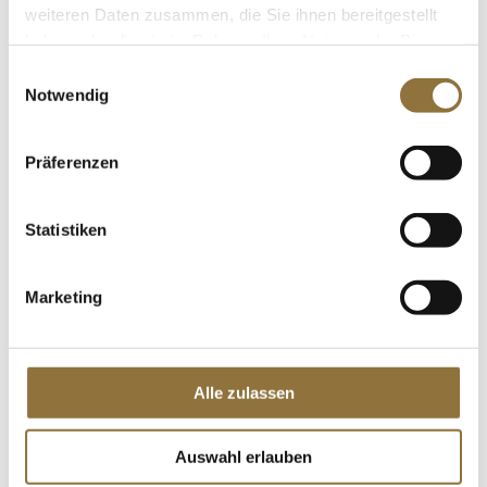
weiteren Daten zusammen, die Sie ihnen bereitgestellt
BIO, 300 g
Art.Nr.:35273
haben oder die sie im Rahmen Ihrer Nutzung der Dienste
gesammelt haben.
Einwilligungsauswahl
Notwendig
LEBENSMITTELKENNZEICHNUNGEN
Präferenzen
€ 7,40
€ 24,67
/ kg
Statistiken
St.
Marketing
Hanfsamen, geschält, ungeröstet, BIO, 1
kg
Art.Nr.:14655
Alle zulassen
LEBENSMITTELKENNZEICHNUNGEN
Auswahl erlauben