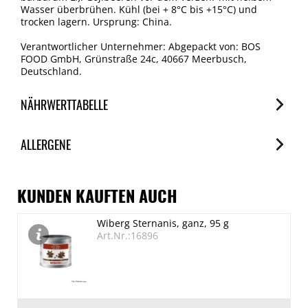
Wasser überbrühen. Kühl (bei + 8°C bis +15°C) und
trocken lagern. Ursprung: China.
Verantwortlicher Unternehmer: Abgepackt von: BOS
FOOD GmbH, Grünstraße 24c, 40667 Meerbusch,
Deutschland.
NÄHRWERTTABELLE
Nährwerte
ALLERGENE
je 100g
Brennwert
Allergene
1470 kJ/349 kcal
Spuren / Enthalten
KUNDEN KAUFTEN AUCH
Fett
Glutenhaltige Getreide
Wiberg Sternanis, ganz, 95 g
4.1 g
Spuren
Art.Nr.:16896
davon gesättigte Fettsäuren
Eier
Spuren
0.8 g
Kohlenhydrate
Erdnuss
60.1 g
Spuren