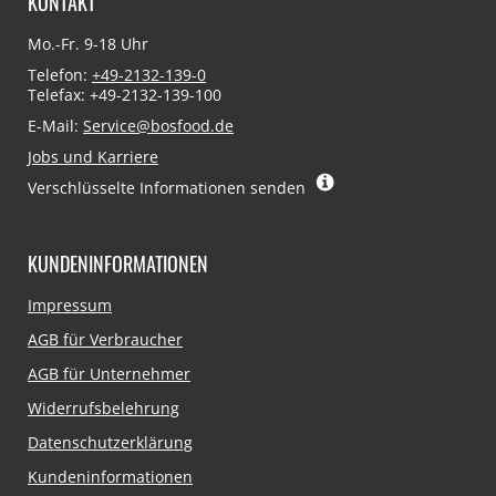
KONTAKT
Mo.-Fr. 9-18 Uhr
Telefon:
+49-2132-139-0
Telefax: +49-2132-139-100
E-Mail:
Service@bosfood.de
Jobs und Karriere
Verschlüsselte Informationen senden
KUNDENINFORMATIONEN
Navigation
Impressum
überspringen
AGB für Verbraucher
AGB für Unternehmer
Widerrufsbelehrung
Datenschutzerklärung
Kundeninformationen