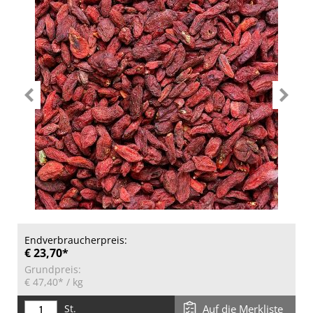
Endverbraucherpreis:
€ 23,70*
Grundpreis:
€ 47,40*
/ kg
St.
Auf die Merkliste