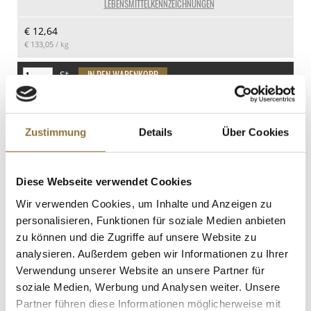
LEBENSMITTELKENNZEICHNUNGEN
Schalenfrüchte
davon Zucker
€ 12,64
Spuren
50.1 g
€ 133,05
/ kg
Eiweiß
Milch
12.2 g
Spuren
St.
Salz
Sojabohnen
1 g
Spuren
Sosa Zitronensäure Pulver, 1 kg
Art.Nr.:39778
Zustimmung
Details
Über Cookies
Diese Webseite verwendet Cookies
LEBENSMITTELKENNZEICHNUNGEN
Wir verwenden Cookies, um Inhalte und Anzeigen zu
personalisieren, Funktionen für soziale Medien anbieten
€ 20,00
zu können und die Zugriffe auf unsere Website zu
analysieren. Außerdem geben wir Informationen zu Ihrer
Verwendung unserer Website an unsere Partner für
St.
soziale Medien, Werbung und Analysen weiter. Unsere
Partner führen diese Informationen möglicherweise mit
Dr.Goerg Kokosraspeln, grob, "Flakes",