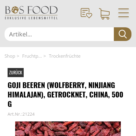
Shop
Fruchtp...
Trockenfrüchte
ZURÜCK
GOJI BEEREN (WOLFBERRY, NINJIANG
HIMALAJAN), GETROCKNET, CHINA, 500
G
Art.Nr.:21224