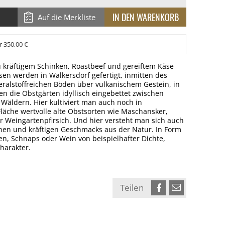
Auf die Merkliste
r 350,00 €
zu kräftigem Schinken, Roastbeef und gereiftem Käse
ssen werden in Walkersdorf gefertigt, inmitten des
eralstoffreichen Böden über vulkanischem Gestein, in
n die Obstgärten idyllisch eingebettet zwischen
Wäldern. Hier kultiviert man auch noch in
Fläche wertvolle alte Obstsorten wie Maschansker,
 Weingartenpfirsich. Und hier versteht man sich auch
nen und kräftigen Geschmacks aus der Natur. In Form
en, Schnaps oder Wein von beispielhafter Dichte,
harakter.
Teilen