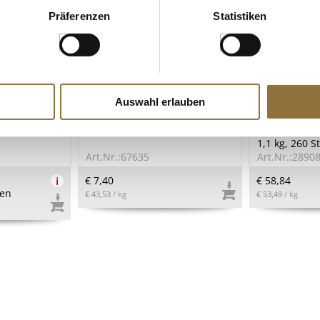
Präferenzen
Statistiken
ZEICHNUNGEN
LEBENSMITTELKENNZEICHNUNGEN
LEBENSMITT
Auswahl erlauben
rschen, in
Enten-Rillette,
Mini-Hörnche
, ohne Kern
Entenfleischpastete, Feyel, 170
rot, grün, sc
l., 1 kg, ATG
g
2,5x7,5cm, mi
1,1 kg, 260 St
Art.Nr.:67635
Art.Nr.:2890
i
€ 7,40
€ 58,84
en
€ 43,53
/ kg
€ 53,49
/ kg