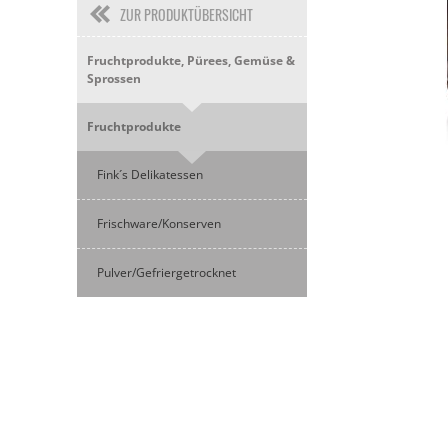
ZUR PRODUKTÜBERSICHT
Fruchtprodukte, Pürees, Gemüse &
Sprossen
Fruchtprodukte
Fink´s Delikatessen
Frischware/Konserven
Pulver/Gefriergetrocknet