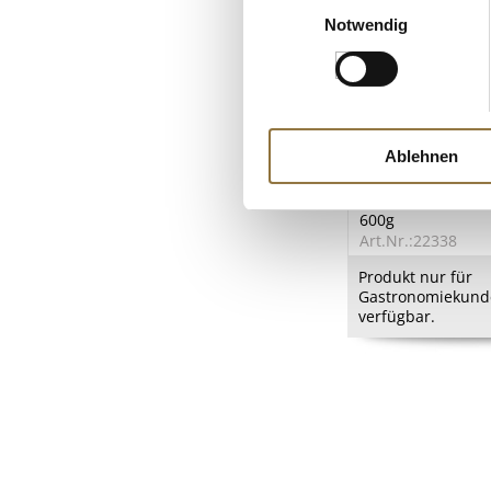
Notwendig
LEBENSMITTELKENN
Ablehnen
Griottes - Sauerki
Kirschbranntwein
ohne Stiel, 15% vo
600g
Art.Nr.:22338
Produkt nur für
Gastronomiekund
verfügbar.