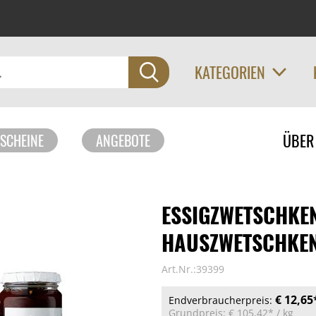
KATEGORIEN
Navigati
ÜBER
SCHEINE
ANGEBOTE
überspri
ESSIGZWETSCHKEN
HAUSZWETSCHKEN
Art.Nr.:39399
€ 12,65
Endverbraucherpreis:
Grundpreis:
€ 105,42*
/ kg