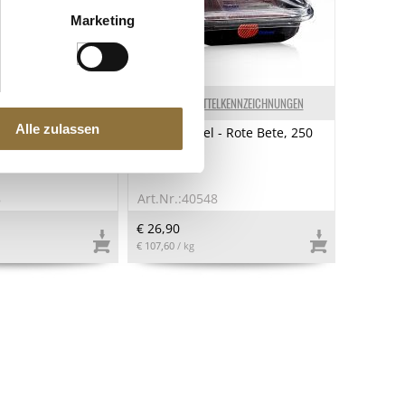
Marketing
ELKENNZEICHNUNGEN
LEBENSMITTELKENNZEICHNUNGEN
Alle zulassen
n Basic, neutral,
Dekor Waffel - Rote Bete, 250
hwarz, ø
g, 160 St
t Waffelhalter,
8
Art.Nr.:40548
€ 26,90
€ 107,60
/ kg