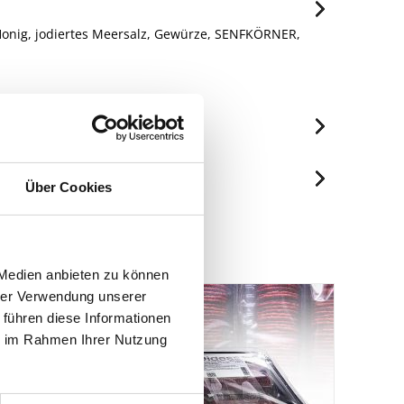
 Honig, jodiertes Meersalz, Gewürze, SENFKÖRNER,
je 100ml
672 kJ/161 kcal
Über Cookies
Spuren / Enthalten
0 g
Enthalten
0 g
69 g
 Medien anbieten zu können
hrer Verwendung unserer
30 g
 führen diese Informationen
0.6 g
ie im Rahmen Ihrer Nutzung
0.47 g