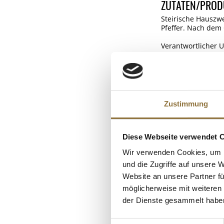
ZUTATEN/PROD
Steirische Hauszw
Pfeffer. Nach dem
Verantwortlicher U
NÄHRWERTTAB
Nährwerte
ALLERGENE
Brennwert
Zustimmung
Allergene
Fett
Senf
KUNDEN
davon gesättigt
Diese Webseite verwendet 
Kohlenhydrate
Wir verwenden Cookies, um I
und die Zugriffe auf unsere 
davon Zucker
Website an unsere Partner fü
Eiweiß
möglicherweise mit weiteren
Salz
der Dienste gesammelt habe
Einwilligungsauswahl