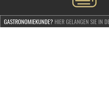
GASTRONOMIEKUNDE?
HIER GELANGEN SIE IN 
ZERTIFIZIERT & SICHER EINKAUFEN
KONTAKT
Mo.-Fr. 9-18 Uhr
Telefon:
+49-2132-139-0