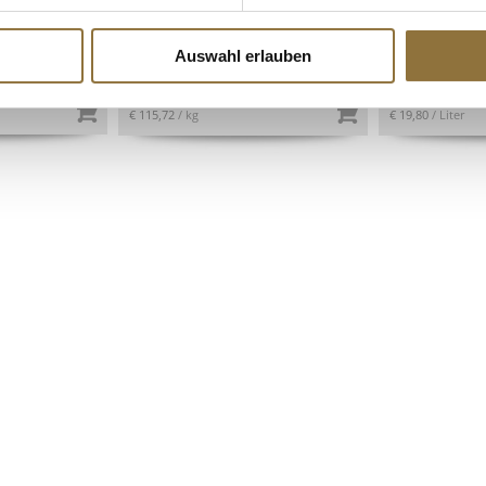
ATG 360g
BIO, 250 ml
Auswahl erlauben
Art.Nr.:44313
Art.Nr.:5945
€ 41,66
€ 4,95
€ 115,72
/ kg
€ 19,80
/ Liter