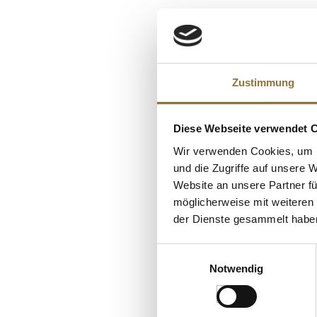
NÄHRWERTTAB
Nährwerte
Brennwert
KUNDEN
Zustimmung
Fett
davon gesättigt
Diese Webseite verwendet 
Kohlenhydrate
Wir verwenden Cookies, um I
davon Zucker
und die Zugriffe auf unsere 
Eiweiß
Website an unsere Partner fü
möglicherweise mit weiteren
Salz
der Dienste gesammelt habe
Einwilligungsauswahl
Notwendig
LEBENSMITTELKENN
Vogelsberger Wach
frisch, 12 St