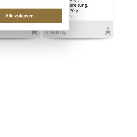
Gewürzzubereitung,
Streudose, 70 g
Alle zulassen
9
Art.Nr.:54110
€ 13,95
€ 199,29
/ kg