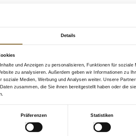
ELLE
 KAUFTEN AUCH
Details
e Fettsäuren
Cookies
nhalte und Anzeigen zu personalisieren, Funktionen für soziale
Website zu analysieren. Außerdem geben wir Informationen zu I
r soziale Medien, Werbung und Analysen weiter. Unsere Partner
 Daten zusammen, die Sie ihnen bereitgestellt haben oder die s
n.
Präferenzen
Statistiken
ZEICHNUNGEN
LEBENSMITTELKENNZEICHNUNGEN
LEBENSMITT
teleier,
Sardellenfilets "Filetti di Alici",
van Nahmen -
in Sonnenblumenöl, 700 g,
Traubensaft,