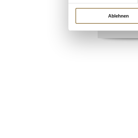
Ablehnen
Art.Nr.:56109
€ 4,93