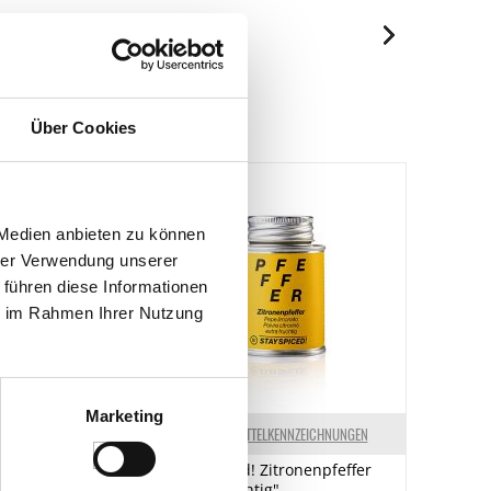
je 100g
1453 kJ/353 kcal
Über Cookies
36.9 g
5.8 g
1.9 g
 Medien anbieten zu können
0.9 g
hrer Verwendung unserer
1.6 g
 führen diese Informationen
ie im Rahmen Ihrer Nutzung
2.49 g
Marketing
ELKENNZEICHNUNGEN
LEBENSMITTELKENNZEICHNUNGEN
 Riesling
Stay Spiced! Zitronenpfeffer
 100% Direktsaft,
"extra fruchtig",