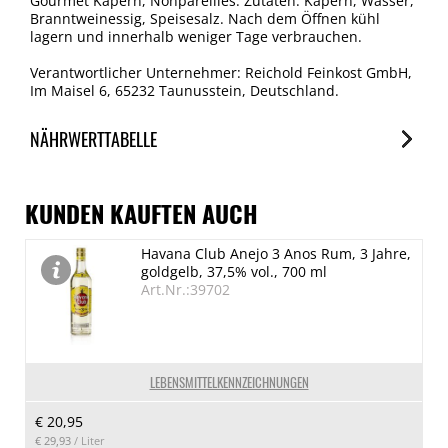
Gourmet Kapern, Nonpareilles. Zutaten: Kapern, Wasser,
Branntweinessig, Speisesalz. Nach dem Öffnen kühl
lagern und innerhalb weniger Tage verbrauchen.
Verantwortlicher Unternehmer: Reichold Feinkost GmbH,
Im Maisel 6, 65232 Taunusstein, Deutschland.
NÄHRWERTTABELLE
Nährwerte
je 100g
KUNDEN KAUFTEN AUCH
Brennwert
Havana Club Anejo 3 Anos Rum, 3 Jahre,
130 kJ/31 kcal
goldgelb, 37,5% vol., 700 ml
Fett
Art.Nr.:39702
0.3 g
davon gesättigte Fettsäuren
0.2 g
LEBENSMITTELKENNZEICHNUNGEN
Kohlenhydrate
€ 20,95
0.6 g
€ 29,93
/ Liter