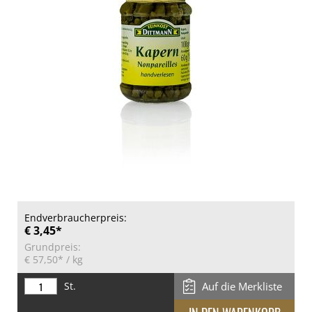
Endverbraucherpreis:
€ 3,45*
Grundpreis:
€ 57,50*
/ kg
St.
Auf die Merkliste