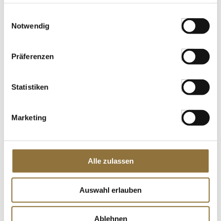
haben oder die sie im Rahmen Ihrer Nutzung der Dienste
gesammelt haben.
Einwilligungsauswahl
Notwendig
LEBENSMITTELKENNZEICHNUNGEN
€ 10,95
Präferenzen
St.
Statistiken
Wilde Kapern, in Meersalz, Anemos, 100
g
Marketing
Art.Nr.:46882
Alle zulassen
LEBENSMITTELKENNZEICHNUNGEN
€ 8,52
Auswahl erlauben
€ 85,20
/ kg
St.
Ablehnen