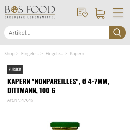
Shop
Eingele...
Eingele...
Kapern
ZURÜCK
KAPERN "NONPAREILLES", Ø 4-7MM,
DITTMANN, 100 G
Art.Nr.:47646