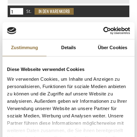
davon Zucker
0 g
St.
Eiweiß
Orangeat, kandierte Orange Würfel,
2.9 g
fein gehackt, 250 g
Salz
Art.Nr.:67266
6.78 g
Zustimmung
Details
Über Cookies
LEBENSMITTELKENNZEICHNUNGEN
Diese Webseite verwendet Cookies
€ 4,19
Wir verwenden Cookies, um Inhalte und Anzeigen zu
€ 16,76
/ kg
personalisieren, Funktionen für soziale Medien anbieten
zu können und die Zugriffe auf unsere Website zu
St.
analysieren. Außerdem geben wir Informationen zu Ihrer
Verwendung unserer Website an unsere Partner für
Vinaigre de Reims, Essig aus den
soziale Medien, Werbung und Analysen weiter. Unsere
Champagne-Ardennen, 7% Säure,
Partner führen diese Informationen möglicherweise mit
Soripa, 1 l
weiteren Daten zusammen, die Sie ihnen bereitgestellt
Art.Nr.:10644