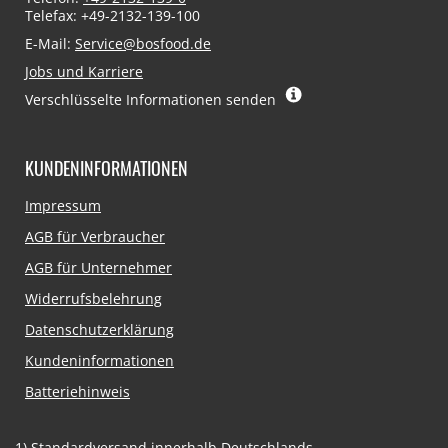
Telefax: +49-2132-139-100
E-Mail:
Service@bosfood.de
Jobs und Karriere
Verschlüsselte Informationen senden
KUNDENINFORMATIONEN
Navigation
Impressum
überspringen
AGB für Verbraucher
AGB für Unternehmer
Widerrufsbelehrung
Datenschutzerklärung
Kundeninformationen
Batteriehinweis
1)
Standardversand innerhalb Deutschlands