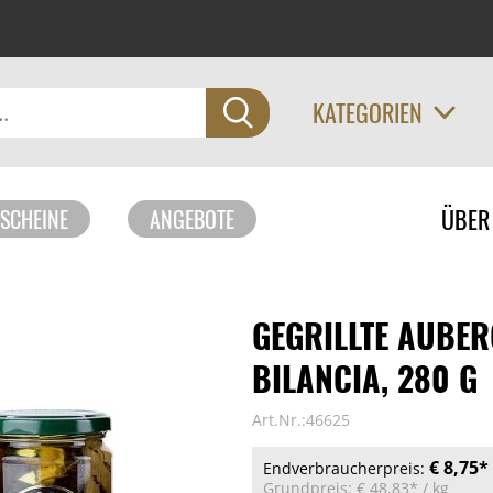
KATEGORIEN
Navigati
ÜBER
SCHEINE
ANGEBOTE
überspri
GEGRILLTE AUBERG
BILANCIA, 280 G
Art.Nr.:46625
€ 8,75*
Endverbraucherpreis:
Grundpreis:
€ 48,83*
/ kg