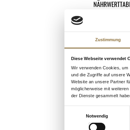
NÄHRWERTTAB
Nährwerte
ALLERGENE
Brennwert
Allergene
Fett
Zustimmung
SO2/Sulfite
KUNDEN
davon gesättigt
Kohlenhydrate
Diese Webseite verwendet 
davon Zucker
Wir verwenden Cookies, um I
Eiweiß
und die Zugriffe auf unsere 
Salz
Website an unsere Partner fü
möglicherweise mit weiteren
der Dienste gesammelt habe
Einwilligungsauswahl
Notwendig
LEBENSMITTELKENN