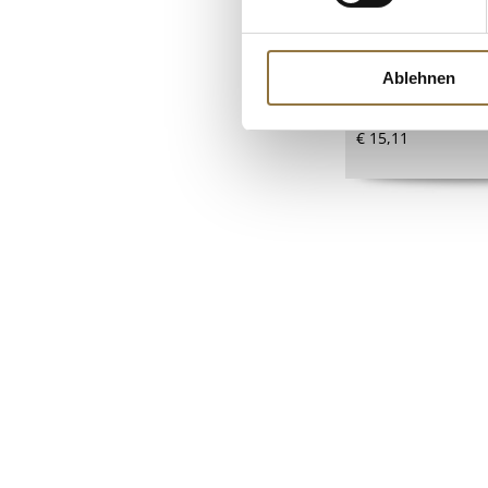
Wiberg Aceto Bal
Modena g.g.A., 6 
Ablehnen
Art.Nr.:17165
€ 15,11