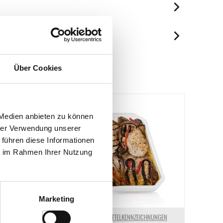
je 100g
462 kJ/110 kcal
Spuren / Enthalten
8.2 g
Über Cookies
Enthalten
0.93 g
4.6 g
3.8 g
 Medien anbieten zu können
3.3 g
hrer Verwendung unserer
1.8 g
 führen diese Informationen
ie im Rahmen Ihrer Nutzung
Marketing
ELKENNZEICHNUNGEN
LEBENSMITTELKENNZEICHNUNGEN