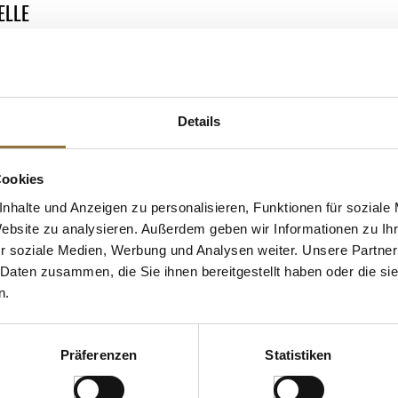
ELLE
Details
 KAUFTEN AUCH
e Fettsäuren
Cookies
nhalte und Anzeigen zu personalisieren, Funktionen für soziale
Website zu analysieren. Außerdem geben wir Informationen zu I
r soziale Medien, Werbung und Analysen weiter. Unsere Partner
 Daten zusammen, die Sie ihnen bereitgestellt haben oder die s
n.
Präferenzen
Statistiken
ZEICHNUNGEN
LEBENSMITTELKENNZEICHNUNGEN
LEBENSMITT