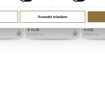
samico di
Piparras /Guindillas, milde
Oliven-Paste
% Säure, 1 l
Peperoni in Weinessig,
aus Chalkedik
Navarrico, 300 g, ATG 130g
ANEMOS, 180
Auswahl erlauben
Art.Nr.:61314
Art.Nr.:4688
€ 15,98
€ 4,82
€ 122,92
/ kg
€ 26,78
/ kg