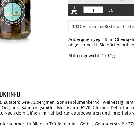
St.
9,90 € Versand bei Bestellwert unte
Auberginen gegrillt, in Öl eing
abgeschmeckt. Sie dürfen auf ke
Abtropfgewicht: 179.2g
UKTINFO
t. Zutaten: 64% Auberginen, Sonnenblumenkernöl, Weinessig, (enthäl
, Oregano, Säuerungsmittel: Milchsäure E270, Glucono-Delta-Lacton
0. Nach dem Öffnen im Kühlschrank aufbewahren und innerhalb von
Unternehmer: La Bilancia Trüffelhandels GmbH, Gmunderstraße 3