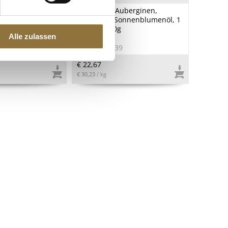
 - Tapenade, grün,
Eingelegte Auberginen,
i Oliven,
gegrillt, in Sonnenblumenöl, 1
 g
kg, ATG 750g
Alle zulassen
0
Art.Nr.:68939
€ 22,67
€ 30,23
/ kg