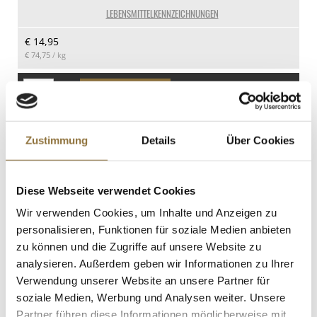
0 g
LEBENSMITTELKENNZEICHNUNGEN
Kohlenhydrate
€ 14,95
1.8 g
€ 74,75
/ kg
davon Zucker
1.1 g
St.
Eiweiß
Weinessig Riesling Auslese, 6% Säure,
1.3 g
250 ml
Zustimmung
Details
Über Cookies
Salz
Art.Nr.:22112
1 g
Diese Webseite verwendet Cookies
Wir verwenden Cookies, um Inhalte und Anzeigen zu
LEBENSMITTELKENNZEICHNUNGEN
personalisieren, Funktionen für soziale Medien anbieten
€ 25,95
zu können und die Zugriffe auf unsere Website zu
€ 103,80
/ Liter
analysieren. Außerdem geben wir Informationen zu Ihrer
Verwendung unserer Website an unsere Partner für
St.
soziale Medien, Werbung und Analysen weiter. Unsere
Partner führen diese Informationen möglicherweise mit