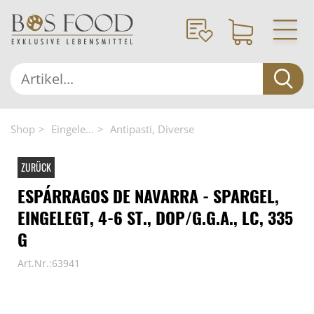
Shop
Eingele...
Antipasti, Diverse
ZURÜCK
ESPÁRRAGOS DE NAVARRA - SPARGEL,
EINGELEGT, 4-6 ST., DOP/G.G.A., LC, 335
G
Art.Nr.:63941