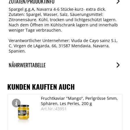
ZUTATEN/PRODUKTINFO
Spargel g.g.A, Navarra 4-6 Stücke-kurz- extra dick.
Zutaten: Spargel, Wasser, Salz, Säuerungsmittel:
Zitronensäure. Kühl, trocken und lichtgeschützt lagern.
Nach dem Öffnen im Kühlschrank lagern und innerhalb
weniger Tage verbrauchen.
Verantwortlicher Unternehmer: Viuda de Cayo sainz S.L.
C, Virgen de LAgarda, 66, 31587 Mendavia, Navarra,
Spanien.
NÄHRWERTTABELLE
Nährwerte
je 100g
KUNDEN KAUFTEN AUCH
Brennwert
Fruchtkaviar "Mango", Perlgrösse 5mm,
76 kJ/18 kcal
Sphären, Les Perles, 200 g
Fett
Art.Nr.:43951
0.3 g
davon gesättigte Fettsäuren