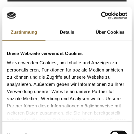
Salz
0.03 g
TossIt, Filter/Teebeutel mit Kordelzug
zum Selberbefüllen, 50 St
Art.Nr.:46702
Zustimmung
Details
Über Cookies
KENNZEICHNUNGEN U. SPEZIFIKATIONEN
Diese Webseite verwendet Cookies
€ 6,24
Wir verwenden Cookies, um Inhalte und Anzeigen zu
personalisieren, Funktionen für soziale Medien anbieten
zu können und die Zugriffe auf unsere Website zu
St.
analysieren. Außerdem geben wir Informationen zu Ihrer
Verwendung unserer Website an unsere Partner für
Peta Crispy (Knallbrause), Kupfer,
soziale Medien, Werbung und Analysen weiter. Unsere
Bitterschoko ummantelt, Wetproof, 900
Partner führen diese Informationen möglicherweise mit
g
Art.Nr.:38455
weiteren Daten zusammen, die Sie ihnen bereitgestellt
haben oder die sie im Rahmen Ihrer Nutzung der Dienste
gesammelt haben.
Einwilligungsauswahl