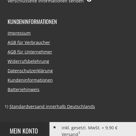
Verschlüsselte Informationen senden
KUNDENINFORMATIONEN
Navigation
Impressum
überspringen
AGB für Verbraucher
AGB für Unternehmer
Widerrufsbelehrung
Datenschutzerklärung
Kundeninformationen
Batteriehinweis
1)
Standardversand innerhalb Deutschlands
inkl. gesetzl. MwSt. + 9,90 €
MEIN KONTO
1
Versand