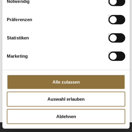
LEBENSMITTELKENNZEICHNUNGEN
Notwendig
Derzeit nicht auf Lager
Präferenzen
Süßkirschen (Schwarzkirschen), ohne
Statistiken
Kern, TK, 1 kg
Art.Nr.:21596
Marketing
LEBENSMITTELKENNZEICHNUNGEN
Alle zulassen
€ 17,90
Auswahl erlauben
St.
Ablehnen