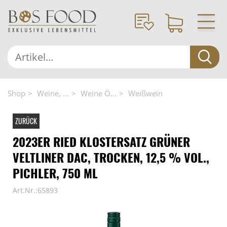
Shop
Weine, ...
Weine Ö...
Weißwein
ZURÜCK
2023ER RIED KLOSTERSATZ GRÜNER
VELTLINER DAC, TROCKEN, 12,5 % VOL.,
PICHLER, 750 ML
Art.Nr.:65893