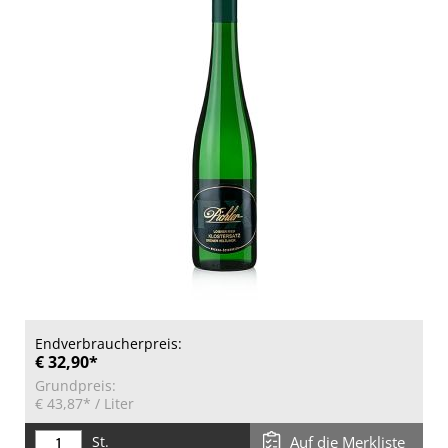
Endverbraucherpreis:
€ 32,90*
Grundpreis:
€ 43,87*
/ Liter
St.
Auf die Merkliste