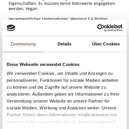
Eigenschaften: Es müssen keine Nährwerte angegeben
werden, Vegan.
Verantwortlicher Unternehmer: Weingut F.X.Pichler
GmbH., Oberloiben 57, 3601 Dürnstein, Österreich.
ALLERGENE
Zustimmung
Details
Über Cookies
Allergene
Spuren / Enthalten
KUNDEN KAUFTEN AUCH
SO2/Sulfite
Diese Webseite verwendet Cookies
2024er Grauburgunder vom Löss QW,
Enthalten
Wir verwenden Cookies, um Inhalte und Anzeigen zu
trocken, 12,5 % vol., Philipp Kuhn, BIO,
personalisieren, Funktionen für soziale Medien anbieten
750 ml
Art.Nr.:68560
zu können und die Zugriffe auf unsere Website zu
analysieren. Außerdem geben wir Informationen zu Ihrer
Verwendung unserer Website an unsere Partner für
LEBENSMITTELKENNZEICHNUNGEN
soziale Medien, Werbung und Analysen weiter. Unsere
Partner führen diese Informationen möglicherweise mit
€ 16,50
weiteren Daten zusammen, die Sie ihnen bereitgestellt
€ 22,00
/ Liter
haben oder die sie im Rahmen Ihrer Nutzung der Dienste