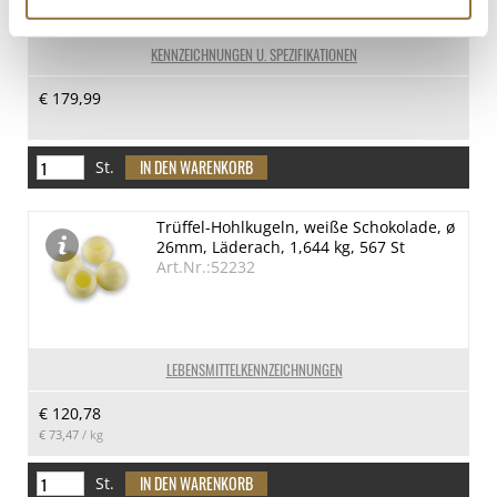
KENNZEICHNUNGEN U. SPEZIFIKATIONEN
€ 179,99
St.
Trüffel-Hohlkugeln, weiße Schokolade, ø
26mm, Läderach, 1,644 kg, 567 St
Art.Nr.:52232
LEBENSMITTELKENNZEICHNUNGEN
€ 120,78
€ 73,47
/ kg
St.