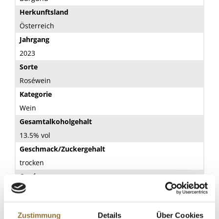
Herkunftsland
Österreich
Jahrgang
2023
Sorte
Roséwein
Kategorie
Wein
Gesamtalkoholgehalt
13.5% vol
Geschmack/Zuckergehalt
trocken
Cuvée
Nein
Verschluss
Zustimmung
Details
Über Cookies
Naturkorken