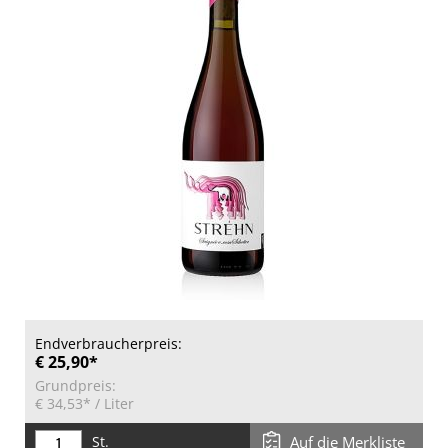
Endverbraucherpreis:
€ 25,90*
Grundpreis:
€ 34,53*
/ Liter
St.
Auf die Merkliste