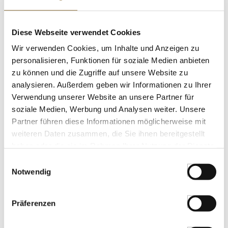
ZUTATEN/PRODUKTINFO
Diese Webseite verwendet Cookies
BIO-Rosewein. Trocken, Wein aus Österreich.
Wir verwenden Cookies, um Inhalte und Anzeigen zu
Österreichische Landwirtschaft. Eigenschaften: Es
müssen keine Nährwerte angegeben werden.
personalisieren, Funktionen für soziale Medien anbieten
zu können und die Zugriffe auf unsere Website zu
Verantwortlicher Unternehmer: Familie Strehn GmbH,
analysieren. Außerdem geben wir Informationen zu Ihrer
Weinbergweg 1, 7301 Deutschkreutz, Österreich.
Verwendung unserer Website an unsere Partner für
ALLERGENE
soziale Medien, Werbung und Analysen weiter. Unsere
Partner führen diese Informationen möglicherweise mit
Allergene
weiteren Daten zusammen, die Sie ihnen bereitgestellt
Spuren / Enthalten
KUNDEN KAUFTEN AUCH
haben oder die sie im Rahmen Ihrer Nutzung der Dienste
SO2/Sulfite
gesammelt haben.
Einwilligungsauswahl
2022er "Weißer Schotter", trocken, 13 %
Enthalten
Notwendig
vol., Strehn, BIO, 750 ml
Art.Nr.:63210
Präferenzen