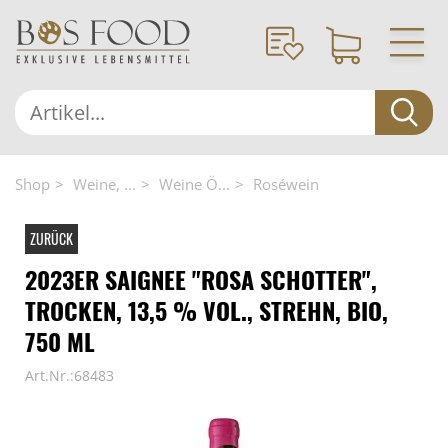
Shop
Weine, ...
Weine Ö...
Roséwein
ZURÜCK
2023ER SAIGNEE "ROSA SCHOTTER",
TROCKEN, 13,5 % VOL., STREHN, BIO,
750 ML
Art.Nr.:68483