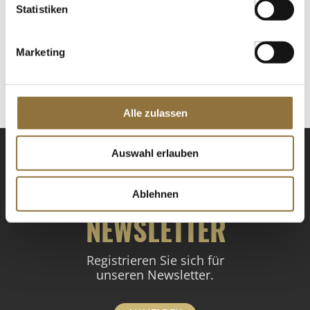
LEBENSMITTELKENNZEICHNUNGEN
Statistiken
€ 10,40
€ 13,87
/ Liter
Marketing
St.
Alle zulassen
Auswahl erlauben
Ablehnen
NEWSLETTER
Registrieren Sie sich für
unseren Newsletter.