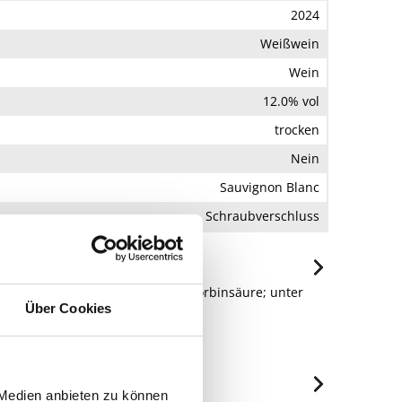
2024
Weißwein
Wein
12.0% vol
trocken
Nein
Sauvignon Blanc
Schraubverschluss
ioxidationsmittel: SULFITE, L-Ascorbinsäure; unter
ure.
Über Cookies
146 Deidesheim, Deutschland.
 Medien anbieten zu können