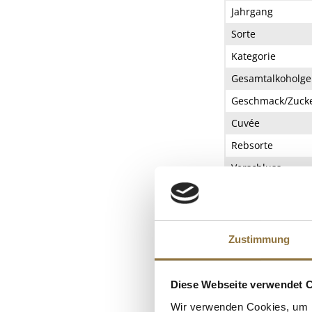
Jahrgang
Sorte
Kategorie
Gesamtalkoholge
Geschmack/Zucke
Cuvée
Rebsorte
Verschluss
ZUTATEN/PROD
Weißwein, trocken.
Schutzatmosphäre 
Zustimmung
Verantwortlicher 
Diese Webseite verwendet 
NÄHRWERTTAB
Wir verwenden Cookies, um I