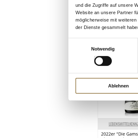
Nährwerte
und die Zugriffe auf unsere 
ALLERGENE
Website an unsere Partner fü
Brennwert
möglicherweise mit weiteren
Allergene
Fett
der Dienste gesammelt habe
SO2/Sulfite
KUNDEN
davon gesättigt
Einwilligungsauswahl
Kohlenhydrate
Notwendig
davon Zucker
Eiweiß
Salz
Ablehnen
LEBENSMITTELKENN
2022er "Die Gams