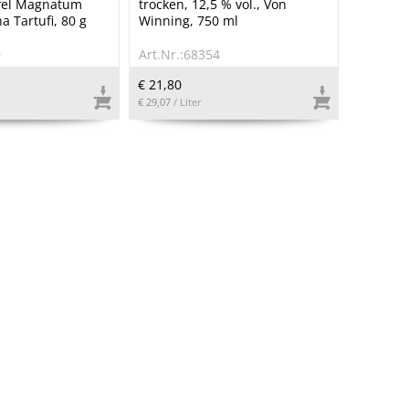
fel Magnatum
trocken, 12,5 % vol., Von
na Tartufi, 80 g
Winning, 750 ml
9
Art.Nr.:68354
€ 21,80
€ 29,07
/ Liter