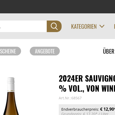
KATEGORIEN
Navigati
ÜBER
SCHEINE
ANGEBOTE
überspri
2024ER SAUVIGNO
% VOL., VON WIN
Art.Nr.:68567
€ 12,90
Endverbraucherpreis:
Grundpreis:
€ 17,20*
/ Liter