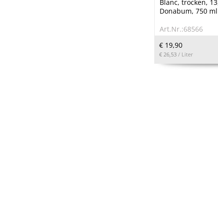
Blanc, trocken, 13,
Donabum, 750 ml
Art.Nr.:68566
€ 19,90
€ 26,53
/ Liter