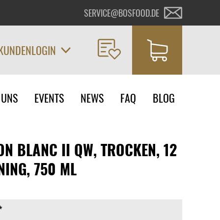
SERVICE@BOSFOOD.DE
KUNDENLOGIN
on
 UNS
EVENTS
NEWS
FAQ
BLOG
ngen
N BLANC II QW, TROCKEN, 12
NING, 750 ML
*