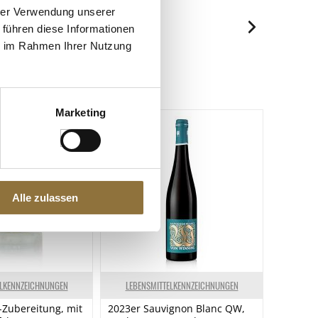
je 100ml
hrer Verwendung unserer
 führen diese Informationen
301 kJ/72 kcal
ie im Rahmen Ihrer Nutzung
Spuren / Enthalten
< 0.1 g
Enthalten
< 0.1 g
1.6 g
Marketing
0.7 g
< 0.1 g
< 0.1 g
Alle zulassen
ELKENNZEICHNUNGEN
LEBENSMITTELKENNZEICHNUNGEN
r-Zubereitung, mit
2023er Sauvignon Blanc QW,