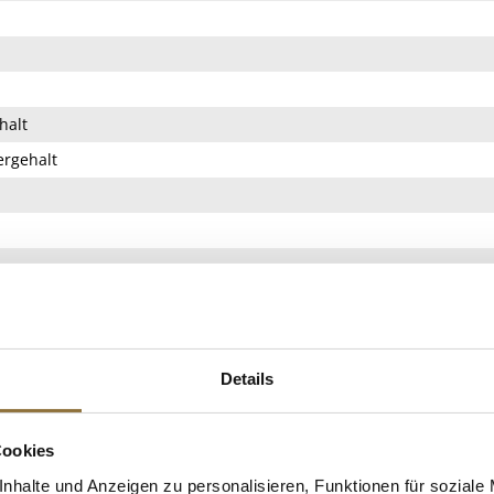
halt
rgehalt
UKTINFO
 Deutscher Qualitätswein. Pfalz. Zutaten: Trauben; Saccharose; Ant
abgefüllt, Säureregulator: Weinsäure; Stabilisatoren: Metaweinsä
Details
Unternehmer: Von Winning Weinmanufaktur GmbH, Weinstr. 10, 67
Cookies
ELLE
nhalte und Anzeigen zu personalisieren, Funktionen für soziale