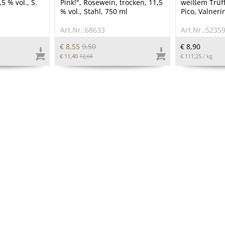
5 % vol., S.
Pink!", Rosewein, trocken, 11,5
weißem Trüf
% vol., Stahl, 750 ml
Pico, Valneri
Art.Nr.:68633
Art.Nr.:5235
€ 8,55
9,50
€ 8,90
€ 11,40
12,66
€ 111,25
/ kg