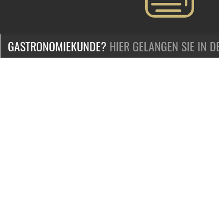
GASTRONOMIEKUNDE?
HIER GELANGEN SIE IN 
ZERTIFIZIERT & SICHER EINKAUFEN
KONTAKT
Mo.-Fr. 9-18 Uhr