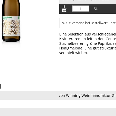
St.
9,90 € Versand bei Bestellwert unte
Eine Selektion aus verschieden
Kräuteraromen leiten den Genuss
Stachelbeeren, grüne Paprika, r
Honigmelone. Eine gut struktur
verspielt wirken.
N
von Winning Weinmanufaktur Gm