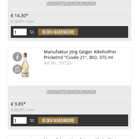
LEBENSMITTELKENNZEICHNUNGEN
€ 14,30*
€ 19,07*
/ Liter
St.
Manufaktur Jörg Geiger Alkoholfrei
Prickelnd "Cuvée 21", BIO, 375 ml
Art.Nr.:59720
LEBENSMITTELKENNZEICHNUNGEN
€ 9,85*
€ 26,27*
/ Liter
St.