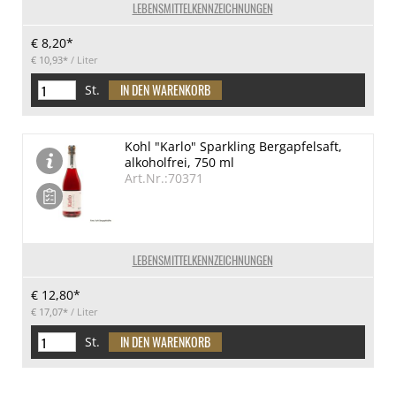
LEBENSMITTELKENNZEICHNUNGEN
€ 8,20*
€ 10,93*
/ Liter
St.
Kohl "Karlo" Sparkling Bergapfelsaft,
alkoholfrei, 750 ml
Art.Nr.:70371
LEBENSMITTELKENNZEICHNUNGEN
€ 12,80*
€ 17,07*
/ Liter
St.