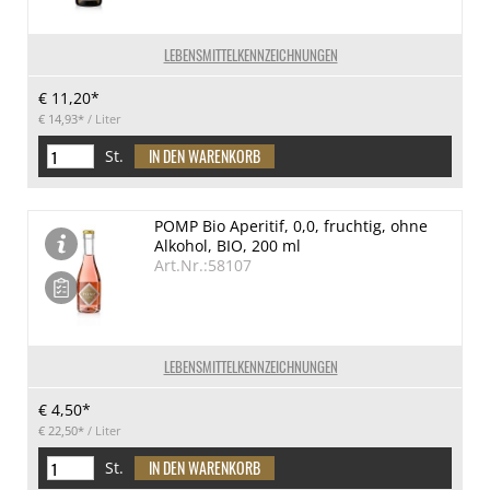
LEBENSMITTELKENNZEICHNUNGEN
€ 11,20*
€ 14,93*
/ Liter
St.
POMP Bio Aperitif, 0,0, fruchtig, ohne
Alkohol, BIO, 200 ml
Art.Nr.:58107
LEBENSMITTELKENNZEICHNUNGEN
€ 4,50*
€ 22,50*
/ Liter
St.