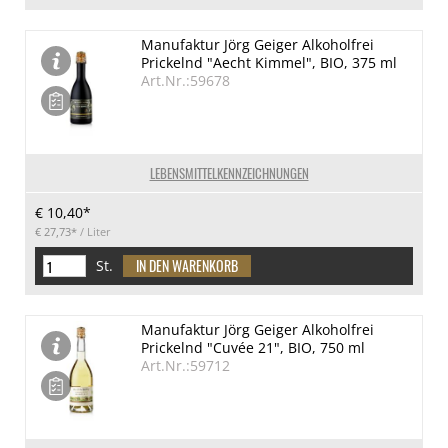
Manufaktur Jörg Geiger Alkoholfrei
Prickelnd "Aecht Kimmel", BIO, 375 ml
Art.Nr.:59678
LEBENSMITTELKENNZEICHNUNGEN
€ 10,40*
€ 27,73*
/ Liter
St.
Manufaktur Jörg Geiger Alkoholfrei
Prickelnd "Cuvée 21", BIO, 750 ml
Art.Nr.:59712