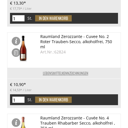
€ 13,30*
€ 17,73*
/ Liter
St.
Raumland Zerozzante - Cuvee No. 2
Roter Trauben-Secco, alkoholfrei, 750
ml
Art.Nr.:62824
LEBENSMITTELKENNZEICHNUNGEN
€ 10,90*
€ 14,53*
/ Liter
St.
Raumland Zerozzante - Cuvée No. 4
Trauben Rhabarber Secco, alkoholfrei ,