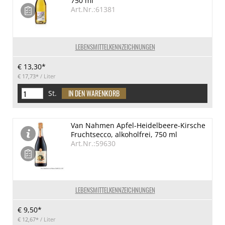
750 ml
Art.Nr.:61381
LEBENSMITTELKENNZEICHNUNGEN
€ 13,30*
€ 17,73*
/ Liter
St.
Van Nahmen Apfel-Heidelbeere-Kirsche
Fruchtsecco, alkoholfrei, 750 ml
Art.Nr.:59630
LEBENSMITTELKENNZEICHNUNGEN
€ 9,50*
€ 12,67*
/ Liter