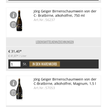
Jörg Geiger Birnenschaumwein von der
C- Bratbirne, alkoholfrei, 750 ml
Art.Nr.:56237
LEBENSMITTELKENNZEICHNUNGEN
€ 31,40*
€ 41,87*
/ Liter
St.
Jörg Geiger Birnenschaumwein von der
C-Bratbirne, alkoholfrei, Magnum, 1,5 l
Art.Nr.:57053