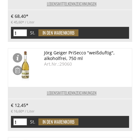
LEBENSMITTELKENNZEICHNUNGEN
€ 68,40*
€ 45,60*
/ Liter
St.
Jörg Geiger PriSecco "weißduftig",
alkoholfrei, 750 ml
Art.Nr.:29060
LEBENSMITTELKENNZEICHNUNGEN
€ 12,45*
€ 16,60*
/ Liter
St.