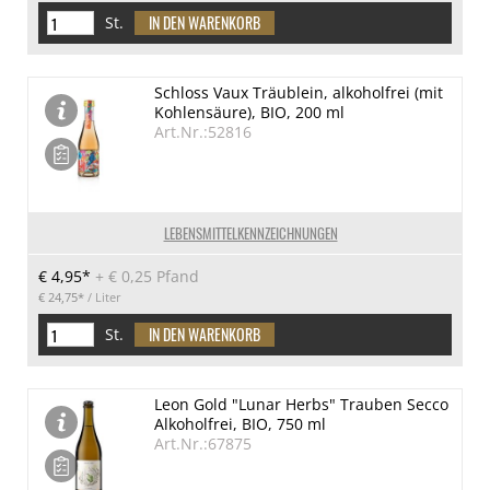
St.
Schloss Vaux Träublein, alkoholfrei (mit
Kohlensäure), BIO, 200 ml
Art.Nr.:52816
LEBENSMITTELKENNZEICHNUNGEN
€ 4,95*
+
€ 0,25 Pfand
€ 24,75*
/ Liter
St.
Leon Gold "Lunar Herbs" Trauben Secco
Alkoholfrei, BIO, 750 ml
Art.Nr.:67875