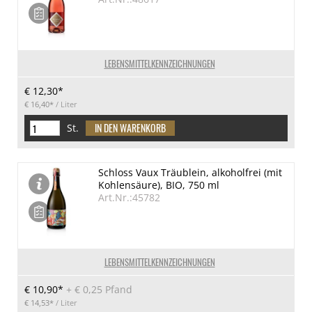
LEBENSMITTELKENNZEICHNUNGEN
€ 12,30*
€ 16,40*
/ Liter
St.
Schloss Vaux Träublein, alkoholfrei (mit
Kohlensäure), BIO, 750 ml
Art.Nr.:45782
LEBENSMITTELKENNZEICHNUNGEN
€ 10,90*
+
€ 0,25 Pfand
€ 14,53*
/ Liter