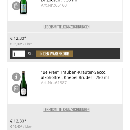
Art.Nr.:65160
LEBENSMITTELKENNZEICHNUNGEN
€ 12,30*
€ 16,40*
/ Liter
St.
"Be Free" Trauben-Kräuter-Secco,
alkoholfrei, Knebel Brüder , 750 ml
Art.Nr.:61387
LEBENSMITTELKENNZEICHNUNGEN
€ 12,30*
€ 16,40*
/ Liter