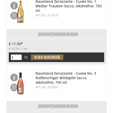
Raumland Zerozzante - Cuvée No. 1
Weißer Trauben Secco, alkoholfrei, 750
ml
Art.Nr.:61418
LEBENSMITTELKENNZEICHNUNGEN
€ 11,50*
€ 15,33*
/ Liter
St.
Raumland Zerozzante - Cuvee No. 3
Rotfleischiger Wildäpfel Secco,
alkoholfrei, 750 ml
Art.Nr.:62480
LEBENSMITTELKENNZEICHNUNGEN