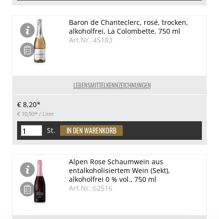
Baron de Chanteclerc, rosé, trocken,
alkoholfrei, La Colombette, 750 ml
Art.Nr.:45183
LEBENSMITTELKENNZEICHNUNGEN
€ 8,20*
€ 10,93*
/ Liter
St.
Alpen Rose Schaumwein aus
entalkoholisiertem Wein (Sekt),
alkoholfrei 0 % vol., 750 ml
Art.Nr.:62516