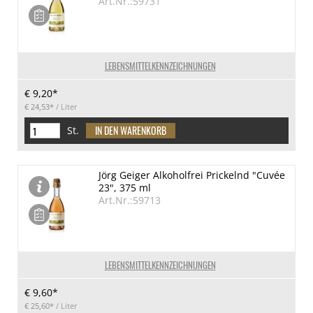
Art.Nr.:59731
LEBENSMITTELKENNZEICHNUNGEN
€ 9,20*
€ 24,53*
/ Liter
St.
Jörg Geiger Alkoholfrei Prickelnd "Cuvée
23", 375 ml
Art.Nr.:59713
LEBENSMITTELKENNZEICHNUNGEN
€ 9,60*
€ 25,60*
/ Liter