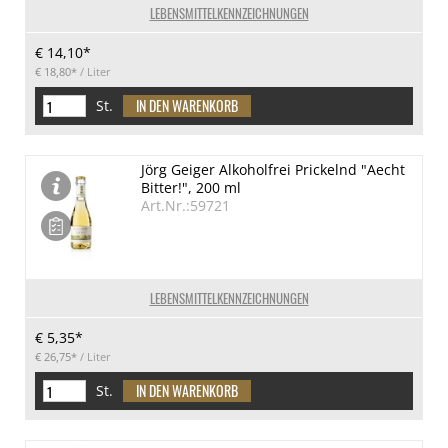
LEBENSMITTELKENNZEICHNUNGEN
€ 14,10*
€ 18,80*
/ Liter
St.
Jörg Geiger Alkoholfrei Prickelnd "Aecht
Bitter!", 200 ml
Art.Nr.:59721
LEBENSMITTELKENNZEICHNUNGEN
€ 5,35*
€ 26,75*
/ Liter
St.