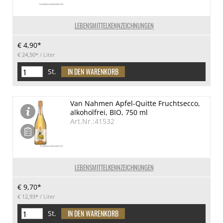
LEBENSMITTELKENNZEICHNUNGEN
€ 4,90*
€ 24,50*
/ Liter
St.
Van Nahmen Apfel-Quitte Fruchtsecco,
alkoholfrei, BIO, 750 ml
Art.Nr.:41532
LEBENSMITTELKENNZEICHNUNGEN
€ 9,70*
€ 12,93*
/ Liter
St.