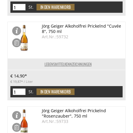
St.
Jörg Geiger Alkoholfrei Prickelnd "Cuvée
8", 750 ml
Art.Nr.:59732
LEBENSMITTELKENNZEICHNUNGEN
€ 14,90*
€ 19,87*
/ Liter
St.
Jörg Geiger Alkoholfrei Prickelnd
"Rosenzauber", 750 ml
Art.Nr.:59733