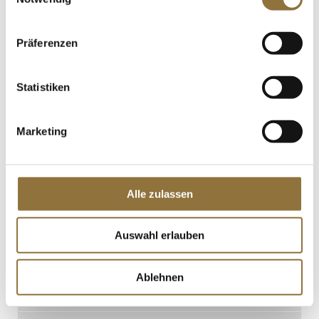
Jörg Geiger Alkoholfrei Prickelnd "Cuvée
23", 750 ml
Art.Nr.:65033
Präferenzen
Statistiken
LEBENSMITTELKENNZEICHNUNGEN
€ 13,95*
Marketing
€ 18,60*
/ Liter
St.
Alle zulassen
Bibo Runge Deserteur Riesling,
Schaumwein, alkoholfrei, VEGAN, 750
ml
Auswahl erlauben
Art.Nr.:65172
Ablehnen
LEBENSMITTELKENNZEICHNUNGEN