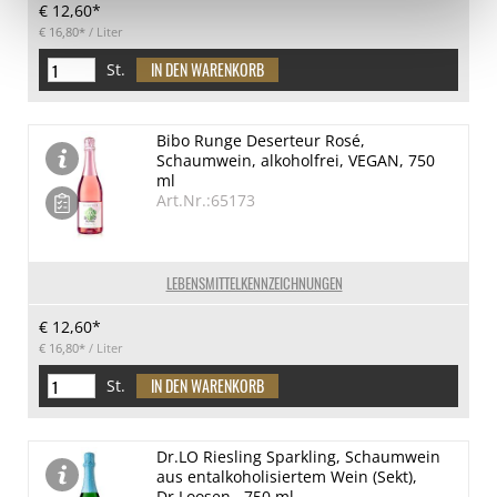
€ 12,60*
€ 16,80*
/ Liter
St.
Bibo Runge Deserteur Rosé,
Schaumwein, alkoholfrei, VEGAN, 750
ml
Art.Nr.:65173
LEBENSMITTELKENNZEICHNUNGEN
€ 12,60*
€ 16,80*
/ Liter
St.
Dr.LO Riesling Sparkling, Schaumwein
aus entalkoholisiertem Wein (Sekt),
Dr.Loosen , 750 ml