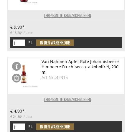
LEBENSMITTELKENNZEICHNUNGEN
€ 9,90*
€ 13,20*
/ Liter
St.
Van Nahmen Apfel-Rote Johannisbeere-
Himbeere Fruchtsecco, alkoholfrei, 200
ml
Art.Nr.:42315
LEBENSMITTELKENNZEICHNUNGEN
€ 4,90*
€ 24,50*
/ Liter
St.