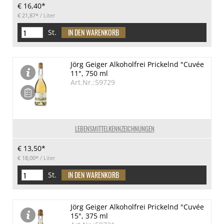
€ 16,40*
€ 21,87*
/ Liter
St.
Jörg Geiger Alkoholfrei Prickelnd "Cuvée
11", 750 ml
Art.Nr.:59729
LEBENSMITTELKENNZEICHNUNGEN
€ 13,50*
€ 18,00*
/ Liter
St.
Jörg Geiger Alkoholfrei Prickelnd "Cuvée
15", 375 ml