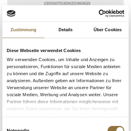
LEBENSMITTELKENNZEICHNUNGEN
€ 13,55*
€ 18,07*
/ Liter
Zustimmung
Details
Über Cookies
St.
Alpen Blanc Schaumwein aus
Diese Webseite verwendet Cookies
entalkoholisiertem Wein (Sekt),
alkoholfrei, 750 ml
Wir verwenden Cookies, um Inhalte und Anzeigen zu
Art.Nr.:62891
personalisieren, Funktionen für soziale Medien anbieten
zu können und die Zugriffe auf unsere Website zu
analysieren. Außerdem geben wir Informationen zu Ihrer
LEBENSMITTELKENNZEICHNUNGEN
Verwendung unserer Website an unsere Partner für
soziale Medien, Werbung und Analysen weiter. Unsere
€ 14,60*
Partner führen diese Informationen möglicherweise mit
€ 19,47*
/ Liter
weiteren Daten zusammen, die Sie ihnen bereitgestellt
St.
haben oder die sie im Rahmen Ihrer Nutzung der Dienste
gesammelt haben.
Einwilligungsauswahl
Notwendig