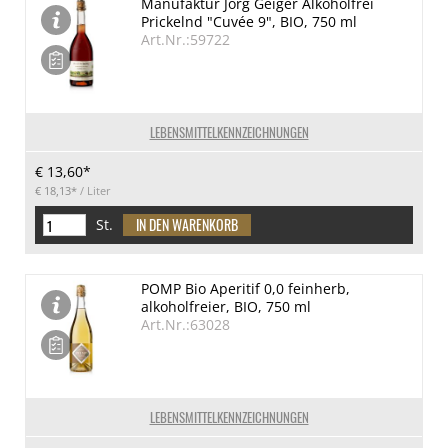
Manufaktur Jörg Geiger Alkoholfrei
Prickelnd "Cuvée 9", BIO, 750 ml
Art.Nr.:59722
LEBENSMITTELKENNZEICHNUNGEN
€ 13,60*
€ 18,13*
/ Liter
St.
POMP Bio Aperitif 0,0 feinherb,
alkoholfreier, BIO, 750 ml
Art.Nr.:63028
LEBENSMITTELKENNZEICHNUNGEN