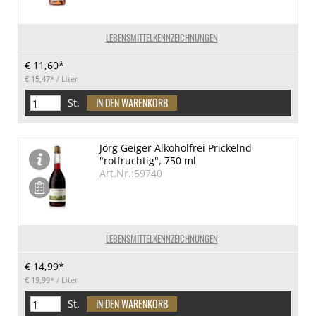
LEBENSMITTELKENNZEICHNUNGEN
€ 11,60*
€ 15,47*
/ Liter
St.
Jörg Geiger Alkoholfrei Prickelnd
"rotfruchtig", 750 ml
Art.Nr.:59740
LEBENSMITTELKENNZEICHNUNGEN
€ 14,99*
€ 19,99*
/ Liter
St.