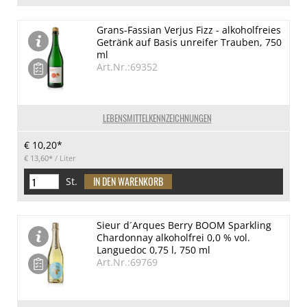
Grans-Fassian Verjus Fizz - alkoholfreies
Getränk auf Basis unreifer Trauben, 750
ml
Art.Nr.:69352
LEBENSMITTELKENNZEICHNUNGEN
€ 10,20*
€ 13,60*
/ Liter
St.
Sieur d´Arques Berry BOOM Sparkling
Chardonnay alkoholfrei 0,0 % vol.
Languedoc 0,75 l, 750 ml
Art.Nr.:69769