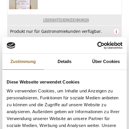
LEBENSMITTELKENNZEICHNUNGEN
Produkt nur für Gastronomiekunden verfügbar.
i
St.
Quinoa - Das Wunderkorn der Inkas,
Zustimmung
Details
Über Cookies
weiß, 1 kg
Art.Nr.:43421
Diese Webseite verwendet Cookies
Wir verwenden Cookies, um Inhalte und Anzeigen zu
LEBENSMITTELKENNZEICHNUNGEN
personalisieren, Funktionen für soziale Medien anbieten
zu können und die Zugriffe auf unsere Website zu
€ 9,50
analysieren. Außerdem geben wir Informationen zu Ihrer
Verwendung unserer Website an unsere Partner für
soziale Medien, Werbung und Analysen weiter. Unsere
St.