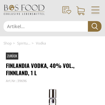
Shop
Spiritu...
Vodka
ZURÜCK
FINLANDIA VODKA, 40% VOL.,
FINNLAND, 1 L
Art.Nr.:39696