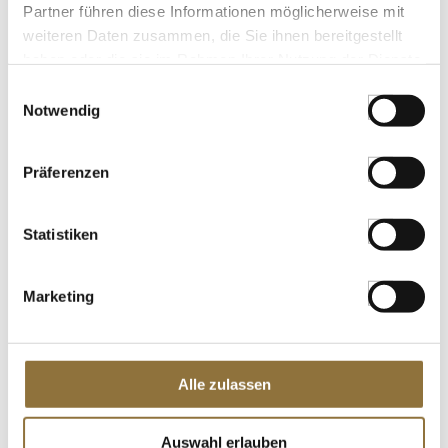
Partner führen diese Informationen möglicherweise mit
weiteren Daten zusammen, die Sie ihnen bereitgestellt
Mehrweg Bambusschale schwarz, flach
haben oder die sie im Rahmen Ihrer Nutzung der Dienste
& massiv, Quadrat 6x6cm,
spülmaschinenfest, 25 St
gesammelt haben.
Einwilligungsauswahl
Art.Nr.:53238
Notwendig
KENNZEICHNUNGEN U. SPEZIFIKATIONEN
Präferenzen
€ 17,15
Statistiken
St.
Marketing
Chili-Sauce für Geflügel, Gold Label,
Cock Brand, 650 ml
Art.Nr.:12742
Alle zulassen
Auswahl erlauben