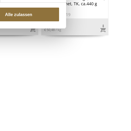
Otto Gourmet, TK, ca.440 g
9
Art.Nr.:56819
Alle zulassen
€ 22,21
€ 50,48
/ kg