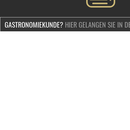
GASTRONOMIEKUNDE?
HIER GELANGEN SIE IN 
ZERTIFIZIERT & SICHER EINKAUFEN
KONTAKT
Mo.-Fr. 9-18 Uhr
Telefon:
+49-2132-139-0