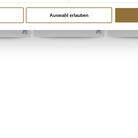
kg
Art.Nr.:10054
Art.Nr.:3785
Auswahl erlauben
€ 15,90
€ 3,47