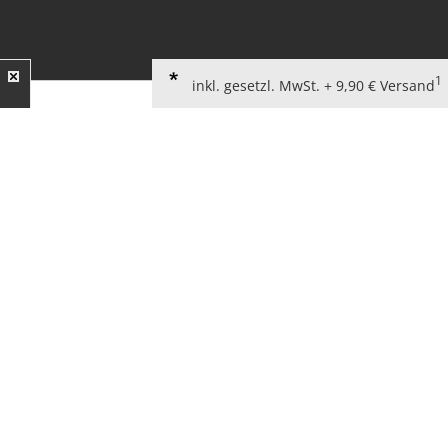
1
inkl. gesetzl. MwSt. + 9,90 € Versand
AGB für Verbraucher
Widerrufsbelehrung