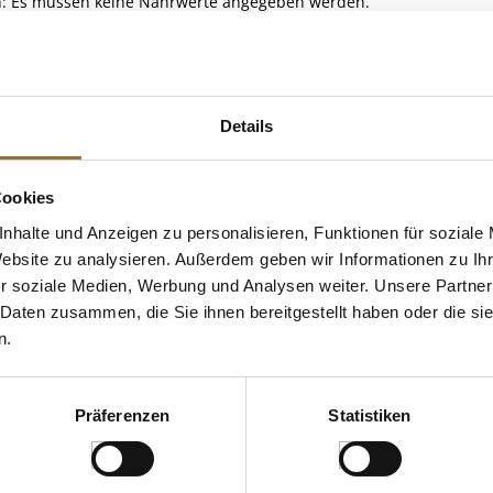
en: Es müssen keine Nährwerte angegeben werden.
Unternehmer: Brennerei Ziegler, Hauptstraße 26, 97896 Freudenber
 KAUFTEN AUCH
Details
Cookies
nhalte und Anzeigen zu personalisieren, Funktionen für soziale
Website zu analysieren. Außerdem geben wir Informationen zu I
r soziale Medien, Werbung und Analysen weiter. Unsere Partner
 Daten zusammen, die Sie ihnen bereitgestellt haben oder die s
n.
Präferenzen
Statistiken
ZEICHNUNGEN
LEBENSMITTELKENNZEICHNUNGEN
LEBENSMITT
, ca.70 St
Acquerello Carnaroli Risotto
Mehl Type 6
Reis, 1 Jahr gealtert, 1 kg
für Brot, Ban