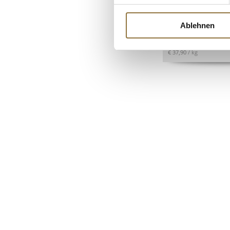
Art.Nr.:16677
Ablehnen
€ 18,95
€ 37,90
/ kg