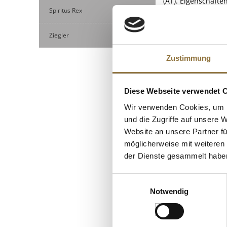
(AT). Eigenschaft
Spiritus Rex
Verantwortlicher 
Ziegler
KUNDEN
Zustimmung
Diese Webseite verwendet 
Wir verwenden Cookies, um I
und die Zugriffe auf unsere 
Website an unsere Partner fü
möglicherweise mit weiteren
der Dienste gesammelt habe
Einwilligungsauswahl
Notwendig
LEBENSMITTELKENN
Glückskekse, 500 g