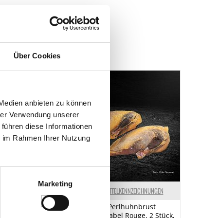
g, Deutschland.
Über Cookies
 Medien anbieten zu können
hrer Verwendung unserer
 führen diese Informationen
ie im Rahmen Ihrer Nutzung
Marketing
ELKENNZEICHNUNGEN
LEBENSMITTELKENNZEICHNUNGEN
5, Weizenmehl,
Marie Hot Perlhuhnbrust
ette, Frankreich, 1
Supreme Label Rouge, 2 Stück,