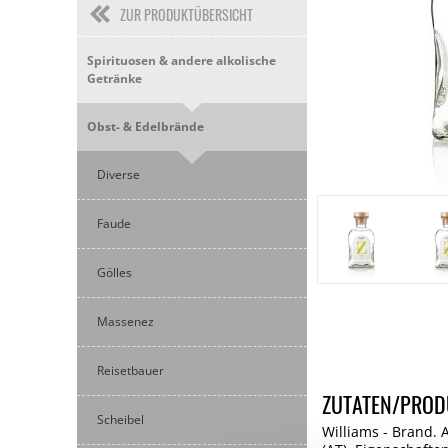
ZUR PRODUKTÜBERSICHT
Spirituosen & andere alkolische
Getränke
Obst- & Edelbrände
Diverse
Faude
Gölles
Massenez
Reisetbauer
ZUTATEN/PROD
Scheibel
Williams - Brand. 