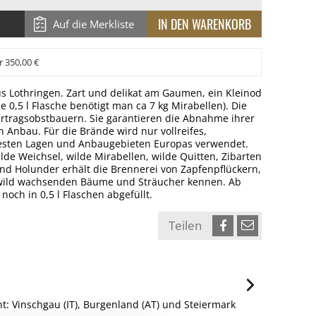
Auf die Merkliste
r 350,00 €
aus Lothringen. Zart und delikat am Gaumen, ein Kleinod
 0,5 l Flasche benötigt man ca 7 kg Mirabellen). Die
Vertragsobstbauern. Sie garantieren die Abnahme ihrer
 Anbau. Für die Brände wird nur vollreifes,
esten Lagen und Anbaugebieten Europas verwendet.
lde Weichsel, wilde Mirabellen, wilde Quitten, Zibarten
und Holunder erhält die Brennerei von Zapfenpflückern,
 wild wachsenden Bäume und Sträucher kennen. Ab
och in 0,5 l Flaschen abgefüllt.
Teilen
ht: Vinschgau (IT), Burgenland (AT) und Steiermark