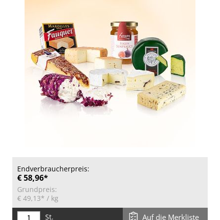
Endverbraucherpreis:
€ 58,96*
Grundpreis:
€ 49,13*
/ kg
St.
Auf die Merkliste