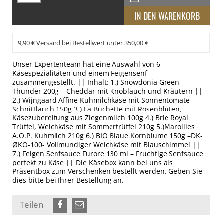
9,90 € Versand bei Bestellwert unter 350,00 €
Unser Expertenteam hat eine Auswahl von 6
Käsespezialitäten und einem Feigensenf
zusammengestellt. || Inhalt: 1.) Snowdonia Green
Thunder 200g – Cheddar mit Knoblauch und Kräutern ||
2.) Wijngaard Affine Kuhmilchkäse mit Sonnentomate-
Schnittlauch 150g 3.) La Buchette mit Rosenblüten,
Käsezubereitung aus Ziegenmilch 100g 4.) Brie Royal
Trüffel, Weichkäse mit Sommertrüffel 210g 5.)Maroilles
A.O.P. Kuhmilch 210g 6.) BIO Blaue Kornblume 150g –DK-
ØKO-100- Vollmundiger Weichkäse mit Blauschimmel ||
7.) Feigen Senfsauce Furore 130 ml – Fruchtige Senfsauce
perfekt zu Käse || Die Käsebox kann bei uns als
Präsentbox zum Verschenken bestellt werden. Geben Sie
dies bitte bei Ihrer Bestellung an.
Teilen