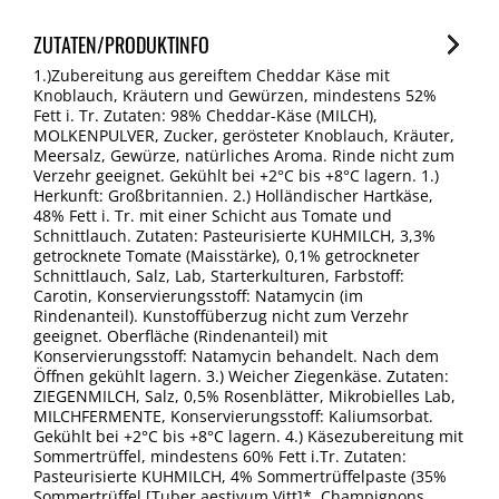
ZUTATEN/PRODUKTINFO
1.)Zubereitung aus gereiftem Cheddar Käse mit
Knoblauch, Kräutern und Gewürzen, mindestens 52%
Fett i. Tr. Zutaten: 98% Cheddar-Käse (MILCH),
MOLKENPULVER, Zucker, gerösteter Knoblauch, Kräuter,
Meersalz, Gewürze, natürliches Aroma. Rinde nicht zum
Verzehr geeignet. Gekühlt bei +2°C bis +8°C lagern. 1.)
Herkunft: Großbritannien. 2.) Holländischer Hartkäse,
48% Fett i. Tr. mit einer Schicht aus Tomate und
Schnittlauch. Zutaten: Pasteurisierte KUHMILCH, 3,3%
getrocknete Tomate (Maisstärke), 0,1% getrockneter
Schnittlauch, Salz, Lab, Starterkulturen, Farbstoff:
Carotin, Konservierungsstoff: Natamycin (im
Rindenanteil). Kunstoffüberzug nicht zum Verzehr
geeignet. Oberfläche (Rindenanteil) mit
Konservierungsstoff: Natamycin behandelt. Nach dem
Öffnen gekühlt lagern. 3.) Weicher Ziegenkäse. Zutaten:
ZIEGENMILCH, Salz, 0,5% Rosenblätter, Mikrobielles Lab,
MILCHFERMENTE, Konservierungsstoff: Kaliumsorbat.
Gekühlt bei +2°C bis +8°C lagern. 4.) Käsezubereitung mit
Sommertrüffel, mindestens 60% Fett i.Tr. Zutaten:
Pasteurisierte KUHMILCH, 4% Sommertrüffelpaste (35%
Sommertrüffel [Tuber aestivum Vitt]*, Champignons