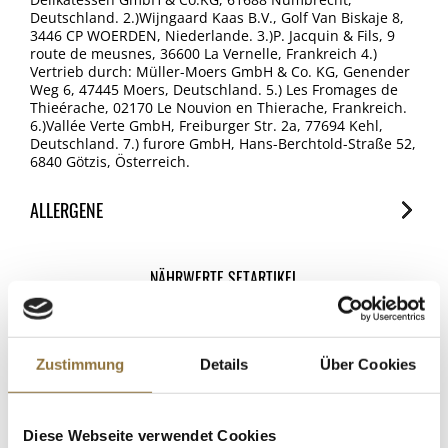
Deutschland. 2.)Wijngaard Kaas B.V., Golf Van Biskaje 8,
3446 CP WOERDEN, Niederlande. 3.)P. Jacquin & Fils, 9
route de meusnes, 36600 La Vernelle, Frankreich 4.)
Vertrieb durch: Müller-Moers GmbH & Co. KG, Genender
Weg 6, 47445 Moers, Deutschland. 5.) Les Fromages de
Thieérache, 02170 Le Nouvion en Thierache, Frankreich.
6.)Vallée Verte GmbH, Freiburger Str. 2a, 77694 Kehl,
Deutschland. 7.) furore GmbH, Hans-Berchtold-Straße 52,
6840 Götzis, Österreich.
ALLERGENE
Allergene
Spuren / Enthalten
NÄHRWERTE SETARTIKEL
Milch
Snowdonia-Green Thunder
Enthalten
2.) Wijngaard Affome Kuhmilchkäse mit Sonnentomate-
Senf
Zustimmung
Details
Über Cookies
Schnittlauch
Enthalten
3.) La Buchette
Diese Webseite verwendet Cookies