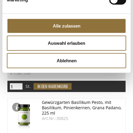
St.
Creme Eis - Vanille, TK , 2,5 l
Art.Nr.:62167
Alle zulassen
Auswahl erlauben
LEBENSMITTELKENNZEICHNUNGEN
Ablehnen
€ 43,99
€ 17,60
/ Liter
St.
Gewürzgarten Basilikum Pesto, mit
Basilikum, Pinienkernen, Grana Padano,
225 ml
Art.Nr.:30825