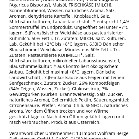
[Agaricus Bisporus], Maisöl, FRISCHKÄSE [MILCH],
Sonnenblumenöl, Wasser, natürliches Aroma, Salz,
Aromen, dehydrierte Kartoffel, Knoblauch], Salz,
Milchsäurekulturen, Labaustauschstoff; * entspricht 1,4%
Sommertrüffel im Endprodukt. Ungeöffnet bei unter +7°C
lagern. 5.)Französischer Weichkäse aus pasteurisierter
Kuhmilch, 50% Fett i. Tr. Zutaten: MILCH, Salz, Kulturen,
Lab. Gekühlt bei +2°C bis +8°C lagern. 6.)BIO Dänischer
Blauschimmel-Weichkäse. Mindestens 60% Fett i. Tr..
Zutaten: Pasteurisierte KUHMILCH*, Salz,
Milchsäurekulturen, mikrobieller Labausstauschstoff,
Blauschimmelkultur; * aus kontrolliert ökologischem
Anbau. Gekühlt bei maximal +8°C lagern. Dänische
Landwirtschaft,. 7.)Feinkostsauce aus Feigen mit feinem
Senfgeschmack. Zutaten: Zucker, 26% Kompottfeigen
(64% Feigen, Wasser, Zucker), Glukosesirup, 7%
Gewürzgurken (Gurken, Branntweinessig, Salz, Zucker,
natürliches Aroma), Geliermittel: Pektin, Säuerungsmittel:
Citronensäure, Pfeffer, Aroma, Chili, SENFÖL, natürliches
Aroma. Vor dem Öffnen trocken und vor Wärme
geschützt lagern. Nach dem Öffnen gekühlt lagern und
rasch verbrauchen. Produkt aus Österreich.
Verantwortlicher Unternehmer: 1.) Import Wolfram Berge
Delikatessen GmbH & Co.KG, 61688 Numbrecht,