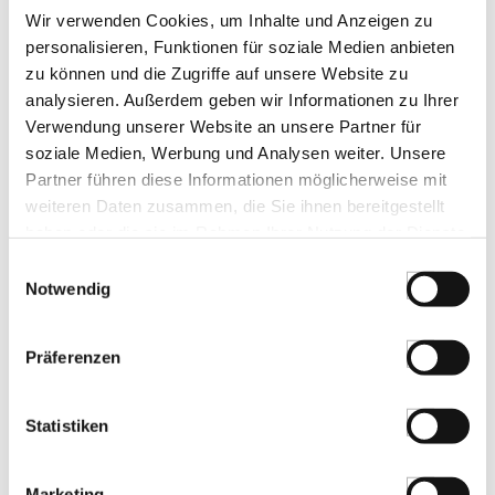
4.) Weichkäse mit Sommertrüffel
Wir verwenden Cookies, um Inhalte und Anzeigen zu
personalisieren, Funktionen für soziale Medien anbieten
Maroilles A.O.P
zu können und die Zugriffe auf unsere Website zu
Blaue Kornblume
analysieren. Außerdem geben wir Informationen zu Ihrer
Verwendung unserer Website an unsere Partner für
Feigen Senfsauce
soziale Medien, Werbung und Analysen weiter. Unsere
Partner führen diese Informationen möglicherweise mit
KUNDEN KAUFTEN AUCH
weiteren Daten zusammen, die Sie ihnen bereitgestellt
haben oder die sie im Rahmen Ihrer Nutzung der Dienste
Crème Fraîche d´ Isigny, AOP, 35% Fett,
gesammelt haben.
Tribehou de Normandie, 197 g
Einwilligungsauswahl
Art.Nr.:62568
Notwendig
Präferenzen
LEBENSMITTELKENNZEICHNUNGEN
Statistiken
€ 5,45
€ 27,66
/ kg
Marketing