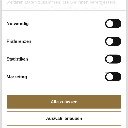
100% Yuzu, Japan, 45 g
weiteren Daten zusammen, die Sie ihnen bereitgestellt
Art.Nr.:43174
haben oder die sie im Rahmen Ihrer Nutzung der Dienste
gesammelt haben.
Einwilligungsauswahl
Notwendig
LEBENSMITTELKENNZEICHNUNGEN
Präferenzen
€ 30,00
€ 666,67
/ kg
Statistiken
St.
Marketing
Gewürzgarten Himbeer Fruchtpulver,
120 g
Art.Nr.:38409
Alle zulassen
LEBENSMITTELKENNZEICHNUNGEN
Auswahl erlauben
€ 15,99