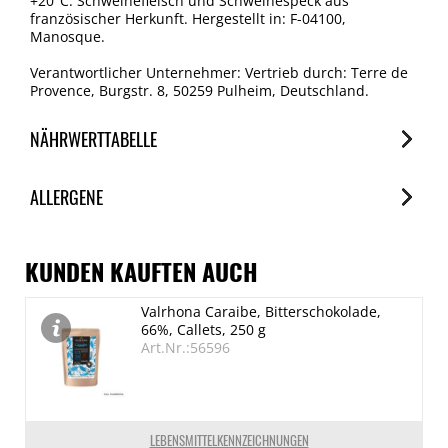
+20°C. Schweinefleisch und Schweinespeck aus
französischer Herkunft. Hergestellt in: F-04100,
Manosque.
Verantwortlicher Unternehmer: Vertrieb durch: Terre de
Provence, Burgstr. 8, 50259 Pulheim, Deutschland.
NÄHRWERTTABELLE
Nährwerte
ALLERGENE
je 100g
Brennwert
Allergene
1729 kJ/417 kcal
Spuren / Enthalten
KUNDEN KAUFTEN AUCH
Fett
Schalenfrüchte (Walnuss)
Valrhona Caraibe, Bitterschokolade,
33.5 g
Enthalten
66%, Callets, 250 g
davon gesättigte Fettsäuren
Milch
Art.Nr.:56596
Enthalten
13.8 g
Kohlenhydrate
0.9 g
LEBENSMITTELKENNZEICHNUNGEN