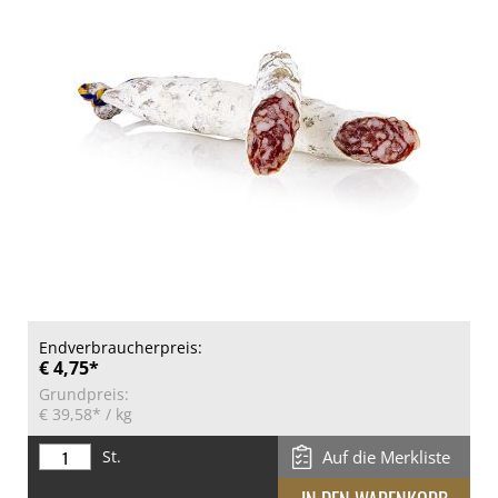
Endverbraucherpreis:
€ 4,75*
Grundpreis:
€ 39,58*
/ kg
St.
Auf die Merkliste