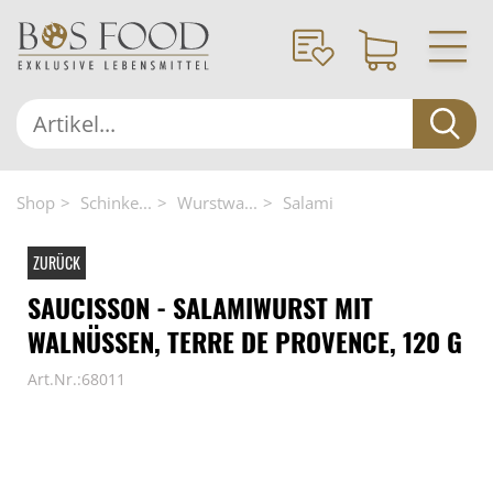
Shop
Schinke...
Wurstwa...
Salami
ZURÜCK
SAUCISSON - SALAMIWURST MIT
WALNÜSSEN, TERRE DE PROVENCE, 120 G
Art.Nr.:68011