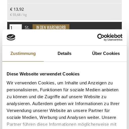
davon Zucker
€ 13,92
0.1 g
€ 55,68
/ kg
Eiweiß
27.9 g
St.
Salz
5.2 g
Bretonische Leberpâté, Mangalitza
Wollschwein, 150 g
Art.Nr.:35028
Zustimmung
Details
Über Cookies
Diese Webseite verwendet Cookies
LEBENSMITTELKENNZEICHNUNGEN
Wir verwenden Cookies, um Inhalte und Anzeigen zu
personalisieren, Funktionen für soziale Medien anbieten
€ 8,67
zu können und die Zugriffe auf unsere Website zu
€ 57,80
/ kg
analysieren. Außerdem geben wir Informationen zu Ihrer
St.
Verwendung unserer Website an unsere Partner für
soziale Medien, Werbung und Analysen weiter. Unsere
Partner führen diese Informationen möglicherweise mit
Gewürzgarten Yuzu Schalen-Pulver,