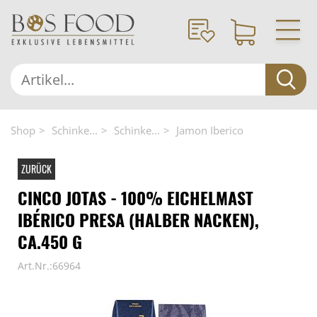
Shop
Schinke...
Schinke...
Jamon Iberico
ZURÜCK
CINCO JOTAS - 100% EICHELMAST
IBÉRICO PRESA (HALBER NACKEN),
CA.450 G
Art.Nr.:66964