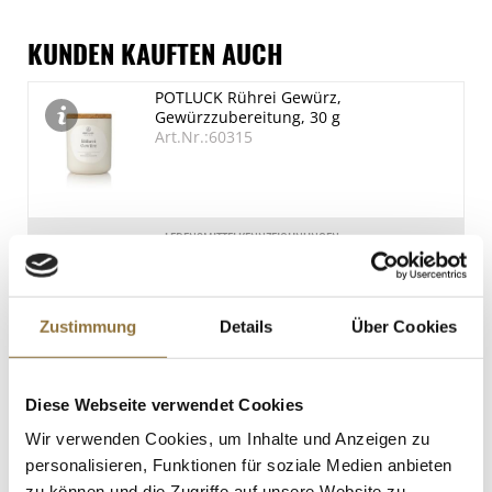
Nährwerte
je 100g
KUNDEN KAUFTEN AUCH
Brennwert
POTLUCK Rührei Gewürz,
1461 kJ/351 kcal
Gewürzzubereitung, 30 g
Fett
Art.Nr.:60315
23 g
davon gesättigte Fettsäuren
8 g
LEBENSMITTELKENNZEICHNUNGEN
Kohlenhydrate
€ 8,00
1.9 g
€ 266,67
/ kg
davon Zucker
Zustimmung
Details
Über Cookies
1.7 g
St.
Eiweiß
Diese Webseite verwendet Cookies
Reibe Microplane Black Sheep, Trüffel
34 g
Profi 2in1, 1 St
Wir verwenden Cookies, um Inhalte und Anzeigen zu
Salz
Art.Nr.:67347
personalisieren, Funktionen für soziale Medien anbieten
3.7 g
zu können und die Zugriffe auf unsere Website zu