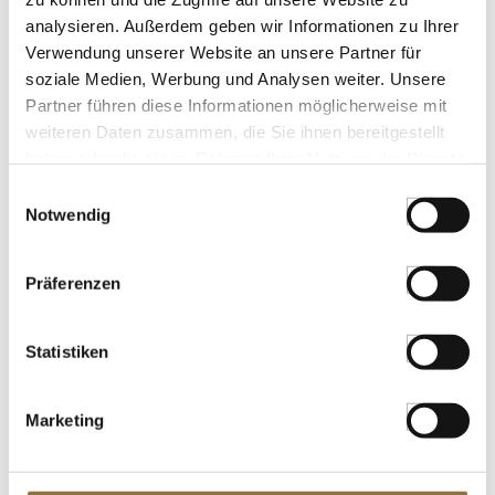
analysieren. Außerdem geben wir Informationen zu Ihrer
Verwendung unserer Website an unsere Partner für
KENNZEICHNUNGEN U. SPEZIFIKATIONEN
soziale Medien, Werbung und Analysen weiter. Unsere
€ 64,95
Partner führen diese Informationen möglicherweise mit
weiteren Daten zusammen, die Sie ihnen bereitgestellt
haben oder die sie im Rahmen Ihrer Nutzung der Dienste
St.
gesammelt haben.
Einwilligungsauswahl
Notwendig
Tasmanischer Pfeffer, ganz, Altes
Gewürzamt, 25 g
Art.Nr.:50643
Präferenzen
Statistiken
LEBENSMITTELKENNZEICHNUNGEN
€ 16,99
Marketing
€ 679,60
/ kg
St.