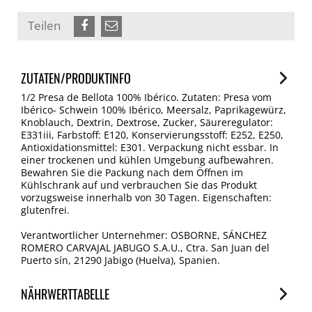
Teilen
ZUTATEN/PRODUKTINFO
1/2 Presa de Bellota 100% Ibérico. Zutaten: Presa vom
Ibérico- Schwein 100% Ibérico, Meersalz, Paprikagewürz,
Knoblauch, Dextrin, Dextrose, Zucker, Säureregulator:
E331iii, Farbstoff: E120, Konservierungsstoff: E252, E250,
Antioxidationsmittel: E301. Verpackung nicht essbar. In
einer trockenen und kühlen Umgebung aufbewahren.
Bewahren Sie die Packung nach dem Öffnen im
Kühlschrank auf und verbrauchen Sie das Produkt
vorzugsweise innerhalb von 30 Tagen. Eigenschaften:
glutenfrei.
Verantwortlicher Unternehmer: OSBORNE, SÁNCHEZ
ROMERO CARVAJAL JABUGO S.A.U., Ctra. San Juan del
Puerto sín, 21290 Jabigo (Huelva), Spanien.
NÄHRWERTTABELLE