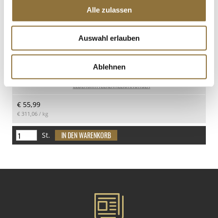
Alle zulassen
Gänsestopfleber "Entier", aus Stücken,
Trapezschale, Feyel, 180 g
Auswahl erlauben
Art.Nr.:64743
Ablehnen
LEBENSMITTELKENNZEICHNUNGEN
€ 55,99
€ 311,06
/ kg
St.