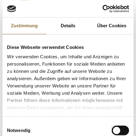
6.1 g
LEBENSMITTELKENNZEICHNUNGEN
Zustimmung
Details
Über Cookies
€ 5,60
€ 80,00
/ kg
Diese Webseite verwendet Cookies
St.
Wir verwenden Cookies, um Inhalte und Anzeigen zu
personalisieren, Funktionen für soziale Medien anbieten
Pro Crema 100 kalt, Stabilisator für
zu können und die Zugriffe auf unsere Website zu
Eiscreme, 3 kg
analysieren. Außerdem geben wir Informationen zu Ihrer
Art.Nr.:22274
Verwendung unserer Website an unsere Partner für
soziale Medien, Werbung und Analysen weiter. Unsere
Partner führen diese Informationen möglicherweise mit
weiteren Daten zusammen, die Sie ihnen bereitgestellt
LEBENSMITTELKENNZEICHNUNGEN
haben oder die sie im Rahmen Ihrer Nutzung der Dienste
€ 117,43
gesammelt haben.
Einwilligungsauswahl
€ 39,14
/ kg
Notwendig