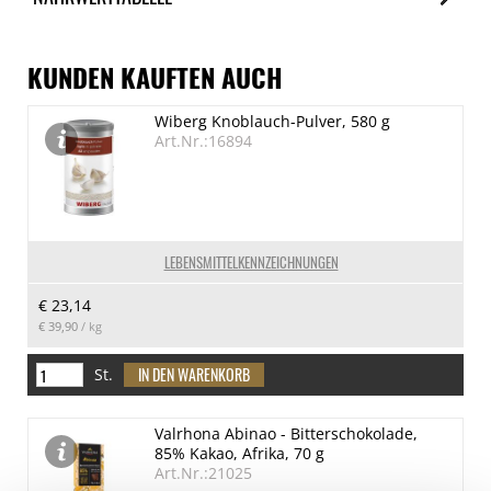
Nährwerte
je 100g
KUNDEN KAUFTEN AUCH
Brennwert
Wiberg Knoblauch-Pulver, 580 g
1647 kJ/396 kcal
Art.Nr.:16894
Fett
9.8 g
davon gesättigte Fettsäuren
4.5 g
LEBENSMITTELKENNZEICHNUNGEN
Kohlenhydrate
€ 23,14
0.3 g
€ 39,90
/ kg
davon Zucker
0.1 g
St.
Eiweiß
Valrhona Abinao - Bitterschokolade,
74 g
85% Kakao, Afrika, 70 g
Salz
Art.Nr.:21025