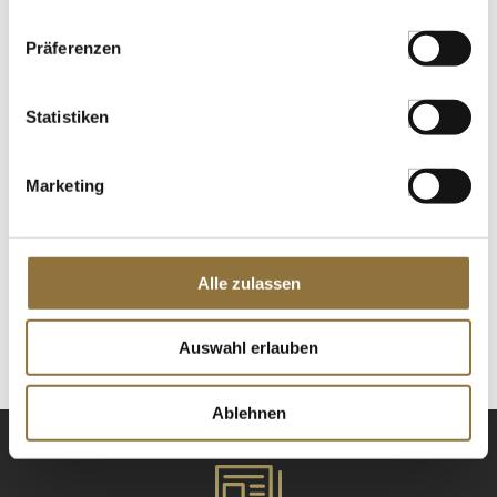
St.
Präferenzen
Wok Pfanne - 1.Qualität, runder Boden
mit Stiel, ohne Ohr, ø 30cm, 1 St
Art.Nr.:20787
Statistiken
Marketing
KENNZEICHNUNGEN U. SPEZIFIKATIONEN
€ 37,95
Alle zulassen
St.
Auswahl erlauben
Ablehnen