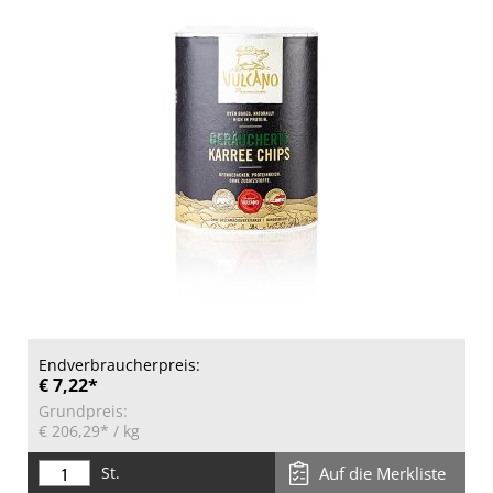
Endverbraucherpreis:
€ 7,22*
Grundpreis:
€ 206,29*
/ kg
St.
Auf die Merkliste