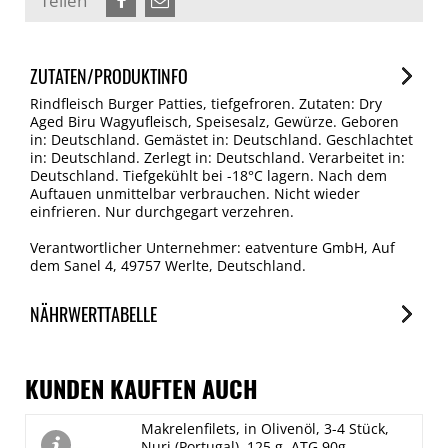
Teilen
ZUTATEN/PRODUKTINFO
Rindfleisch Burger Patties, tiefgefroren. Zutaten: Dry
Aged Biru Wagyufleisch, Speisesalz, Gewürze. Geboren
in: Deutschland. Gemästet in: Deutschland. Geschlachtet
in: Deutschland. Zerlegt in: Deutschland. Verarbeitet in:
Deutschland. Tiefgekühlt bei -18°C lagern. Nach dem
Auftauen unmittelbar verbrauchen. Nicht wieder
einfrieren. Nur durchgegart verzehren.
Verantwortlicher Unternehmer: eatventure GmbH, Auf
dem Sanel 4, 49757 Werlte, Deutschland.
NÄHRWERTTABELLE
Nährwerte
je 100g
KUNDEN KAUFTEN AUCH
Brennwert
Makrelenfilets, in Olivenöl, 3-4 Stück,
1209 kJ/292 kcal
Nuri (Portugal), 125 g, ATG 90g