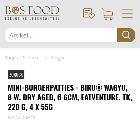
Shop
Schinke...
Burger
ZURÜCK
MINI-BURGERPATTIES - BIRU® WAGYU,
8 W. DRY AGED, Ø 6CM, EATVENTURE, TK,
220 G, 4 X 55G
Art.Nr.:54719