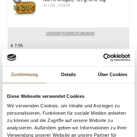
Fett
Art.Nr.:55838
26 g
davon gesättigte Fettsäuren
12.5 g
LEBENSMITTELKENNZEICHNUNGEN
Kohlenhydrate
€ 7,95
0 g
€ 88,33
/ kg
davon Zucker
0 g
St.
Eiweiß
Zustimmung
Details
Über Cookies
Aceto Balsamico di Modena g.g.A., FM
15 g
02, 250 ml
Salz
Art.Nr.:10028
Diese Webseite verwendet Cookies
1.1 g
Wir verwenden Cookies, um Inhalte und Anzeigen zu
personalisieren, Funktionen für soziale Medien anbieten
LEBENSMITTELKENNZEICHNUNGEN
zu können und die Zugriffe auf unsere Website zu
analysieren. Außerdem geben wir Informationen zu Ihrer
€ 24,80
Verwendung unserer Website an unsere Partner für