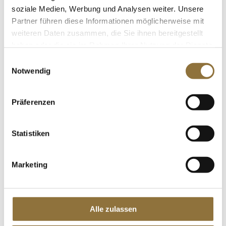
€ 99,20
/ Liter
soziale Medien, Werbung und Analysen weiter. Unsere
Partner führen diese Informationen möglicherweise mit
St.
weiteren Daten zusammen, die Sie ihnen bereitgestellt
haben oder die sie im Rahmen Ihrer Nutzung der Dienste
Vogelsberger Wachteleier, frisch, 12 St
gesammelt haben.
Art.Nr.:56109
Einwilligungsauswahl
Notwendig
Präferenzen
LEBENSMITTELKENNZEICHNUNGEN
Statistiken
€ 4,93
Marketing
St.
Rotgarnelen, Wildfang, ohne Kopf mit
Schale, ca. 32-40 Stück, TK, 1 kg, ATG
Alle zulassen
800g
Art.Nr.:59976