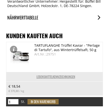
Verantwortlicher Unternehmer: Hergestellt für: Büffel Bill
Deutschland GmbH, Holzeckstr. 1, DE-78224 Singen.
NÄHRWERTTABELLE
Nährwerte
je 100g
KUNDEN KAUFTEN AUCH
Brennwert
TARTUFLANGHE Trüffel Kaviar - "Perlage
872 kJ/208 kcal
di Tartufo", aus Wintertrüffelsaft, 50 g
Fett
Art.Nr.:29751
13.8 g
davon gesättigte Fettsäuren
6.9 g
LEBENSMITTELKENNZEICHNUNGEN
Kohlenhydrate
€ 18,54
0.2 g
€ 370,80
/ kg
davon Zucker
0.2 g
St.
Eiweiß