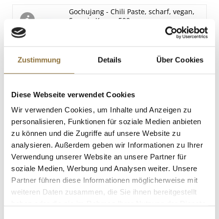
Gochujang - Chili Paste, scharf, vegan,
31 g
Sempio Korea, 500 g
Salz
Art.Nr.:62147
0.65 g
Zustimmung
Details
Über Cookies
LEBENSMITTELKENNZEICHNUNGEN
€ 8,57
Diese Webseite verwendet Cookies
€ 17,14
/ kg
Wir verwenden Cookies, um Inhalte und Anzeigen zu
personalisieren, Funktionen für soziale Medien anbieten
St.
zu können und die Zugriffe auf unsere Website zu
analysieren. Außerdem geben wir Informationen zu Ihrer
BOS FOOD Premium Selection -
Verwendung unserer Website an unsere Partner für
Kreuzung Amur x Kaluga, Aquakultur,
ohne Konservierungsmittel, China, 20 g
soziale Medien, Werbung und Analysen weiter. Unsere
Art.Nr.:69279
Partner führen diese Informationen möglicherweise mit
weiteren Daten zusammen, die Sie ihnen bereitgestellt
haben oder die sie im Rahmen Ihrer Nutzung der Dienste
LEBENSMITTELKENNZEICHNUNGEN
gesammelt haben.
Einwilligungsauswahl