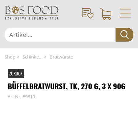
Shop
Schinke...
Bratwürste
ZURÜCK
BÜFFELBRATWURST, TK, 270 G, 3 X 90G
Art.Nr.:59310