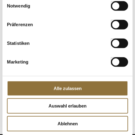
Notwendig
€ 22,99
€ 1149,50
/ kg
Präferenzen
St.
Statistiken
Soja cuisine Kochcréme, for
professionals, alpro, 1 l
Art.Nr.:44634
Marketing
LEBENSMITTELKENNZEICHNUNGEN
Alle zulassen
€ 4,03
Auswahl erlauben
St.
Ablehnen