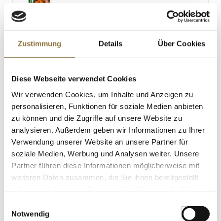
LEBENSMITTELKENNZEICHNUNGEN
Zustimmung
Details
Über Cookies
€ 8,42
€ 18,71
/ kg
Diese Webseite verwendet Cookies
St.
Wir verwenden Cookies, um Inhalte und Anzeigen zu
personalisieren, Funktionen für soziale Medien anbieten
zu können und die Zugriffe auf unsere Website zu
Harissa - Paste aus scharfen Peperoni,
Knoblauch, Kräutern und Gewürzen, 70
analysieren. Außerdem geben wir Informationen zu Ihrer
g
Verwendung unserer Website an unsere Partner für
Art.Nr.:10880
soziale Medien, Werbung und Analysen weiter. Unsere
Partner führen diese Informationen möglicherweise mit
weiteren Daten zusammen, die Sie ihnen bereitgestellt
LEBENSMITTELKENNZEICHNUNGEN
haben oder die sie im Rahmen Ihrer Nutzung der Dienste
gesammelt haben.
€ 2,99
Einwilligungsauswahl
€ 42,71
/ kg
Notwendig