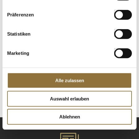
St.
Präferenzen
Natives Olivenöl Extra, Caroli Antica
Masseria "Classico", delikat fruchtig, 1 l
Statistiken
Art.Nr.:11971
Marketing
LEBENSMITTELKENNZEICHNUNGEN
€ 29,36
Alle zulassen
St.
Auswahl erlauben
Ablehnen