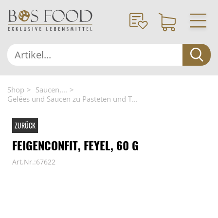
Shop
Saucen,...
Gelées und Saucen zu Pasteten und T...
ZURÜCK
FEIGENCONFIT, FEYEL, 60 G
Art.Nr.:67622