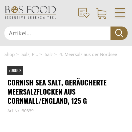
Shop
Salz, P...
Salz
4. Meersalz aus der Nordsee
ZURÜCK
CORNISH SEA SALT, GERÄUCHERTE
MEERSALZFLOCKEN AUS
CORNWALL/ENGLAND, 125 G
Art.Nr.:30339