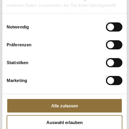
Agavendicksaft, Immenhof, BIO, 350 g
weiteren Daten zusammen, die Sie ihnen bereitgestellt
Art.Nr.:44875
haben oder die sie im Rahmen Ihrer Nutzung der Dienste
gesammelt haben.
Einwilligungsauswahl
Notwendig
LEBENSMITTELKENNZEICHNUNGEN
Präferenzen
€ 5,89
€ 16,83
/ kg
Statistiken
St.
Marketing
Mino Sharp Universal
Messerschleifer/Keramikstein Plus 3,
rot-schwarz, 550/BR, 1 St
Art.Nr.:28292
Alle zulassen
KENNZEICHNUNGEN U. SPEZIFIKATIONEN
Auswahl erlauben