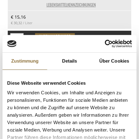
LEBENSMITTELKENNZEICHNUNGEN
€ 15,16
€ 30,32
/ Liter
St.
Original Tessiner Aprikosen-Senf-Sauce,
Wolfram Berge, 200 ml
Zustimmung
Details
Über Cookies
Art.Nr.:26904
Diese Webseite verwendet Cookies
Wir verwenden Cookies, um Inhalte und Anzeigen zu
LEBENSMITTELKENNZEICHNUNGEN
personalisieren, Funktionen für soziale Medien anbieten
€ 9,90
zu können und die Zugriffe auf unsere Website zu
€ 49,50
/ Liter
analysieren. Außerdem geben wir Informationen zu Ihrer
Verwendung unserer Website an unsere Partner für
St.
soziale Medien, Werbung und Analysen weiter. Unsere
Partner führen diese Informationen möglicherweise mit