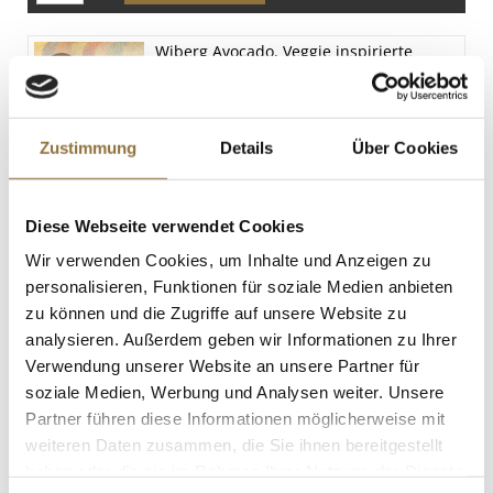
Wiberg Avocado, Veggie inspirierte
Würzmischung, 100 g
Art.Nr.:64266
Zustimmung
Details
Über Cookies
LEBENSMITTELKENNZEICHNUNGEN
Diese Webseite verwendet Cookies
€ 5,99
€ 59,90
/ kg
Wir verwenden Cookies, um Inhalte und Anzeigen zu
personalisieren, Funktionen für soziale Medien anbieten
St.
zu können und die Zugriffe auf unsere Website zu
analysieren. Außerdem geben wir Informationen zu Ihrer
Eingelegte ganze Zitronen, gesalzen,
Verwendung unserer Website an unsere Partner für
710 g, ATG 400g
soziale Medien, Werbung und Analysen weiter. Unsere
Art.Nr.:50566
Partner führen diese Informationen möglicherweise mit
weiteren Daten zusammen, die Sie ihnen bereitgestellt
haben oder die sie im Rahmen Ihrer Nutzung der Dienste