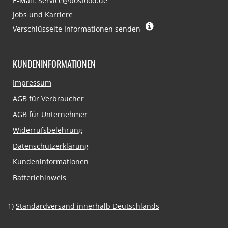
E-Mail:
Service@bosfood.de
Jobs und Karriere
Verschlüsselte Informationen senden
KUNDENINFORMATIONEN
Navigation
Impressum
überspringen
AGB für Verbraucher
AGB für Unternehmer
Widerrufsbelehrung
Datenschutzerklärung
Kundeninformationen
Batteriehinweis
1)
Standardversand innerhalb Deutschlands