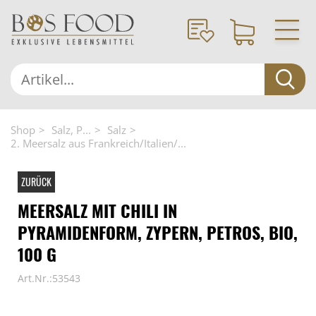
Shop
Salz, P...
Salz
2. Meersalz aus Frankreich/Italien/...
ZURÜCK
MEERSALZ MIT CHILI IN
PYRAMIDENFORM, ZYPERN, PETROS, BIO,
100 G
Art.Nr.:53543